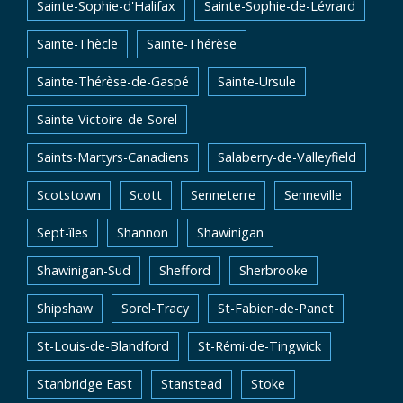
Sainte-Sophie-d'Halifax
Sainte-Sophie-de-Lévrard
Sainte-Thècle
Sainte-Thérèse
Sainte-Thérèse-de-Gaspé
Sainte-Ursule
Sainte-Victoire-de-Sorel
Saints-Martyrs-Canadiens
Salaberry-de-Valleyfield
Scotstown
Scott
Senneterre
Senneville
Sept-îles
Shannon
Shawinigan
Shawinigan-Sud
Shefford
Sherbrooke
Shipshaw
Sorel-Tracy
St-Fabien-de-Panet
St-Louis-de-Blandford
St-Rémi-de-Tingwick
Stanbridge East
Stanstead
Stoke