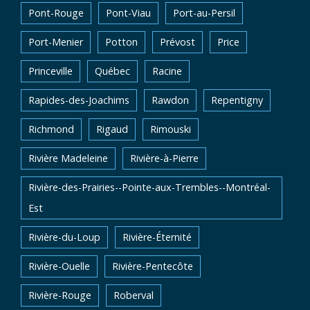
Pont-Rouge
Pont-Viau
Port-au-Persil
Port-Menier
Potton
Prévost
Price
Princeville
Québec
Racine
Rapides-des-Joachims
Rawdon
Repentigny
Richmond
Rigaud
Rimouski
Rivière Madeleine
Rivière-à-Pierre
Rivière-des-Prairies--Pointe-aux-Trembles--Montréal-
Est
Rivière-du-Loup
Rivière-Éternité
Rivière-Ouelle
Rivière-Pentecôte
Rivière-Rouge
Roberval