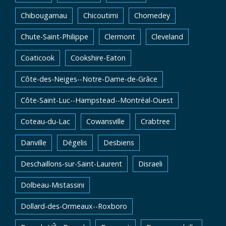
Chibougamau
Chicoutimi
Chomedey
Chute-Saint-Philippe
Clermont
Cleveland
Coaticook
Cookshire-Eaton
Côte-des-Neiges--Notre-Dame-de-Grâce
Côte-Saint-Luc--Hampstead--Montréal-Ouest
Coteau-du-Lac
Cowansville
Crabtree
Danville
Dégelis
Desbiens
Deschaillons-sur-Saint-Laurent
Disraeli
Dolbeau-Mistassini
Dollard-des-Ormeaux--Roxboro