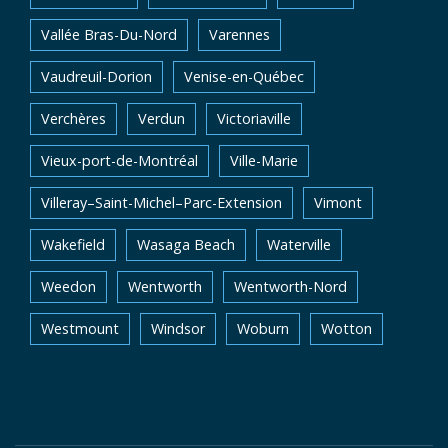
Vallée Bras-Du-Nord
Varennes
Vaudreuil-Dorion
Venise-en-Québec
Verchères
Verdun
Victoriaville
Vieux-port-de-Montréal
Ville-Marie
Villeray–Saint-Michel–Parc-Extension
Vimont
Wakefield
Wasaga Beach
Waterville
Weedon
Wentworth
Wentworth-Nord
Westmount
Windsor
Woburn
Wotton