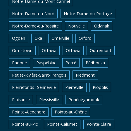
Notre-Dame-du-Mont-Carmel
Notre-Dame-du-Nord
Notre-Dame-du-Portage
Notre-Dame-du-Rosaire
Nouvelle
Odanak
Ogden
Oka
Omerville
Orford
Ormstown
Ottawa
Ottawa
Outremont
Padoue
Paspébiac
Percé
Péribonka
Petite-Rivière-Saint-François
Piedmont
Pierrefonds--Senneville
Pierreville
Piopolis
Plaisance
Plessisville
Pohénégamook
Pointe-Alexandre
Pointe-au-Chêne
Pointe-au-Pic
Pointe-Calumet
Pointe-Claire