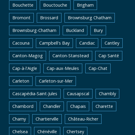
Bouchette
Bouctouche
Brigham
Bromont
Brossard
Brownsburg Chatham
Brownsburg-Chatham
Buckland
Bury
Cacouna
Campbell's Bay
Candiac
Cantley
Canton-Magog
Canton-Stanstead
Cap Santé
Cap-à-l'Aigle
Cap-aux-Meules
Cap-Chat
Carleton
Carleton-sur-Mer
Cascapédia-Saint-Jules
Causapscal
Chambly
Chambord
Chandler
Chapais
Charette
Charny
Chartierville
Château-Richer
Chelsea
Chénéville
Chertsey