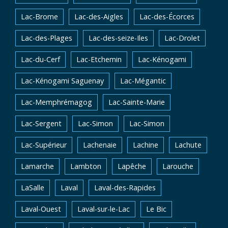
Lac-Brome
Lac-des-Aigles
Lac-des-Écorces
Lac-des-Plages
Lac-des-seize-Iles
Lac-Drolet
Lac-du-Cerf
Lac-Etchemin
Lac-Kénogami
Lac-Kénogami Saguenay
Lac-Mégantic
Lac-Memphrémagog
Lac-Sainte-Marie
Lac-Sergent
Lac-Simon
Lac-Simon
Lac-Supérieur
Lachenaie
Lachine
Lachute
Lamarche
Lambton
Lapêche
Larouche
LaSalle
Laval
Laval-des-Rapides
Laval-Ouest
Laval-sur-le-Lac
Le Bic