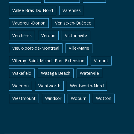
Vallée Bras-Du-Nord
Varennes
Vaudreuil-Dorion
Venise-en-Québec
Verchères
Verdun
Victoriaville
Vieux-port-de-Montréal
Ville-Marie
Villeray–Saint-Michel–Parc-Extension
Vimont
Wakefield
Wasaga Beach
Waterville
Weedon
Wentworth
Wentworth-Nord
Westmount
Windsor
Woburn
Wotton