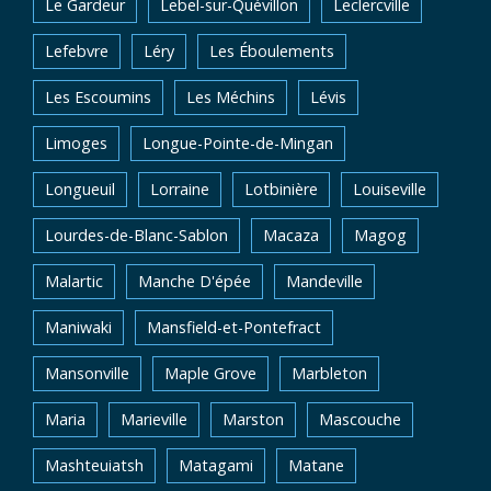
Le Gardeur
Lebel-sur-Quévillon
Leclercville
Lefebvre
Léry
Les Éboulements
Les Escoumins
Les Méchins
Lévis
Limoges
Longue-Pointe-de-Mingan
Longueuil
Lorraine
Lotbinière
Louiseville
Lourdes-de-Blanc-Sablon
Macaza
Magog
Malartic
Manche D'épée
Mandeville
Maniwaki
Mansfield-et-Pontefract
Mansonville
Maple Grove
Marbleton
Maria
Marieville
Marston
Mascouche
Mashteuiatsh
Matagami
Matane