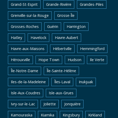
Grand-St-Esprit
Grande-Rivière
Grandes-Piles
Grenville-sur-la-Rouge
Grosse-Île
Grosses-Roches
Guérin
Harrington
Hatley
Havelock
Havre-Aubert
Havre-aux-Maisons
Hébertville
Hemmingford
Hérouxville
Hope Town
Hudson
Ile Verte
Île-Notre-Dame
Île-Sainte-Hélène
Iles-de-la-Madeleine
Îles-Laval
Inukjuak
Isle-Aux-Coudres
Isle-aux-Grues
Ivry-sur-le-Lac
Joliette
Jonquière
Kamouraska
Kiamika
Kingsbury
Kirkland