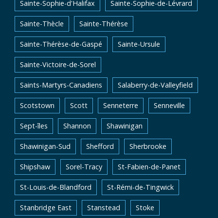
Sainte-Sophie-d'Halifax
Sainte-Sophie-de-Lévrard
Sainte-Thècle
Sainte-Thérèse
Sainte-Thérèse-de-Gaspé
Sainte-Ursule
Sainte-Victoire-de-Sorel
Saints-Martyrs-Canadiens
Salaberry-de-Valleyfield
Scotstown
Scott
Senneterre
Senneville
Sept-îles
Shannon
Shawinigan
Shawinigan-Sud
Shefford
Sherbrooke
Shipshaw
Sorel-Tracy
St-Fabien-de-Panet
St-Louis-de-Blandford
St-Rémi-de-Tingwick
Stanbridge East
Stanstead
Stoke