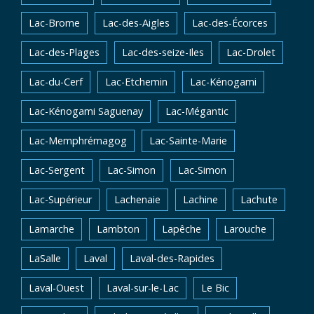
Lac-Brome
Lac-des-Aigles
Lac-des-Écorces
Lac-des-Plages
Lac-des-seize-Iles
Lac-Drolet
Lac-du-Cerf
Lac-Etchemin
Lac-Kénogami
Lac-Kénogami Saguenay
Lac-Mégantic
Lac-Memphrémagog
Lac-Sainte-Marie
Lac-Sergent
Lac-Simon
Lac-Simon
Lac-Supérieur
Lachenaie
Lachine
Lachute
Lamarche
Lambton
Lapêche
Larouche
LaSalle
Laval
Laval-des-Rapides
Laval-Ouest
Laval-sur-le-Lac
Le Bic