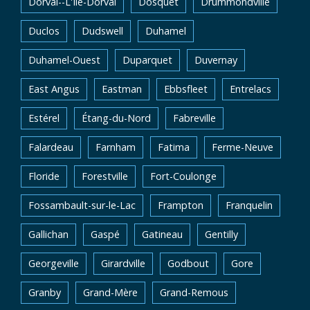
Dorval--L'Île-Dorval
Dosquet
Drummondville
Duclos
Dudswell
Duhamel
Duhamel-Ouest
Duparquet
Duvernay
East Angus
Eastman
Ebbsfleet
Entrelacs
Estérel
Étang-du-Nord
Fabreville
Falardeau
Farnham
Fatima
Ferme-Neuve
Floride
Forestville
Fort-Coulonge
Fossambault-sur-le-Lac
Frampton
Franquelin
Gallichan
Gaspé
Gatineau
Gentilly
Georgeville
Girardville
Godbout
Gore
Granby
Grand-Mère
Grand-Remous