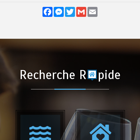
Facebook
Messenger
Twitter
Gmail
Email
Recherche R
pide