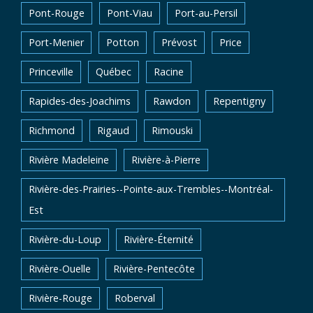
Pont-Rouge
Pont-Viau
Port-au-Persil
Port-Menier
Potton
Prévost
Price
Princeville
Québec
Racine
Rapides-des-Joachims
Rawdon
Repentigny
Richmond
Rigaud
Rimouski
Rivière Madeleine
Rivière-à-Pierre
Rivière-des-Prairies--Pointe-aux-Trembles--Montréal-
Est
Rivière-du-Loup
Rivière-Éternité
Rivière-Ouelle
Rivière-Pentecôte
Rivière-Rouge
Roberval