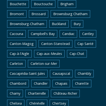
Bouchette
Bouctouche
Brigham
Bromont
Brossard
Brownsburg Chatham
Brownsburg-Chatham
Buckland
Bury
Cacouna
Campbell's Bay
Candiac
Cantley
Canton-Magog
Canton-Stanstead
Cap Santé
Cap-à-l'Aigle
Cap-aux-Meules
Cap-Chat
Carleton
Carleton-sur-Mer
Cascapédia-Saint-Jules
Causapscal
Chambly
Chambord
Chandler
Chapais
Charette
Charny
Chartierville
Château-Richer
Chelsea
Chénéville
Chertsey