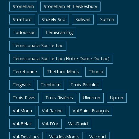
Stoneham
Stoneham-et-Tewkesbury
Stratford
Stukely-Sud
Sullivan
Sutton
Tadoussac
Témiscaming
Témiscouata-Sur-Le-Lac
Témiscouata-Sur-Le-Lac (Notre-Dame-Du-Lac)
Terrebonne
Thetford Mines
Thurso
Tingwick
Trenholm
Trois-Pistoles
Trois-Rives
Trois-Rivières
Ulverton
Upton
Val Morin
Val Racine
Val Saint-François
Val-Bélair
Val-D'or
Val-David
Val-Des-Lacs
Val-des-Monts
Valcourt