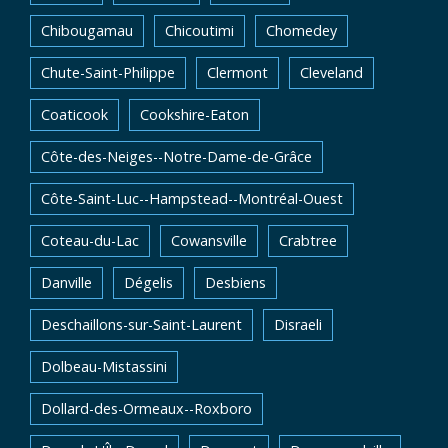
Chibougamau
Chicoutimi
Chomedey
Chute-Saint-Philippe
Clermont
Cleveland
Coaticook
Cookshire-Eaton
Côte-des-Neiges--Notre-Dame-de-Grâce
Côte-Saint-Luc--Hampstead--Montréal-Ouest
Coteau-du-Lac
Cowansville
Crabtree
Danville
Dégelis
Desbiens
Deschaillons-sur-Saint-Laurent
Disraeli
Dolbeau-Mistassini
Dollard-des-Ormeaux--Roxboro