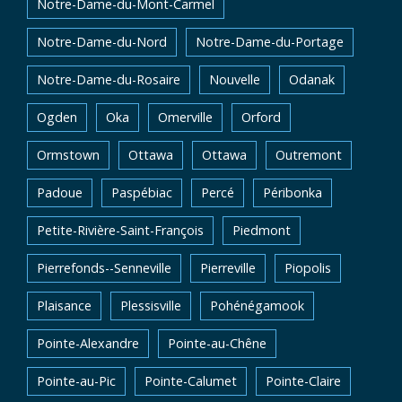
Notre-Dame-du-Mont-Carmel
Notre-Dame-du-Nord
Notre-Dame-du-Portage
Notre-Dame-du-Rosaire
Nouvelle
Odanak
Ogden
Oka
Omerville
Orford
Ormstown
Ottawa
Ottawa
Outremont
Padoue
Paspébiac
Percé
Péribonka
Petite-Rivière-Saint-François
Piedmont
Pierrefonds--Senneville
Pierreville
Piopolis
Plaisance
Plessisville
Pohénégamook
Pointe-Alexandre
Pointe-au-Chêne
Pointe-au-Pic
Pointe-Calumet
Pointe-Claire