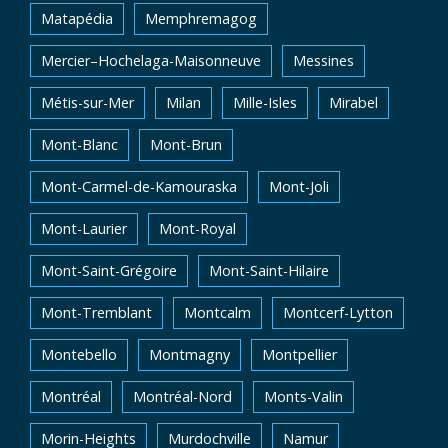
Matapédia
Memphremagog
Mercier–Hochelaga-Maisonneuve
Messines
Métis-sur-Mer
Milan
Mille-Isles
Mirabel
Mont-Blanc
Mont-Brun
Mont-Carmel-de-Kamouraska
Mont-Joli
Mont-Laurier
Mont-Royal
Mont-Saint-Grégoire
Mont-Saint-Hilaire
Mont-Tremblant
Montcalm
Montcerf-Lytton
Montebello
Montmagny
Montpellier
Montréal
Montréal-Nord
Monts-Valin
Morin-Heights
Murdochville
Namur