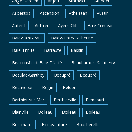
Ange Gardien
Anjou
Arntfield
Arundel
Asbestos
Ascension
Athelstan
Austin
Auteuil
Authier
Ayer's Cliff
Baie-Comeau
Baie-Saint-Paul
Baie-Sainte-Catherine
Baie-Trinité
Barraute
Bassin
Beaconsfield–Baie-D'Urfé
Beauharnois-Salaberry
Beaulac-Garthby
Beaupré
Beaupré
Bécancour
Bégin
Beloeil
Berthier-sur-Mer
Berthierville
Biencourt
Blainville
Boileau
Boileau
Boileau
Boischatel
Bonaventure
Boucherville