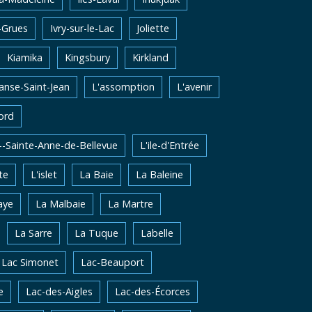
-Grues
Ivry-sur-le-Lac
Joliette
Kiamika
Kingsbury
Kirkland
'anse-Saint-Jean
L'assomption
L'avenir
ord
e--Sainte-Anne-de-Bellevue
L'ile-d'Entrée
te
L'islet
La Baie
La Baleine
aye
La Malbaie
La Martre
La Sarre
La Tuque
Labelle
Lac Simonet
Lac-Beauport
e
Lac-des-Aigles
Lac-des-Écorces