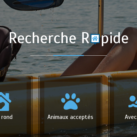
Recherche R
pide
 rond
Animaux acceptés
Avec