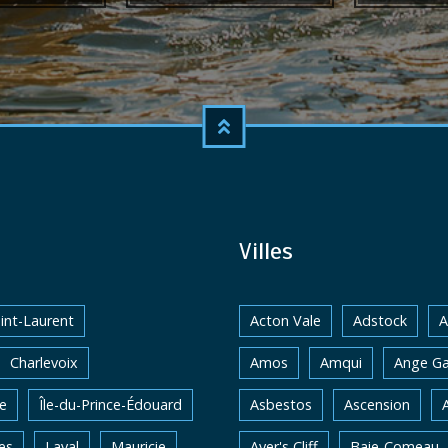
Villes
int-Laurent
Acton Vale
Adstock
A
Charlevoix
Amos
Amqui
Ange Ga
e
Île-du-Prince-Édouard
Asbestos
Ascension
es
Laval
Mauricie
Ayer's Cliff
Baie-Comeau