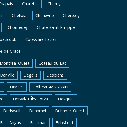
Chapais
Charette
Charny
er
Chelsea
Chénéville
Chertsey
Chomedey
Chute-Saint-Philippe
oaticook
Cookshire-Eaton
e-de-Grâce
-Montréal-Ouest
Coteau-du-Lac
Danville
Dégelis
Desbiens
t
Disraeli
Dolbeau-Mistassini
ro
Dorval--L'Île-Dorval
Dosquet
Dudswell
Duhamel
Duhamel-Ouest
East Angus
Eastman
Ebbsfleet