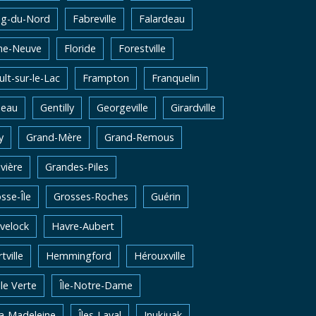
ng-du-Nord
Fabreville
Falardeau
me-Neuve
Floride
Forestville
lt-sur-le-Lac
Frampton
Franquelin
neau
Gentilly
Georgeville
Girardville
y
Grand-Mère
Grand-Remous
vière
Grandes-Piles
sse-Île
Grosses-Roches
Guérin
velock
Havre-Aubert
tville
Hemmingford
Hérouxville
Ile Verte
Île-Notre-Dame
la-Madeleine
Îles-Laval
Inukjuak