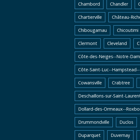
Chambord
Chandler
Chartierville
Château-Rich
Chibougamau
Chicoutimi
Clermont
Cleveland
C
Côte-des-Neiges--Notre-Dam
Côte-Saint-Luc--Hampstead-
Cowansville
Crabtree
Deschaillons-sur-Saint-Lauren
Dollard-des-Ormeaux--Roxbo
Drummondville
Duclos
Duparquet
Duvernay