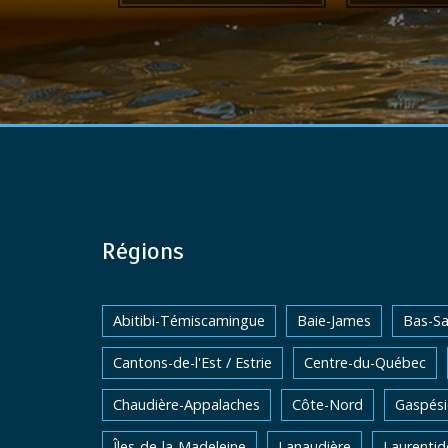
Régions
Abitibi-Témiscamingue
Baie-James
Bas-Sa
Cantons-de-l'Est / Estrie
Centre-du-Québec
Chaudière-Appalaches
Côte-Nord
Gaspési
Îles-de-la-Madeleine
Lanaudière
Laurentid