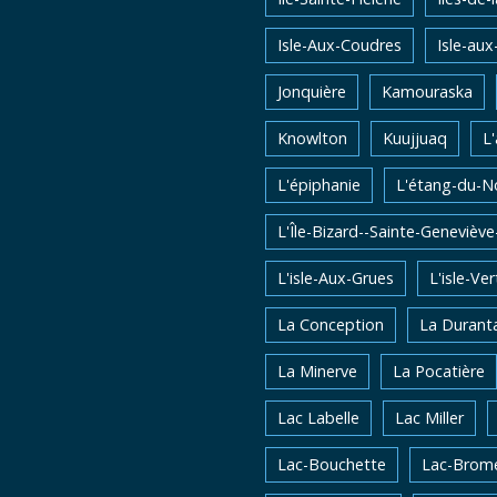
Isle-Aux-Coudres
Isle-aux
Jonquière
Kamouraska
Knowlton
Kuujjuaq
L
L'épiphanie
L'étang-du-N
L'Île-Bizard--Sainte-Genevièv
L'isle-Aux-Grues
L'isle-Ver
La Conception
La Durant
La Minerve
La Pocatière
Lac Labelle
Lac Miller
Lac-Bouchette
Lac-Brom