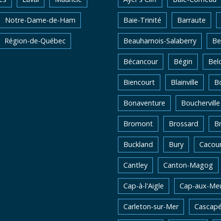
Notre-Dame-de-Ham
Baie-Trinité
Barraute
Région-de-Québec
Beauharnois-Salaberry
Be
Bécancour
Bégin
Belo
Biencourt
Blainville
Bo
Bonaventure
Boucherville
Bromont
Brossard
B
Buckland
Bury
Cacou
Cantley
Canton-Magog
Cap-à-l'Aigle
Cap-aux-Me
Carleton-sur-Mer
Cascapé