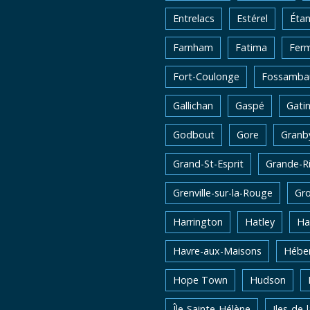
Entrelacs
Estérel
Éta
Farnham
Fatima
Fer
Fort-Coulonge
Fossambau
Gallichan
Gaspé
Gati
Godbout
Gore
Granb
Grand-St-Esprit
Grande-Ri
Grenville-sur-la-Rouge
Gro
Harrington
Hatley
Ha
Havre-aux-Maisons
Héber
Hope Town
Hudson
Île-Sainte-Hélène
Iles-de-