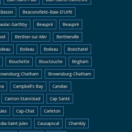
Bassin
Beaconsfield–Baie-D'Urfé
aulac-Garthby
Beaupré
Beaupré
eil
Berthier-sur-Mer
Berthierville
ileau
Boileau
Boileau
Boischatel
Bouchette
Bouctouche
Brigham
rownsburg Chatham
Brownsburg-Chatham
na
Campbell's Bay
Candiac
Canton-Stanstead
Cap Santé
ules
Cap-Chat
Carleton
dia-Saint-Jules
Causapscal
Chambly