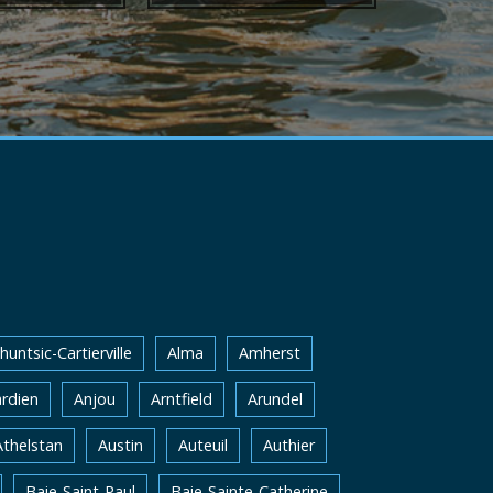
huntsic-Cartierville
Alma
Amherst
rdien
Anjou
Arntfield
Arundel
Athelstan
Austin
Auteuil
Authier
Baie-Saint-Paul
Baie-Sainte-Catherine