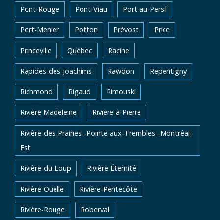
Pont-Rouge
Pont-Viau
Port-au-Persil
Port-Menier
Potton
Prévost
Price
Princeville
Québec
Racine
Rapides-des-Joachims
Rawdon
Repentigny
Richmond
Rigaud
Rimouski
Rivière Madeleine
Rivière-à-Pierre
Rivière-des-Prairies--Pointe-aux-Trembles--Montréal-
Est
Rivière-du-Loup
Rivière-Éternité
Rivière-Ouelle
Rivière-Pentecôte
Rivière-Rouge
Roberval