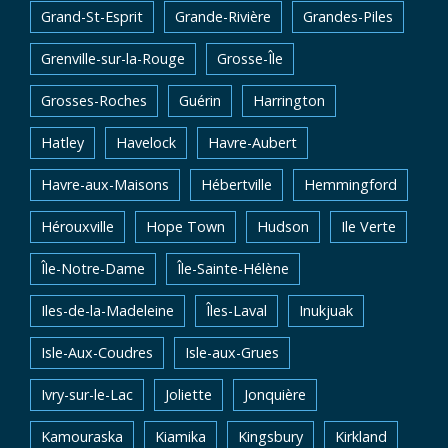
Grand-St-Esprit
Grande-Rivière
Grandes-Piles
Grenville-sur-la-Rouge
Grosse-Île
Grosses-Roches
Guérin
Harrington
Hatley
Havelock
Havre-Aubert
Havre-aux-Maisons
Hébertville
Hemmingford
Hérouxville
Hope Town
Hudson
Ile Verte
Île-Notre-Dame
Île-Sainte-Hélène
Iles-de-la-Madeleine
Îles-Laval
Inukjuak
Isle-Aux-Coudres
Isle-aux-Grues
Ivry-sur-le-Lac
Joliette
Jonquière
Kamouraska
Kiamika
Kingsbury
Kirkland