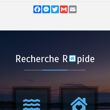
Facebook
Messenger
Twitter
Gmail
Email
Recherche R
pide