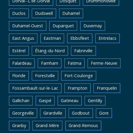
Dorval--L'Île-Dorval
Dosquet
Drummondville
Duclos
Dudswell
Duhamel
Duhamel-Ouest
Duparquet
Duvernay
East Angus
Eastman
Ebbsfleet
Entrelacs
Estérel
Étang-du-Nord
Fabreville
Falardeau
Farnham
Fatima
Ferme-Neuve
Floride
Forestville
Fort-Coulonge
Fossambault-sur-le-Lac
Frampton
Franquelin
Gallichan
Gaspé
Gatineau
Gentilly
Georgeville
Girardville
Godbout
Gore
Granby
Grand-Mère
Grand-Remous