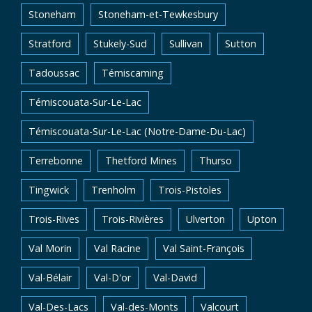
Stoneham
Stoneham-et-Tewkesbury
Stratford
Stukely-Sud
Sullivan
Sutton
Tadoussac
Témiscaming
Témiscouata-Sur-Le-Lac
Témiscouata-Sur-Le-Lac (Notre-Dame-Du-Lac)
Terrebonne
Thetford Mines
Thurso
Tingwick
Trenholm
Trois-Pistoles
Trois-Rives
Trois-Rivières
Ulverton
Upton
Val Morin
Val Racine
Val Saint-François
Val-Bélair
Val-D'or
Val-David
Val-Des-Lacs
Val-des-Monts
Valcourt