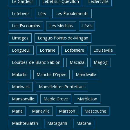
Le Gardeur
Lebel-sur-Quévillon
Leclercville
Lefebvre
Léry
Les Éboulements
Les Escoumins
Les Méchins
Lévis
Limoges
Longue-Pointe-de-Mingan
Longueuil
Lorraine
Lotbinière
Louiseville
Lourdes-de-Blanc-Sablon
Macaza
Magog
Malartic
Manche D'épée
Mandeville
Maniwaki
Mansfield-et-Pontefract
Mansonville
Maple Grove
Marbleton
Maria
Marieville
Marston
Mascouche
Mashteuiatsh
Matagami
Matane