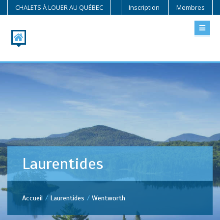
CHALETS À LOUER AU QUÉBEC
Inscription
Membres
Laurentides
Accueil
Laurentides
Wentworth