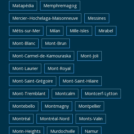
Matapédia
Memphremagog
Mercier–Hochelaga-Maisonneuve
Messines
Métis-sur-Mer
Milan
Mille-Isles
Mirabel
Mont-Blanc
Mont-Brun
Mont-Carmel-de-Kamouraska
Mont-Joli
Mont-Laurier
Mont-Royal
Mont-Saint-Grégoire
Mont-Saint-Hilaire
Mont-Tremblant
Montcalm
Montcerf-Lytton
Montebello
Montmagny
Montpellier
Montréal
Montréal-Nord
Monts-Valin
Morin-Heights
Murdochville
Namur