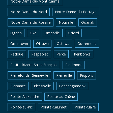
Notre-Dame-du-Mont-Carmel
Notre-Dame-du-Nord
Notre-Dame-du-Portage
Notre-Dame-du-Rosaire
Nouvelle
Odanak
Ogden
Oka
Omerville
Orford
Ormstown
Ottawa
Ottawa
Outremont
Padoue
Paspébiac
Percé
Péribonka
Petite-Rivière-Saint-François
Piedmont
Pierrefonds--Senneville
Pierreville
Piopolis
Plaisance
Plessisville
Pohénégamook
Pointe-Alexandre
Pointe-au-Chêne
Pointe-au-Pic
Pointe-Calumet
Pointe-Claire