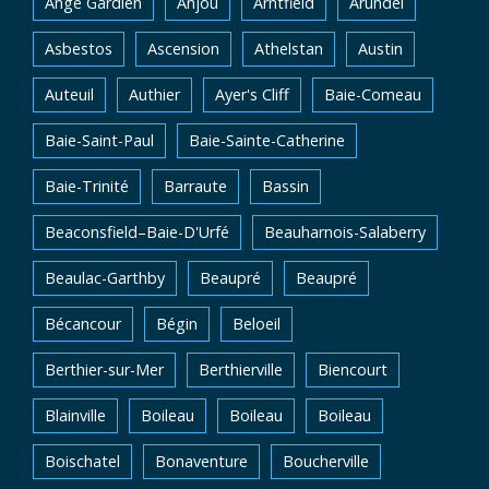
Ange Gardien
Anjou
Arntfield
Arundel
Asbestos
Ascension
Athelstan
Austin
Auteuil
Authier
Ayer's Cliff
Baie-Comeau
Baie-Saint-Paul
Baie-Sainte-Catherine
Baie-Trinité
Barraute
Bassin
Beaconsfield–Baie-D'Urfé
Beauharnois-Salaberry
Beaulac-Garthby
Beaupré
Beaupré
Bécancour
Bégin
Beloeil
Berthier-sur-Mer
Berthierville
Biencourt
Blainville
Boileau
Boileau
Boileau
Boischatel
Bonaventure
Boucherville