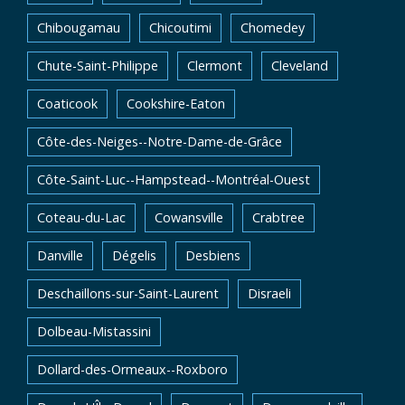
Chibougamau
Chicoutimi
Chomedey
Chute-Saint-Philippe
Clermont
Cleveland
Coaticook
Cookshire-Eaton
Côte-des-Neiges--Notre-Dame-de-Grâce
Côte-Saint-Luc--Hampstead--Montréal-Ouest
Coteau-du-Lac
Cowansville
Crabtree
Danville
Dégelis
Desbiens
Deschaillons-sur-Saint-Laurent
Disraeli
Dolbeau-Mistassini
Dollard-des-Ormeaux--Roxboro