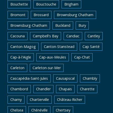
Bouchette
Bouctouche
Brigham
Bromont
Brossard
Brownsburg Chatham
Brownsburg-Chatham
Buckland
Bury
Cacouna
Campbell's Bay
Candiac
Cantley
Canton-Magog
Canton-Stanstead
Cap Santé
Cap-à-l'Aigle
Cap-aux-Meules
Cap-Chat
Carleton
Carleton-sur-Mer
Cascapédia-Saint-Jules
Causapscal
Chambly
Chambord
Chandler
Chapais
Charette
Charny
Chartierville
Château-Richer
Chelsea
Chénéville
Chertsey