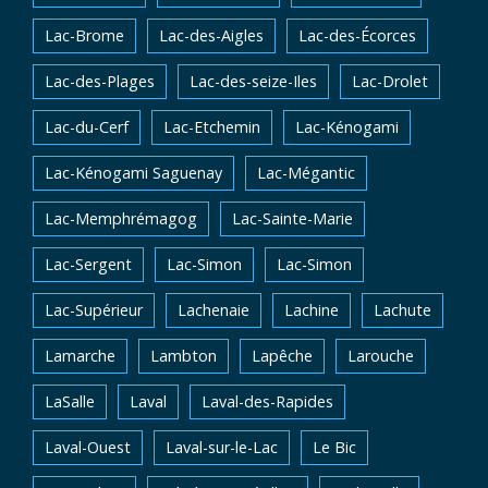
Lac-Brome
Lac-des-Aigles
Lac-des-Écorces
Lac-des-Plages
Lac-des-seize-Iles
Lac-Drolet
Lac-du-Cerf
Lac-Etchemin
Lac-Kénogami
Lac-Kénogami Saguenay
Lac-Mégantic
Lac-Memphrémagog
Lac-Sainte-Marie
Lac-Sergent
Lac-Simon
Lac-Simon
Lac-Supérieur
Lachenaie
Lachine
Lachute
Lamarche
Lambton
Lapêche
Larouche
LaSalle
Laval
Laval-des-Rapides
Laval-Ouest
Laval-sur-le-Lac
Le Bic