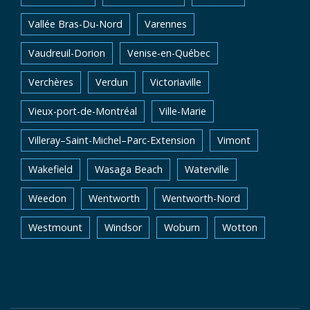
Vallée Bras-Du-Nord
Varennes
Vaudreuil-Dorion
Venise-en-Québec
Verchères
Verdun
Victoriaville
Vieux-port-de-Montréal
Ville-Marie
Villeray–Saint-Michel–Parc-Extension
Vimont
Wakefield
Wasaga Beach
Waterville
Weedon
Wentworth
Wentworth-Nord
Westmount
Windsor
Woburn
Wotton