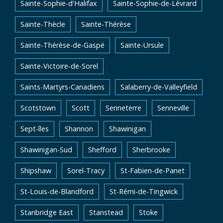
Sainte-Sophie-d'Halifax
Sainte-Sophie-de-Lévrard
Sainte-Thècle
Sainte-Thérèse
Sainte-Thérèse-de-Gaspé
Sainte-Ursule
Sainte-Victoire-de-Sorel
Saints-Martyrs-Canadiens
Salaberry-de-Valleyfield
Scotstown
Scott
Senneterre
Senneville
Sept-îles
Shannon
Shawinigan
Shawinigan-Sud
Shefford
Sherbrooke
Shipshaw
Sorel-Tracy
St-Fabien-de-Panet
St-Louis-de-Blandford
St-Rémi-de-Tingwick
Stanbridge East
Stanstead
Stoke