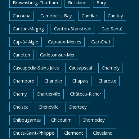
Brownsburg-Chatham
Buckland
Bury
Cacouna
Campbell's Bay
Candiac
Cantley
Canton-Magog
Canton-Stanstead
Cap Santé
Cap-à-l'Aigle
Cap-aux-Meules
Cap-Chat
Carleton
Carleton-sur-Mer
Cascapédia-Saint-Jules
Causapscal
Chambly
Chambord
Chandler
Chapais
Charette
Charny
Chartierville
Château-Richer
Chelsea
Chénéville
Chertsey
Chibougamau
Chicoutimi
Chomedey
Chute-Saint-Philippe
Clermont
Cleveland