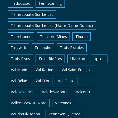
Tadoussac
Témiscaming
Témiscouata-Sur-Le-Lac
Témiscouata-Sur-Le-Lac (Notre-Dame-Du-Lac)
Terrebonne
Thetford Mines
Thurso
Tingwick
Trenholm
Trois-Pistoles
Trois-Rives
Trois-Rivières
Ulverton
Upton
Val Morin
Val Racine
Val Saint-François
Val-Bélair
Val-D'or
Val-David
Val-Des-Lacs
Val-des-Monts
Valcourt
Vallée Bras-Du-Nord
Varennes
Vaudreuil-Dorion
Venise-en-Québec