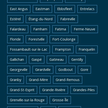
East Angus
Eastman
Ebbsfleet
Entrelacs
Estérel
Étang-du-Nord
Fabreville
Falardeau
Farnham
Fatima
Ferme-Neuve
Floride
Forestville
Fort-Coulonge
Fossambault-sur-le-Lac
Frampton
Franquelin
Gallichan
Gaspé
Gatineau
Gentilly
Georgeville
Girardville
Godbout
Gore
Granby
Grand-Mère
Grand-Remous
Grand-St-Esprit
Grande-Rivière
Grandes-Piles
Grenville-sur-la-Rouge
Grosse-Île