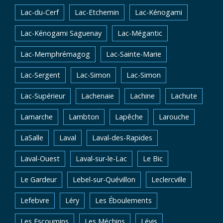
Lac-du-Cerf
Lac-Etchemin
Lac-Kénogami
Lac-Kénogami Saguenay
Lac-Mégantic
Lac-Memphrémagog
Lac-Sainte-Marie
Lac-Sergent
Lac-Simon
Lac-Simon
Lac-Supérieur
Lachenaie
Lachine
Lachute
Lamarche
Lambton
Lapêche
Larouche
LaSalle
Laval
Laval-des-Rapides
Laval-Ouest
Laval-sur-le-Lac
Le Bic
Le Gardeur
Lebel-sur-Quévillon
Leclercville
Lefebvre
Léry
Les Éboulements
Les Escoumins
Les Méchins
Lévis