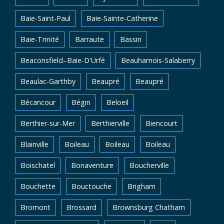
Baie-Saint-Paul
Baie-Sainte-Catherine
Baie-Trinité
Barraute
Bassin
Beaconsfield–Baie-D'Urfé
Beauharnois-Salaberry
Beaulac-Garthby
Beaupré
Beaupré
Bécancour
Bégin
Beloeil
Berthier-sur-Mer
Berthierville
Biencourt
Blainville
Boileau
Boileau
Boileau
Boischatel
Bonaventure
Boucherville
Bouchette
Bouctouche
Brigham
Bromont
Brossard
Brownsburg Chatham