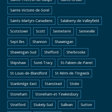
Sainte-Victoire-de-Sorel
Saints-Martyrs-Canadiens
Salaberry-de-Valleyfield
Scotstown
Scott
Senneterre
Senneville
Sept-îles
Shannon
Shawinigan
Shawinigan-Sud
Shefford
Sherbrooke
Shipshaw
Sorel-Tracy
St-Fabien-de-Panet
St-Louis-de-Blandford
St-Rémi-de-Tingwick
Stanbridge East
Stanstead
Stoke
Stoneham
Stoneham-et-Tewkesbury
Stratford
Stukely-Sud
Sullivan
Sutton