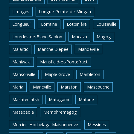
Limoges
Longue-Pointe-de-Mingan
Longueuil
Lorraine
Lotbinière
Louiseville
Lourdes-de-Blanc-Sablon
Macaza
Magog
Malartic
Manche D'épée
Mandeville
Maniwaki
Mansfield-et-Pontefract
Mansonville
Maple Grove
Marbleton
Maria
Marieville
Marston
Mascouche
Mashteuiatsh
Matagami
Matane
Matapédia
Memphremagog
Mercier–Hochelaga-Maisonneuve
Messines