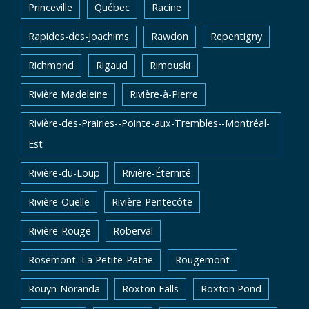
Princeville
Québec
Racine
Rapides-des-Joachims
Rawdon
Repentigny
Richmond
Rigaud
Rimouski
Rivière Madeleine
Rivière-à-Pierre
Rivière-des-Prairies--Pointe-aux-Trembles--Montréal-
Est
Rivière-du-Loup
Rivière-Éternité
Rivière-Ouelle
Rivière-Pentecôte
Rivière-Rouge
Roberval
Rosemont–La Petite-Patrie
Rougemont
Rouyn-Noranda
Roxton Falls
Roxton Pond