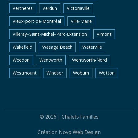
Verchères
Verdun
Victoriaville
Vieux-port-de-Montréal
Ville-Marie
Villeray–Saint-Michel–Parc-Extension
Vimont
Wakefield
Wasaga Beach
Waterville
Weedon
Wentworth
Wentworth-Nord
Westmount
Windsor
Woburn
Wotton
© 2026 |
Chalets Familles
Création
Novo Web Design