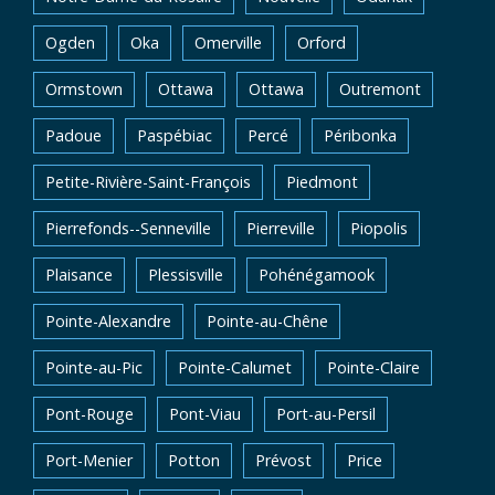
Ogden
Oka
Omerville
Orford
Ormstown
Ottawa
Ottawa
Outremont
Padoue
Paspébiac
Percé
Péribonka
Petite-Rivière-Saint-François
Piedmont
Pierrefonds--Senneville
Pierreville
Piopolis
Plaisance
Plessisville
Pohénégamook
Pointe-Alexandre
Pointe-au-Chêne
Pointe-au-Pic
Pointe-Calumet
Pointe-Claire
Pont-Rouge
Pont-Viau
Port-au-Persil
Port-Menier
Potton
Prévost
Price