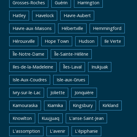
Grosses-Roches
Guérin
Harrington
Hatley
Havelock
Havre-Aubert
Havre-aux-Maisons
Hébertville
Hemmingford
Hérouxville
Hope Town
Hudson
Ile Verte
Île-Notre-Dame
Île-Sainte-Hélène
Iles-de-la-Madeleine
Îles-Laval
Inukjuak
Isle-Aux-Coudres
Isle-aux-Grues
Ivry-sur-le-Lac
Joliette
Jonquière
Kamouraska
Kiamika
Kingsbury
Kirkland
Knowlton
Kuujjuaq
L'anse-Saint-Jean
L'assomption
L'avenir
L'épiphanie