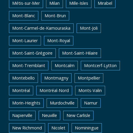
Métis-sur-Mer
Milan
Mille-Isles
Mirabel
Mont-Blanc
Mont-Brun
Mont-Carmel-de-Kamouraska
Mont-Joli
Mont-Laurier
Mont-Royal
Mont-Saint-Grégoire
Mont-Saint-Hilaire
Mont-Tremblant
Montcalm
Montcerf-Lytton
Montebello
Montmagny
Montpellier
Montréal
Montréal-Nord
Monts-Valin
Morin-Heights
Murdochville
Namur
Napierville
Neuville
New Carlisle
New Richmond
Nicolet
Nominingue