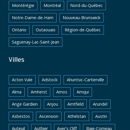
Montérégie
Montréal
Nord-du-Québec
Notre-Dame-de-Ham
Nouveau-Brunswick
Ontario
Outaouais
Région-de-Québec
Saguenay-Lac-Saint-Jean
Villes
Acton Vale
Adstock
Ahuntsic-Cartierville
Alma
Amherst
Amos
Amqui
Ange Gardien
Anjou
Arntfield
Arundel
Asbestos
Ascension
Athelstan
Austin
Auteuil
Authier
Ayer's Cliff
Baie-Comeau