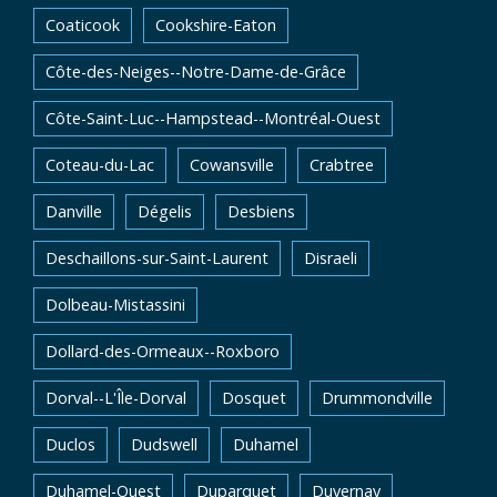
Coaticook
Cookshire-Eaton
Côte-des-Neiges--Notre-Dame-de-Grâce
Côte-Saint-Luc--Hampstead--Montréal-Ouest
Coteau-du-Lac
Cowansville
Crabtree
Danville
Dégelis
Desbiens
Deschaillons-sur-Saint-Laurent
Disraeli
Dolbeau-Mistassini
Dollard-des-Ormeaux--Roxboro
Dorval--L'Île-Dorval
Dosquet
Drummondville
Duclos
Dudswell
Duhamel
Duhamel-Ouest
Duparquet
Duvernay