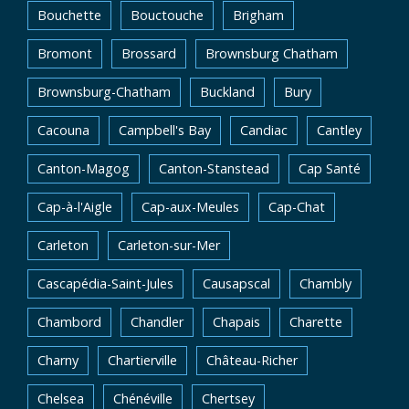
Bouchette
Bouctouche
Brigham
Bromont
Brossard
Brownsburg Chatham
Brownsburg-Chatham
Buckland
Bury
Cacouna
Campbell's Bay
Candiac
Cantley
Canton-Magog
Canton-Stanstead
Cap Santé
Cap-à-l'Aigle
Cap-aux-Meules
Cap-Chat
Carleton
Carleton-sur-Mer
Cascapédia-Saint-Jules
Causapscal
Chambly
Chambord
Chandler
Chapais
Charette
Charny
Chartierville
Château-Richer
Chelsea
Chénéville
Chertsey