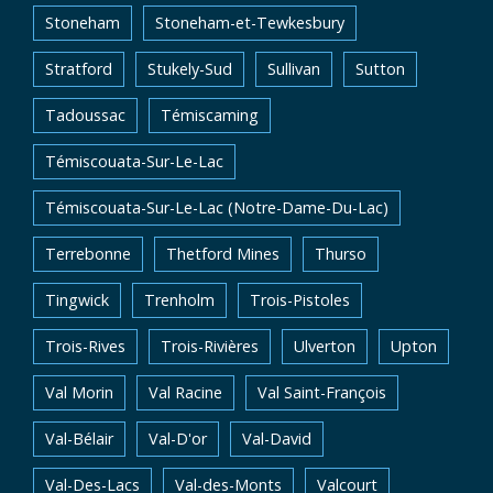
Stoneham
Stoneham-et-Tewkesbury
Stratford
Stukely-Sud
Sullivan
Sutton
Tadoussac
Témiscaming
Témiscouata-Sur-Le-Lac
Témiscouata-Sur-Le-Lac (Notre-Dame-Du-Lac)
Terrebonne
Thetford Mines
Thurso
Tingwick
Trenholm
Trois-Pistoles
Trois-Rives
Trois-Rivières
Ulverton
Upton
Val Morin
Val Racine
Val Saint-François
Val-Bélair
Val-D'or
Val-David
Val-Des-Lacs
Val-des-Monts
Valcourt