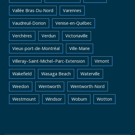
Vallée Bras-Du-Nord
Varennes
Vaudreuil-Dorion
Venise-en-Québec
Verchères
Verdun
Victoriaville
Vieux-port-de-Montréal
Ville-Marie
Villeray–Saint-Michel–Parc-Extension
Vimont
Wakefield
Wasaga Beach
Waterville
Weedon
Wentworth
Wentworth-Nord
Westmount
Windsor
Woburn
Wotton