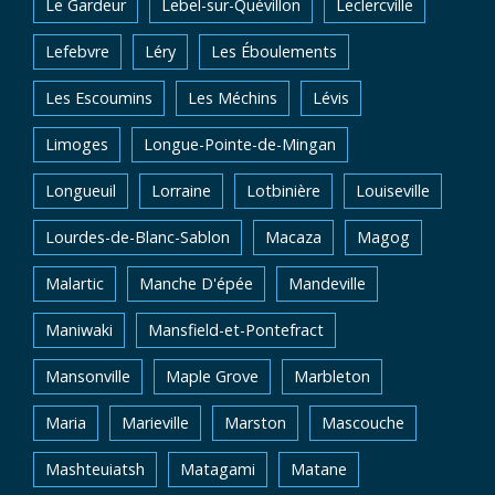
Le Gardeur
Lebel-sur-Quévillon
Leclercville
Lefebvre
Léry
Les Éboulements
Les Escoumins
Les Méchins
Lévis
Limoges
Longue-Pointe-de-Mingan
Longueuil
Lorraine
Lotbinière
Louiseville
Lourdes-de-Blanc-Sablon
Macaza
Magog
Malartic
Manche D'épée
Mandeville
Maniwaki
Mansfield-et-Pontefract
Mansonville
Maple Grove
Marbleton
Maria
Marieville
Marston
Mascouche
Mashteuiatsh
Matagami
Matane