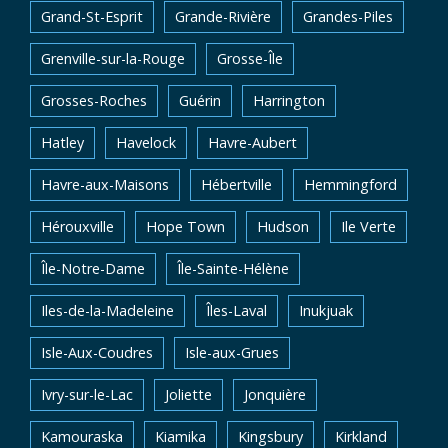
Grand-St-Esprit
Grande-Rivière
Grandes-Piles
Grenville-sur-la-Rouge
Grosse-Île
Grosses-Roches
Guérin
Harrington
Hatley
Havelock
Havre-Aubert
Havre-aux-Maisons
Hébertville
Hemmingford
Hérouxville
Hope Town
Hudson
Ile Verte
Île-Notre-Dame
Île-Sainte-Hélène
Iles-de-la-Madeleine
Îles-Laval
Inukjuak
Isle-Aux-Coudres
Isle-aux-Grues
Ivry-sur-le-Lac
Joliette
Jonquière
Kamouraska
Kiamika
Kingsbury
Kirkland