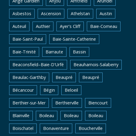
Ange Gardien
Anjou
Arntfield
Arundel
Asbestos
Ascension
Athelstan
Austin
Auteuil
Authier
Ayer's Cliff
Baie-Comeau
Baie-Saint-Paul
Baie-Sainte-Catherine
Baie-Trinité
Barraute
Bassin
Beaconsfield–Baie-D'Urfé
Beauharnois-Salaberry
Beaulac-Garthby
Beaupré
Beaupré
Bécancour
Bégin
Beloeil
Berthier-sur-Mer
Berthierville
Biencourt
Blainville
Boileau
Boileau
Boileau
Boischatel
Bonaventure
Boucherville