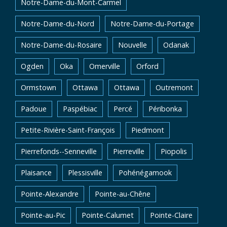
Notre-Dame-du-Mont-Carmel
Notre-Dame-du-Nord
Notre-Dame-du-Portage
Notre-Dame-du-Rosaire
Nouvelle
Odanak
Ogden
Oka
Omerville
Orford
Ormstown
Ottawa
Ottawa
Outremont
Padoue
Paspébiac
Percé
Péribonka
Petite-Rivière-Saint-François
Piedmont
Pierrefonds--Senneville
Pierreville
Piopolis
Plaisance
Plessisville
Pohénégamook
Pointe-Alexandre
Pointe-au-Chêne
Pointe-au-Pic
Pointe-Calumet
Pointe-Claire