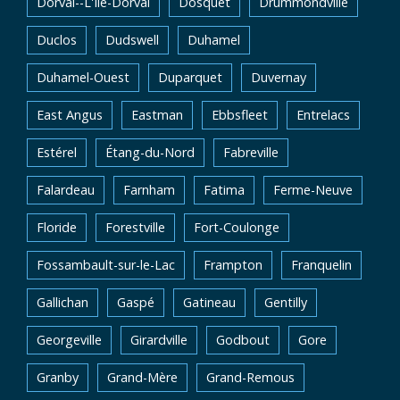
Dorval--L'Île-Dorval
Dosquet
Drummondville
Duclos
Dudswell
Duhamel
Duhamel-Ouest
Duparquet
Duvernay
East Angus
Eastman
Ebbsfleet
Entrelacs
Estérel
Étang-du-Nord
Fabreville
Falardeau
Farnham
Fatima
Ferme-Neuve
Floride
Forestville
Fort-Coulonge
Fossambault-sur-le-Lac
Frampton
Franquelin
Gallichan
Gaspé
Gatineau
Gentilly
Georgeville
Girardville
Godbout
Gore
Granby
Grand-Mère
Grand-Remous