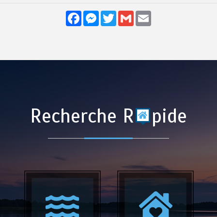
Facebook
Messenger
Twitter
Gmail
Email
Recherche R
pide