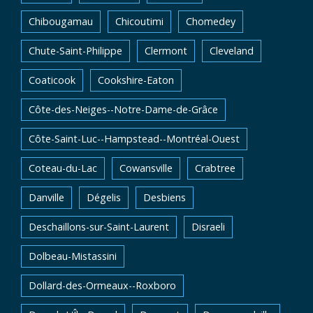
Chibougamau
Chicoutimi
Chomedey
Chute-Saint-Philippe
Clermont
Cleveland
Coaticook
Cookshire-Eaton
Côte-des-Neiges--Notre-Dame-de-Grâce
Côte-Saint-Luc--Hampstead--Montréal-Ouest
Coteau-du-Lac
Cowansville
Crabtree
Danville
Dégelis
Desbiens
Deschaillons-sur-Saint-Laurent
Disraeli
Dolbeau-Mistassini
Dollard-des-Ormeaux--Roxboro