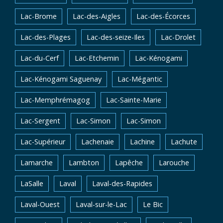
Lac-Brome
Lac-des-Aigles
Lac-des-Écorces
Lac-des-Plages
Lac-des-seize-Iles
Lac-Drolet
Lac-du-Cerf
Lac-Etchemin
Lac-Kénogami
Lac-Kénogami Saguenay
Lac-Mégantic
Lac-Memphrémagog
Lac-Sainte-Marie
Lac-Sergent
Lac-Simon
Lac-Simon
Lac-Supérieur
Lachenaie
Lachine
Lachute
Lamarche
Lambton
Lapêche
Larouche
LaSalle
Laval
Laval-des-Rapides
Laval-Ouest
Laval-sur-le-Lac
Le Bic