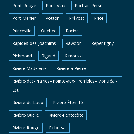
Pont-Rouge
Pont-Viau
Port-au-Persil
Port-Menier
Potton
Prévost
Price
Princeville
Québec
Racine
Rapides-des-Joachims
Rawdon
Repentigny
Richmond
Rigaud
Rimouski
Rivière Madeleine
Rivière-à-Pierre
Rivière-des-Prairies--Pointe-aux-Trembles--Montréal-
Est
Rivière-du-Loup
Rivière-Éternité
Rivière-Ouelle
Rivière-Pentecôte
Rivière-Rouge
Roberval