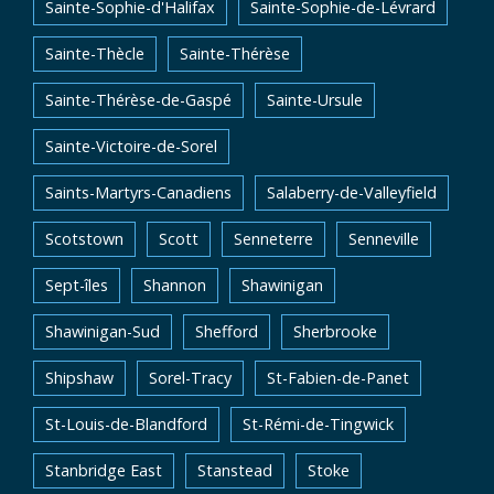
Sainte-Sophie-d'Halifax
Sainte-Sophie-de-Lévrard
Sainte-Thècle
Sainte-Thérèse
Sainte-Thérèse-de-Gaspé
Sainte-Ursule
Sainte-Victoire-de-Sorel
Saints-Martyrs-Canadiens
Salaberry-de-Valleyfield
Scotstown
Scott
Senneterre
Senneville
Sept-îles
Shannon
Shawinigan
Shawinigan-Sud
Shefford
Sherbrooke
Shipshaw
Sorel-Tracy
St-Fabien-de-Panet
St-Louis-de-Blandford
St-Rémi-de-Tingwick
Stanbridge East
Stanstead
Stoke