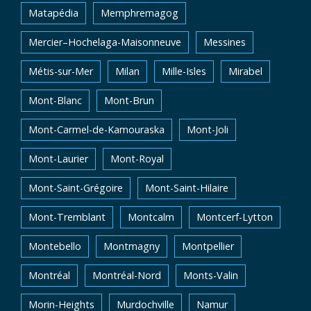
Matapédia
Memphremagog
Mercier–Hochelaga-Maisonneuve
Messines
Métis-sur-Mer
Milan
Mille-Isles
Mirabel
Mont-Blanc
Mont-Brun
Mont-Carmel-de-Kamouraska
Mont-Joli
Mont-Laurier
Mont-Royal
Mont-Saint-Grégoire
Mont-Saint-Hilaire
Mont-Tremblant
Montcalm
Montcerf-Lytton
Montebello
Montmagny
Montpellier
Montréal
Montréal-Nord
Monts-Valin
Morin-Heights
Murdochville
Namur