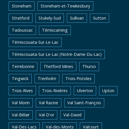
Stoneham
Stoneham-et-Tewkesbury
Stratford
Stukely-Sud
Sullivan
Sutton
Tadoussac
Témiscaming
Témiscouata-Sur-Le-Lac
Témiscouata-Sur-Le-Lac (Notre-Dame-Du-Lac)
Terrebonne
Thetford Mines
Thurso
Tingwick
Trenholm
Trois-Pistoles
Trois-Rives
Trois-Rivières
Ulverton
Upton
Val Morin
Val Racine
Val Saint-François
Val-Bélair
Val-D'or
Val-David
Val-Des-Lacs
Val-des-Monts
Valcourt