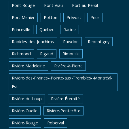
Pont-Rouge
Pont-Viau
Port-au-Persil
Port-Menier
Potton
Prévost
Price
Princeville
Québec
Racine
Rapides-des-Joachims
Rawdon
Repentigny
Richmond
Rigaud
Rimouski
Rivière Madeleine
Rivière-à-Pierre
Rivière-des-Prairies--Pointe-aux-Trembles--Montréal-
Est
Rivière-du-Loup
Rivière-Éternité
Rivière-Ouelle
Rivière-Pentecôte
Rivière-Rouge
Roberval