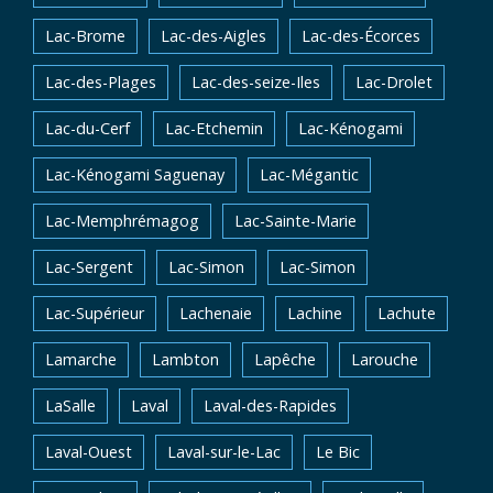
Lac-Brome
Lac-des-Aigles
Lac-des-Écorces
Lac-des-Plages
Lac-des-seize-Iles
Lac-Drolet
Lac-du-Cerf
Lac-Etchemin
Lac-Kénogami
Lac-Kénogami Saguenay
Lac-Mégantic
Lac-Memphrémagog
Lac-Sainte-Marie
Lac-Sergent
Lac-Simon
Lac-Simon
Lac-Supérieur
Lachenaie
Lachine
Lachute
Lamarche
Lambton
Lapêche
Larouche
LaSalle
Laval
Laval-des-Rapides
Laval-Ouest
Laval-sur-le-Lac
Le Bic