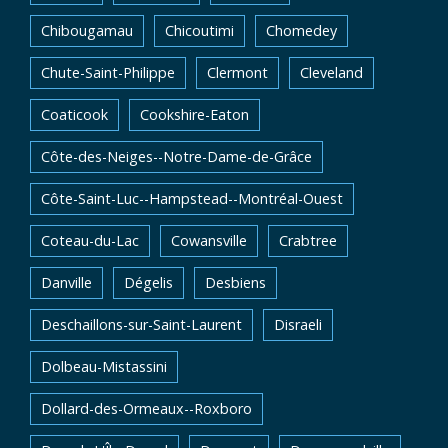
Chibougamau
Chicoutimi
Chomedey
Chute-Saint-Philippe
Clermont
Cleveland
Coaticook
Cookshire-Eaton
Côte-des-Neiges--Notre-Dame-de-Grâce
Côte-Saint-Luc--Hampstead--Montréal-Ouest
Coteau-du-Lac
Cowansville
Crabtree
Danville
Dégelis
Desbiens
Deschaillons-sur-Saint-Laurent
Disraeli
Dolbeau-Mistassini
Dollard-des-Ormeaux--Roxboro