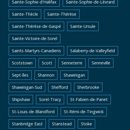
Sainte-Sophie-d'Halifax
Sainte-Sophie-de-Lévrard
Sainte-Thècle
Sainte-Thérèse
Sainte-Thérèse-de-Gaspé
Sainte-Ursule
Sainte-Victoire-de-Sorel
Saints-Martyrs-Canadiens
Salaberry-de-Valleyfield
Scotstown
Scott
Senneterre
Senneville
Sept-îles
Shannon
Shawinigan
Shawinigan-Sud
Shefford
Sherbrooke
Shipshaw
Sorel-Tracy
St-Fabien-de-Panet
St-Louis-de-Blandford
St-Rémi-de-Tingwick
Stanbridge East
Stanstead
Stoke