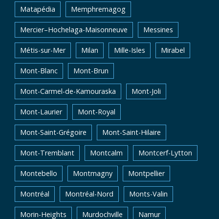
Matapédia
Memphremagog
Mercier–Hochelaga-Maisonneuve
Messines
Métis-sur-Mer
Milan
Mille-Isles
Mirabel
Mont-Blanc
Mont-Brun
Mont-Carmel-de-Kamouraska
Mont-Joli
Mont-Laurier
Mont-Royal
Mont-Saint-Grégoire
Mont-Saint-Hilaire
Mont-Tremblant
Montcalm
Montcerf-Lytton
Montebello
Montmagny
Montpellier
Montréal
Montréal-Nord
Monts-Valin
Morin-Heights
Murdochville
Namur