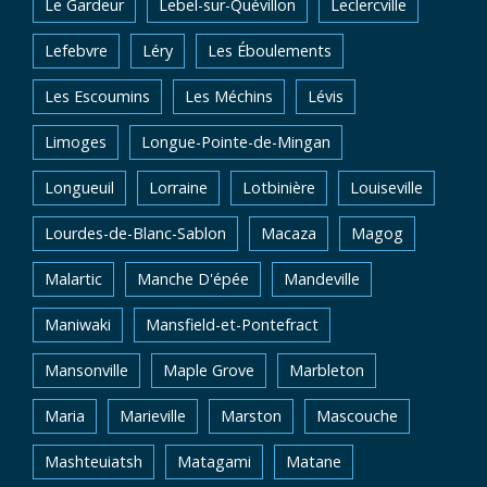
Le Gardeur
Lebel-sur-Quévillon
Leclercville
Lefebvre
Léry
Les Éboulements
Les Escoumins
Les Méchins
Lévis
Limoges
Longue-Pointe-de-Mingan
Longueuil
Lorraine
Lotbinière
Louiseville
Lourdes-de-Blanc-Sablon
Macaza
Magog
Malartic
Manche D'épée
Mandeville
Maniwaki
Mansfield-et-Pontefract
Mansonville
Maple Grove
Marbleton
Maria
Marieville
Marston
Mascouche
Mashteuiatsh
Matagami
Matane