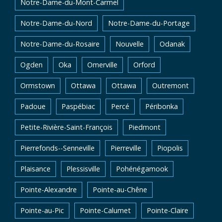
Notre-Dame-du-Mont-Carmel
Notre-Dame-du-Nord
Notre-Dame-du-Portage
Notre-Dame-du-Rosaire
Nouvelle
Odanak
Ogden
Oka
Omerville
Orford
Ormstown
Ottawa
Ottawa
Outremont
Padoue
Paspébiac
Percé
Péribonka
Petite-Rivière-Saint-François
Piedmont
Pierrefonds--Senneville
Pierreville
Piopolis
Plaisance
Plessisville
Pohénégamook
Pointe-Alexandre
Pointe-au-Chêne
Pointe-au-Pic
Pointe-Calumet
Pointe-Claire