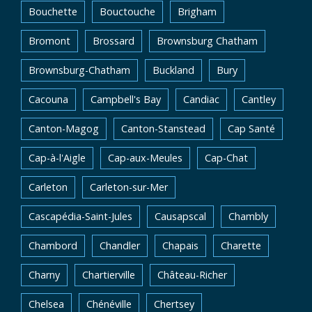
Bouchette
Bouctouche
Brigham
Bromont
Brossard
Brownsburg Chatham
Brownsburg-Chatham
Buckland
Bury
Cacouna
Campbell's Bay
Candiac
Cantley
Canton-Magog
Canton-Stanstead
Cap Santé
Cap-à-l'Aigle
Cap-aux-Meules
Cap-Chat
Carleton
Carleton-sur-Mer
Cascapédia-Saint-Jules
Causapscal
Chambly
Chambord
Chandler
Chapais
Charette
Charny
Chartierville
Château-Richer
Chelsea
Chénéville
Chertsey