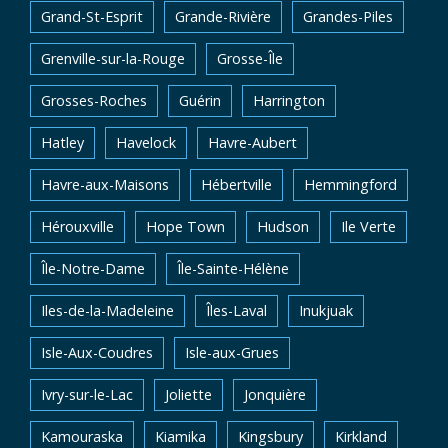
Grand-St-Esprit
Grande-Rivière
Grandes-Piles
Grenville-sur-la-Rouge
Grosse-Île
Grosses-Roches
Guérin
Harrington
Hatley
Havelock
Havre-Aubert
Havre-aux-Maisons
Hébertville
Hemmingford
Hérouxville
Hope Town
Hudson
Ile Verte
Île-Notre-Dame
Île-Sainte-Hélène
Iles-de-la-Madeleine
Îles-Laval
Inukjuak
Isle-Aux-Coudres
Isle-aux-Grues
Ivry-sur-le-Lac
Joliette
Jonquière
Kamouraska
Kiamika
Kingsbury
Kirkland