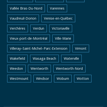
Vallée Bras-Du-Nord
Varennes
Vaudreuil-Dorion
Venise-en-Québec
Verchères
Verdun
Victoriaville
Vieux-port-de-Montréal
Ville-Marie
Villeray–Saint-Michel–Parc-Extension
Vimont
Wakefield
Wasaga Beach
Waterville
Weedon
Wentworth
Wentworth-Nord
Westmount
Windsor
Woburn
Wotton