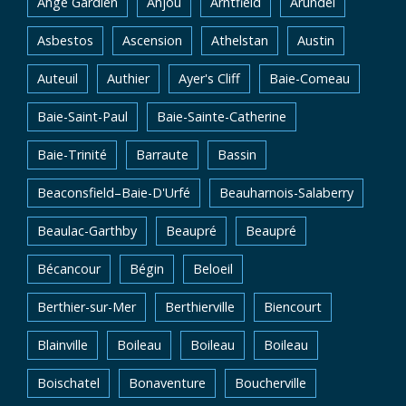
Ange Gardien
Anjou
Arntfield
Arundel
Asbestos
Ascension
Athelstan
Austin
Auteuil
Authier
Ayer's Cliff
Baie-Comeau
Baie-Saint-Paul
Baie-Sainte-Catherine
Baie-Trinité
Barraute
Bassin
Beaconsfield–Baie-D'Urfé
Beauharnois-Salaberry
Beaulac-Garthby
Beaupré
Beaupré
Bécancour
Bégin
Beloeil
Berthier-sur-Mer
Berthierville
Biencourt
Blainville
Boileau
Boileau
Boileau
Boischatel
Bonaventure
Boucherville