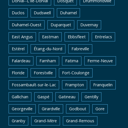
Dorval--L'Île-Dorval
Dosquet
Drummondville
Duclos
Dudswell
Duhamel
Duhamel-Ouest
Duparquet
Duvernay
East Angus
Eastman
Ebbsfleet
Entrelacs
Estérel
Étang-du-Nord
Fabreville
Falardeau
Farnham
Fatima
Ferme-Neuve
Floride
Forestville
Fort-Coulonge
Fossambault-sur-le-Lac
Frampton
Franquelin
Gallichan
Gaspé
Gatineau
Gentilly
Georgeville
Girardville
Godbout
Gore
Granby
Grand-Mère
Grand-Remous