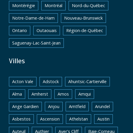
Montérégie
Montréal
Nord-du-Québec
Notre-Dame-de-Ham
Nouveau-Brunswick
Ontario
Outaouais
Région-de-Québec
Saguenay-Lac-Saint-Jean
Villes
Acton Vale
Adstock
Ahuntsic-Cartierville
Alma
Amherst
Amos
Amqui
Ange Gardien
Anjou
Arntfield
Arundel
Asbestos
Ascension
Athelstan
Austin
Auteuil
Authier
Ayer's Cliff
Baie-Comeau