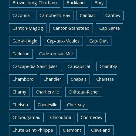
Brownsburg-Chatham
Buckland
Bury
Cacouna
Campbell's Bay
Candiac
Cantley
Canton-Magog
Canton-Stanstead
Cap Santé
Cap-à-l'Aigle
Cap-aux-Meules
Cap-Chat
Carleton
Carleton-sur-Mer
Cascapédia-Saint-Jules
Causapscal
Chambly
Chambord
Chandler
Chapais
Charette
Charny
Chartierville
Château-Richer
Chelsea
Chénéville
Chertsey
Chibougamau
Chicoutimi
Chomedey
Chute-Saint-Philippe
Clermont
Cleveland