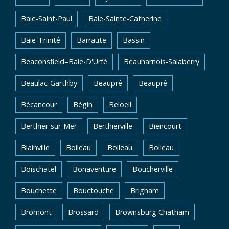
Baie-Saint-Paul
Baie-Sainte-Catherine
Baie-Trinité
Barraute
Bassin
Beaconsfield–Baie-D'Urfé
Beauharnois-Salaberry
Beaulac-Garthby
Beaupré
Beaupré
Bécancour
Bégin
Beloeil
Berthier-sur-Mer
Berthierville
Biencourt
Blainville
Boileau
Boileau
Boileau
Boischatel
Bonaventure
Boucherville
Bouchette
Bouctouche
Brigham
Bromont
Brossard
Brownsburg Chatham