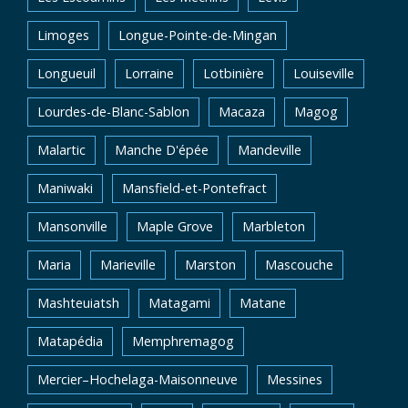
Limoges
Longue-Pointe-de-Mingan
Longueuil
Lorraine
Lotbinière
Louiseville
Lourdes-de-Blanc-Sablon
Macaza
Magog
Malartic
Manche D'épée
Mandeville
Maniwaki
Mansfield-et-Pontefract
Mansonville
Maple Grove
Marbleton
Maria
Marieville
Marston
Mascouche
Mashteuiatsh
Matagami
Matane
Matapédia
Memphremagog
Mercier–Hochelaga-Maisonneuve
Messines