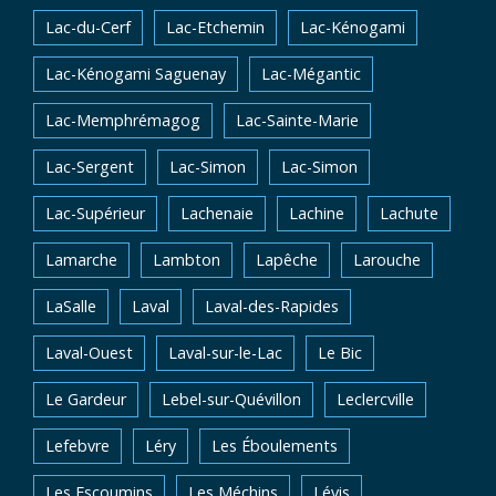
Lac-du-Cerf
Lac-Etchemin
Lac-Kénogami
Lac-Kénogami Saguenay
Lac-Mégantic
Lac-Memphrémagog
Lac-Sainte-Marie
Lac-Sergent
Lac-Simon
Lac-Simon
Lac-Supérieur
Lachenaie
Lachine
Lachute
Lamarche
Lambton
Lapêche
Larouche
LaSalle
Laval
Laval-des-Rapides
Laval-Ouest
Laval-sur-le-Lac
Le Bic
Le Gardeur
Lebel-sur-Quévillon
Leclercville
Lefebvre
Léry
Les Éboulements
Les Escoumins
Les Méchins
Lévis