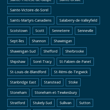
Sainte-Victoire-de-Sorel
Saints-Martyrs-Canadiens
Salaberry-de-Valleyfield
Scotstown
Scott
Senneterre
Senneville
Sept-îles
Shannon
Shawinigan
Shawinigan-Sud
Shefford
Sherbrooke
Shipshaw
Sorel-Tracy
St-Fabien-de-Panet
St-Louis-de-Blandford
St-Rémi-de-Tingwick
Stanbridge East
Stanstead
Stoke
Stoneham
Stoneham-et-Tewkesbury
Stratford
Stukely-Sud
Sullivan
Sutton