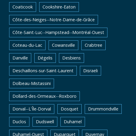
Coaticook
Cookshire-Eaton
Côte-des-Neiges--Notre-Dame-de-Grâce
Côte-Saint-Luc--Hampstead--Montréal-Ouest
Coteau-du-Lac
Cowansville
Crabtree
Danville
Dégelis
Desbiens
Deschaillons-sur-Saint-Laurent
Disraeli
Dolbeau-Mistassini
Dollard-des-Ormeaux--Roxboro
Dorval--L'Île-Dorval
Dosquet
Drummondville
Duclos
Dudswell
Duhamel
Duhamel-Ouest
Duparquet
Duvernay