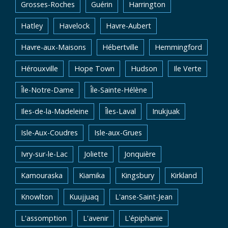
Grosses-Roches
Guérin
Harrington
Hatley
Havelock
Havre-Aubert
Havre-aux-Maisons
Hébertville
Hemmingford
Hérouxville
Hope Town
Hudson
Ile Verte
Île-Notre-Dame
Île-Sainte-Hélène
Iles-de-la-Madeleine
Îles-Laval
Inukjuak
Isle-Aux-Coudres
Isle-aux-Grues
Ivry-sur-le-Lac
Joliette
Jonquière
Kamouraska
Kiamika
Kingsbury
Kirkland
Knowlton
Kuujjuaq
L'anse-Saint-Jean
L'assomption
L'avenir
L'épiphanie