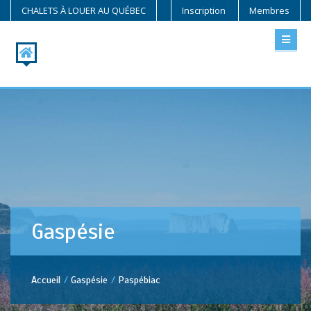
CHALETS À LOUER AU QUÉBEC
Inscription
Membres
Gaspésie
Accueil
Gaspésie
Paspébiac