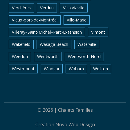
Verchères
Verdun
Victoriaville
Vieux-port-de-Montréal
Ville-Marie
Villeray–Saint-Michel–Parc-Extension
Vimont
Wakefield
Wasaga Beach
Waterville
Weedon
Wentworth
Wentworth-Nord
Westmount
Windsor
Woburn
Wotton
© 2026 |
Chalets Familles
Création
Novo Web Design