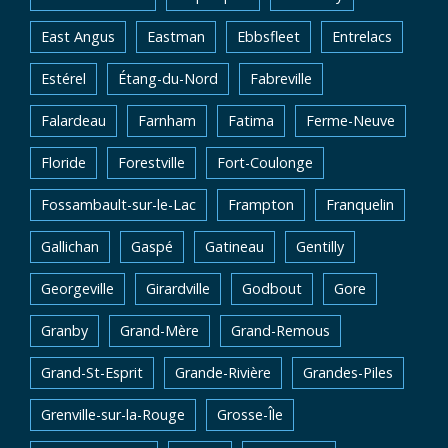
East Angus
Eastman
Ebbsfleet
Entrelacs
Estérel
Étang-du-Nord
Fabreville
Falardeau
Farnham
Fatima
Ferme-Neuve
Floride
Forestville
Fort-Coulonge
Fossambault-sur-le-Lac
Frampton
Franquelin
Gallichan
Gaspé
Gatineau
Gentilly
Georgeville
Girardville
Godbout
Gore
Granby
Grand-Mère
Grand-Remous
Grand-St-Esprit
Grande-Rivière
Grandes-Piles
Grenville-sur-la-Rouge
Grosse-Île