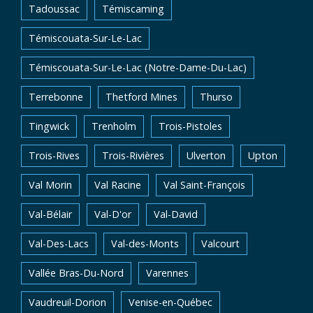
Tadoussac
Témiscaming
Témiscouata-Sur-Le-Lac
Témiscouata-Sur-Le-Lac (Notre-Dame-Du-Lac)
Terrebonne
Thetford Mines
Thurso
Tingwick
Trenholm
Trois-Pistoles
Trois-Rives
Trois-Rivières
Ulverton
Upton
Val Morin
Val Racine
Val Saint-François
Val-Bélair
Val-D'or
Val-David
Val-Des-Lacs
Val-des-Monts
Valcourt
Vallée Bras-Du-Nord
Varennes
Vaudreuil-Dorion
Venise-en-Québec