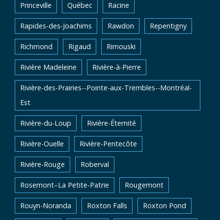
Princeville
Québec
Racine
Rapides-des-Joachims
Rawdon
Repentigny
Richmond
Rigaud
Rimouski
Rivière Madeleine
Rivière-à-Pierre
Rivière-des-Prairies--Pointe-aux-Trembles--Montréal-
Est
Rivière-du-Loup
Rivière-Éternité
Rivière-Ouelle
Rivière-Pentecôte
Rivière-Rouge
Roberval
Rosemont–La Petite-Patrie
Rougemont
Rouyn-Noranda
Roxton Falls
Roxton Pond