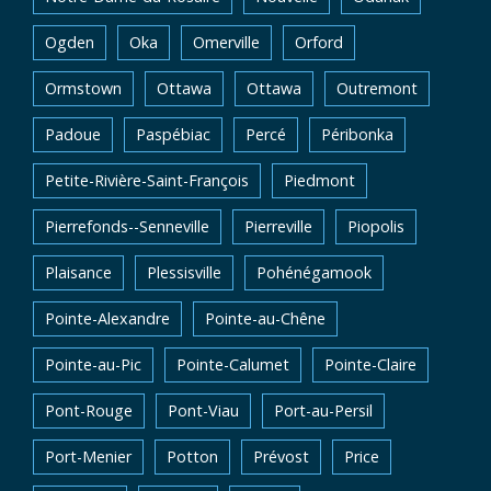
Ogden
Oka
Omerville
Orford
Ormstown
Ottawa
Ottawa
Outremont
Padoue
Paspébiac
Percé
Péribonka
Petite-Rivière-Saint-François
Piedmont
Pierrefonds--Senneville
Pierreville
Piopolis
Plaisance
Plessisville
Pohénégamook
Pointe-Alexandre
Pointe-au-Chêne
Pointe-au-Pic
Pointe-Calumet
Pointe-Claire
Pont-Rouge
Pont-Viau
Port-au-Persil
Port-Menier
Potton
Prévost
Price