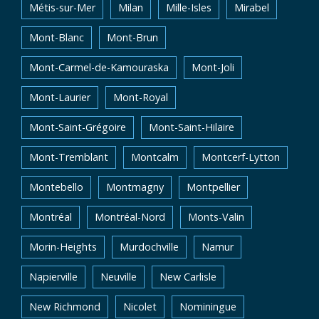
Métis-sur-Mer
Milan
Mille-Isles
Mirabel
Mont-Blanc
Mont-Brun
Mont-Carmel-de-Kamouraska
Mont-Joli
Mont-Laurier
Mont-Royal
Mont-Saint-Grégoire
Mont-Saint-Hilaire
Mont-Tremblant
Montcalm
Montcerf-Lytton
Montebello
Montmagny
Montpellier
Montréal
Montréal-Nord
Monts-Valin
Morin-Heights
Murdochville
Namur
Napierville
Neuville
New Carlisle
New Richmond
Nicolet
Nominingue