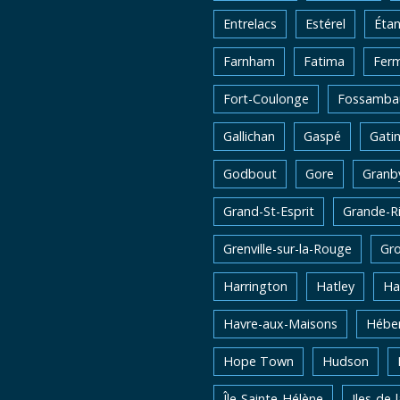
Entrelacs
Estérel
Éta
Farnham
Fatima
Fer
Fort-Coulonge
Fossambau
Gallichan
Gaspé
Gati
Godbout
Gore
Granb
Grand-St-Esprit
Grande-Ri
Grenville-sur-la-Rouge
Gro
Harrington
Hatley
Ha
Havre-aux-Maisons
Héber
Hope Town
Hudson
Île-Sainte-Hélène
Iles-de-