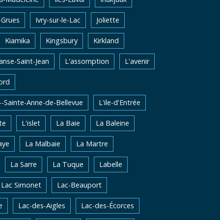
-Grues
Ivry-sur-le-Lac
Joliette
Kiamika
Kingsbury
Kirkland
'anse-Saint-Jean
L'assomption
L'avenir
ord
e--Sainte-Anne-de-Bellevue
L'ile-d'Entrée
te
L'islet
La Baie
La Baleine
aye
La Malbaie
La Martre
La Sarre
La Tuque
Labelle
Lac Simonet
Lac-Beauport
e
Lac-des-Aigles
Lac-des-Écorces