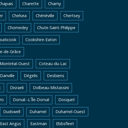
Chapais
Charette
Charny
er
Chelsea
Chénéville
Chertsey
Chomedey
Chute-Saint-Philippe
oaticook
Cookshire-Eaton
e-de-Grâce
-Montréal-Ouest
Coteau-du-Lac
Danville
Dégelis
Desbiens
t
Disraeli
Dolbeau-Mistassini
ro
Dorval--L'Île-Dorval
Dosquet
Dudswell
Duhamel
Duhamel-Ouest
East Angus
Eastman
Ebbsfleet