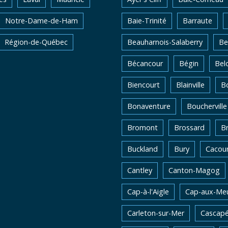
Notre-Dame-de-Ham
Baie-Trinité
Barraute
Région-de-Québec
Beauharnois-Salaberry
Be
Bécancour
Bégin
Belo
Biencourt
Blainville
Bo
Bonaventure
Boucherville
Bromont
Brossard
B
Buckland
Bury
Cacou
Cantley
Canton-Magog
Cap-à-l'Aigle
Cap-aux-Me
Carleton-sur-Mer
Cascapé