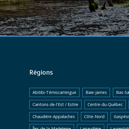
Régions
Abitibi-Témiscamingue
Baie-James
Bas-Sa
Cantons-de-l'Est / Estrie
Centre-du-Québec
Chaudière-Appalaches
Côte-Nord
Gaspési
Îles-de-la-Madeleine
Lanaudière
Laurentid