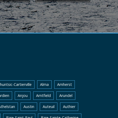
huntsic-Cartierville
Alma
Amherst
rdien
Anjou
Arntfield
Arundel
Athelstan
Austin
Auteuil
Authier
Baie-Saint-Paul
Baie-Sainte-Catherine