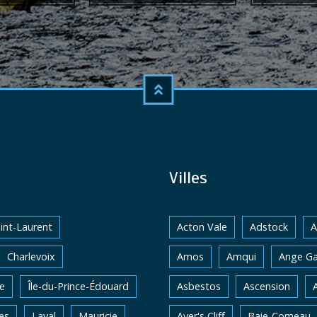
Villes
int-Laurent
Acton Vale
Adstock
A
Charlevoix
Amos
Amqui
Ange Ga
e
Île-du-Prince-Édouard
Asbestos
Ascension
es
Laval
Mauricie
Ayer's Cliff
Baie-Comeau