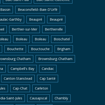
Bassin
Beaconsfield–Baie-D'Urfé
aulac-Garthby
Beaupré
Beaupré
eil
Berthier-sur-Mer
Berthierville
ileau
Boileau
Boileau
Boischatel
Bouchette
Bouctouche
Brigham
rownsburg Chatham
Brownsburg-Chatham
na
Campbell's Bay
Candiac
Canton-Stanstead
Cap Santé
ules
Cap-Chat
Carleton
dia-Saint-Jules
Causapscal
Chambly