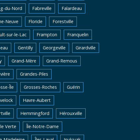
ng-du-Nord
Fabreville
Falardeau
me-Neuve
Floride
Forestville
lt-sur-le-Lac
Frampton
Franquelin
neau
Gentilly
Georgeville
Girardville
y
Grand-Mère
Grand-Remous
vière
Grandes-Piles
sse-Île
Grosses-Roches
Guérin
velock
Havre-Aubert
tville
Hemmingford
Hérouxville
Ile Verte
Île-Notre-Dame
la-Madeleine
Îles-Laval
Inukjuak