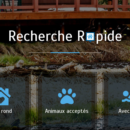
Recherche R
pide
 rond
Animaux acceptés
Avec