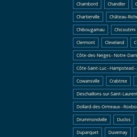
Chambord
Chandler
Chartierville
Château-Rich
Chibougamau
Chicoutimi
Clermont
Cleveland
C
Côte-des-Neiges--Notre-Dam
Côte-Saint-Luc--Hampstead-
Cowansville
Crabtree
Deschaillons-sur-Saint-Lauren
Dollard-des-Ormeaux--Roxbo
Drummondville
Duclos
Duparquet
Duvernay