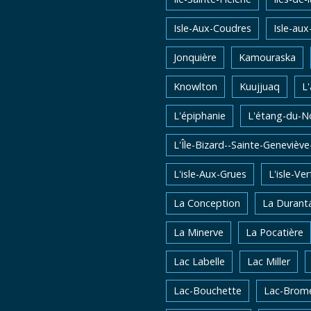
Isle-Aux-Coudres
Isle-aux
Jonquière
Kamouraska
Knowlton
Kuujjuaq
L
L'épiphanie
L'étang-du-N
L'Île-Bizard--Sainte-Genevièv
L'isle-Aux-Grues
L'isle-Ver
La Conception
La Durant
La Minerve
La Pocatière
Lac Labelle
Lac Miller
Lac-Bouchette
Lac-Brom