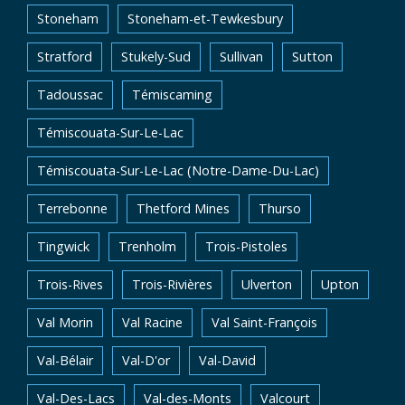
Stoneham
Stoneham-et-Tewkesbury
Stratford
Stukely-Sud
Sullivan
Sutton
Tadoussac
Témiscaming
Témiscouata-Sur-Le-Lac
Témiscouata-Sur-Le-Lac (Notre-Dame-Du-Lac)
Terrebonne
Thetford Mines
Thurso
Tingwick
Trenholm
Trois-Pistoles
Trois-Rives
Trois-Rivières
Ulverton
Upton
Val Morin
Val Racine
Val Saint-François
Val-Bélair
Val-D'or
Val-David
Val-Des-Lacs
Val-des-Monts
Valcourt