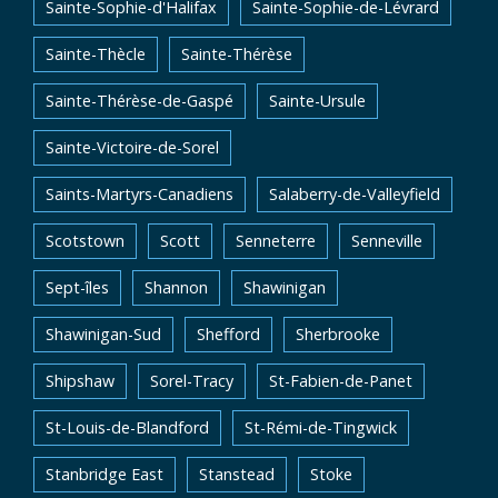
Sainte-Sophie-d'Halifax
Sainte-Sophie-de-Lévrard
Sainte-Thècle
Sainte-Thérèse
Sainte-Thérèse-de-Gaspé
Sainte-Ursule
Sainte-Victoire-de-Sorel
Saints-Martyrs-Canadiens
Salaberry-de-Valleyfield
Scotstown
Scott
Senneterre
Senneville
Sept-îles
Shannon
Shawinigan
Shawinigan-Sud
Shefford
Sherbrooke
Shipshaw
Sorel-Tracy
St-Fabien-de-Panet
St-Louis-de-Blandford
St-Rémi-de-Tingwick
Stanbridge East
Stanstead
Stoke