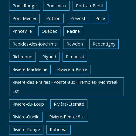
Pont-Rouge
Pont-Viau
Port-au-Persil
Port-Menier
Potton
Prévost
Price
Princeville
Québec
Racine
Rapides-des-Joachims
Rawdon
Repentigny
Richmond
Rigaud
Rimouski
Rivière Madeleine
Rivière-à-Pierre
Rivière-des-Prairies--Pointe-aux-Trembles--Montréal-
Est
Rivière-du-Loup
Rivière-Éternité
Rivière-Ouelle
Rivière-Pentecôte
Rivière-Rouge
Roberval