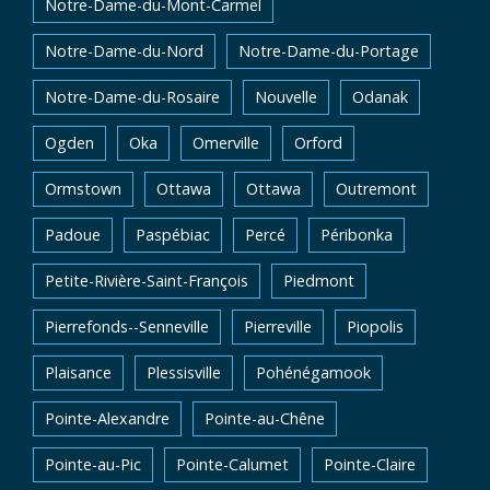
Notre-Dame-du-Mont-Carmel
Notre-Dame-du-Nord
Notre-Dame-du-Portage
Notre-Dame-du-Rosaire
Nouvelle
Odanak
Ogden
Oka
Omerville
Orford
Ormstown
Ottawa
Ottawa
Outremont
Padoue
Paspébiac
Percé
Péribonka
Petite-Rivière-Saint-François
Piedmont
Pierrefonds--Senneville
Pierreville
Piopolis
Plaisance
Plessisville
Pohénégamook
Pointe-Alexandre
Pointe-au-Chêne
Pointe-au-Pic
Pointe-Calumet
Pointe-Claire