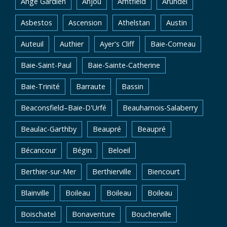
Ange Gardien
Anjou
Arntfield
Arundel
Asbestos
Ascension
Athelstan
Austin
Auteuil
Authier
Ayer's Cliff
Baie-Comeau
Baie-Saint-Paul
Baie-Sainte-Catherine
Baie-Trinité
Barraute
Bassin
Beaconsfield–Baie-D'Urfé
Beauharnois-Salaberry
Beaulac-Garthby
Beaupré
Beaupré
Bécancour
Bégin
Beloeil
Berthier-sur-Mer
Berthierville
Biencourt
Blainville
Boileau
Boileau
Boileau
Boischatel
Bonaventure
Boucherville