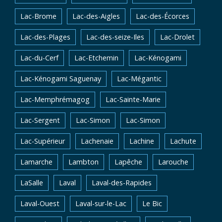
Lac-Brome
Lac-des-Aigles
Lac-des-Écorces
Lac-des-Plages
Lac-des-seize-Iles
Lac-Drolet
Lac-du-Cerf
Lac-Etchemin
Lac-Kénogami
Lac-Kénogami Saguenay
Lac-Mégantic
Lac-Memphrémagog
Lac-Sainte-Marie
Lac-Sergent
Lac-Simon
Lac-Simon
Lac-Supérieur
Lachenaie
Lachine
Lachute
Lamarche
Lambton
Lapêche
Larouche
LaSalle
Laval
Laval-des-Rapides
Laval-Ouest
Laval-sur-le-Lac
Le Bic