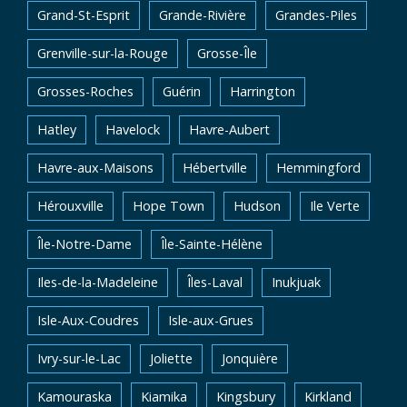
Grand-St-Esprit
Grande-Rivière
Grandes-Piles
Grenville-sur-la-Rouge
Grosse-Île
Grosses-Roches
Guérin
Harrington
Hatley
Havelock
Havre-Aubert
Havre-aux-Maisons
Hébertville
Hemmingford
Hérouxville
Hope Town
Hudson
Ile Verte
Île-Notre-Dame
Île-Sainte-Hélène
Iles-de-la-Madeleine
Îles-Laval
Inukjuak
Isle-Aux-Coudres
Isle-aux-Grues
Ivry-sur-le-Lac
Joliette
Jonquière
Kamouraska
Kiamika
Kingsbury
Kirkland