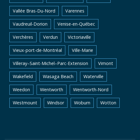
Vallée Bras-Du-Nord
Varennes
Vaudreuil-Dorion
Venise-en-Québec
Verchères
Verdun
Victoriaville
Vieux-port-de-Montréal
Ville-Marie
Villeray–Saint-Michel–Parc-Extension
Vimont
Wakefield
Wasaga Beach
Waterville
Weedon
Wentworth
Wentworth-Nord
Westmount
Windsor
Woburn
Wotton