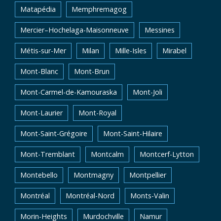
Matapédia
Memphremagog
Mercier–Hochelaga-Maisonneuve
Messines
Métis-sur-Mer
Milan
Mille-Isles
Mirabel
Mont-Blanc
Mont-Brun
Mont-Carmel-de-Kamouraska
Mont-Joli
Mont-Laurier
Mont-Royal
Mont-Saint-Grégoire
Mont-Saint-Hilaire
Mont-Tremblant
Montcalm
Montcerf-Lytton
Montebello
Montmagny
Montpellier
Montréal
Montréal-Nord
Monts-Valin
Morin-Heights
Murdochville
Namur