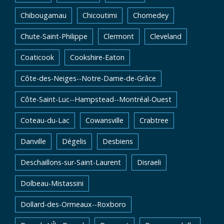
Chibougamau
Chicoutimi
Chomedey
Chute-Saint-Philippe
Clermont
Cleveland
Coaticook
Cookshire-Eaton
Côte-des-Neiges--Notre-Dame-de-Grâce
Côte-Saint-Luc--Hampstead--Montréal-Ouest
Coteau-du-Lac
Cowansville
Crabtree
Danville
Dégelis
Desbiens
Deschaillons-sur-Saint-Laurent
Disraeli
Dolbeau-Mistassini
Dollard-des-Ormeaux--Roxboro