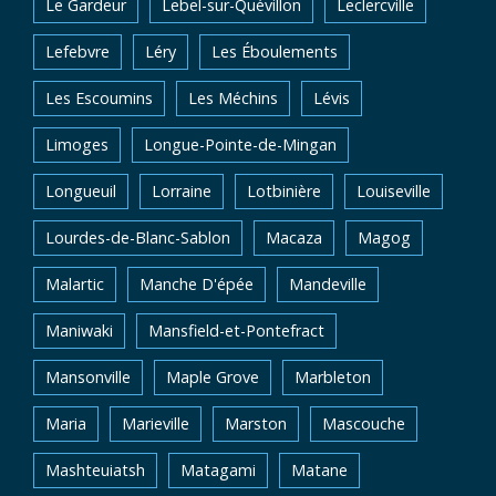
Le Gardeur
Lebel-sur-Quévillon
Leclercville
Lefebvre
Léry
Les Éboulements
Les Escoumins
Les Méchins
Lévis
Limoges
Longue-Pointe-de-Mingan
Longueuil
Lorraine
Lotbinière
Louiseville
Lourdes-de-Blanc-Sablon
Macaza
Magog
Malartic
Manche D'épée
Mandeville
Maniwaki
Mansfield-et-Pontefract
Mansonville
Maple Grove
Marbleton
Maria
Marieville
Marston
Mascouche
Mashteuiatsh
Matagami
Matane