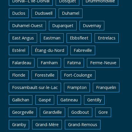
Dorval--L'Île-Dorval
Dosquet
Drummondville
Duclos
Dudswell
Duhamel
Duhamel-Ouest
Duparquet
Duvernay
East Angus
Eastman
Ebbsfleet
Entrelacs
Estérel
Étang-du-Nord
Fabreville
Falardeau
Farnham
Fatima
Ferme-Neuve
Floride
Forestville
Fort-Coulonge
Fossambault-sur-le-Lac
Frampton
Franquelin
Gallichan
Gaspé
Gatineau
Gentilly
Georgeville
Girardville
Godbout
Gore
Granby
Grand-Mère
Grand-Remous