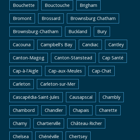
Bouchette
Bouctouche
Brigham
Bromont
Brossard
Brownsburg Chatham
Brownsburg-Chatham
Buckland
Bury
Cacouna
Campbell's Bay
Candiac
Cantley
Canton-Magog
Canton-Stanstead
Cap Santé
Cap-à-l'Aigle
Cap-aux-Meules
Cap-Chat
Carleton
Carleton-sur-Mer
Cascapédia-Saint-Jules
Causapscal
Chambly
Chambord
Chandler
Chapais
Charette
Charny
Chartierville
Château-Richer
Chelsea
Chénéville
Chertsey