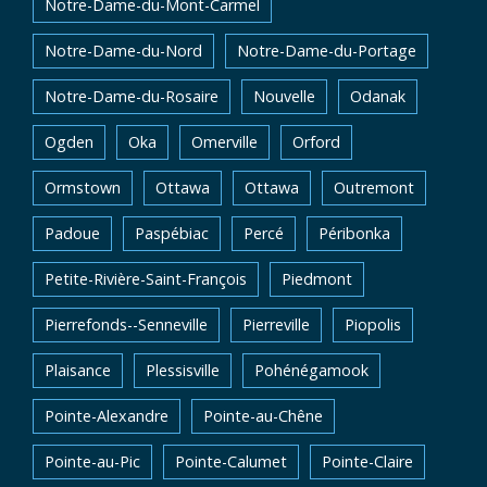
Notre-Dame-du-Mont-Carmel
Notre-Dame-du-Nord
Notre-Dame-du-Portage
Notre-Dame-du-Rosaire
Nouvelle
Odanak
Ogden
Oka
Omerville
Orford
Ormstown
Ottawa
Ottawa
Outremont
Padoue
Paspébiac
Percé
Péribonka
Petite-Rivière-Saint-François
Piedmont
Pierrefonds--Senneville
Pierreville
Piopolis
Plaisance
Plessisville
Pohénégamook
Pointe-Alexandre
Pointe-au-Chêne
Pointe-au-Pic
Pointe-Calumet
Pointe-Claire