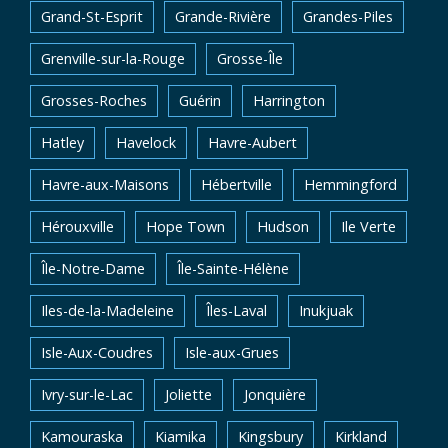
Grand-St-Esprit
Grande-Rivière
Grandes-Piles
Grenville-sur-la-Rouge
Grosse-Île
Grosses-Roches
Guérin
Harrington
Hatley
Havelock
Havre-Aubert
Havre-aux-Maisons
Hébertville
Hemmingford
Hérouxville
Hope Town
Hudson
Ile Verte
Île-Notre-Dame
Île-Sainte-Hélène
Iles-de-la-Madeleine
Îles-Laval
Inukjuak
Isle-Aux-Coudres
Isle-aux-Grues
Ivry-sur-le-Lac
Joliette
Jonquière
Kamouraska
Kiamika
Kingsbury
Kirkland