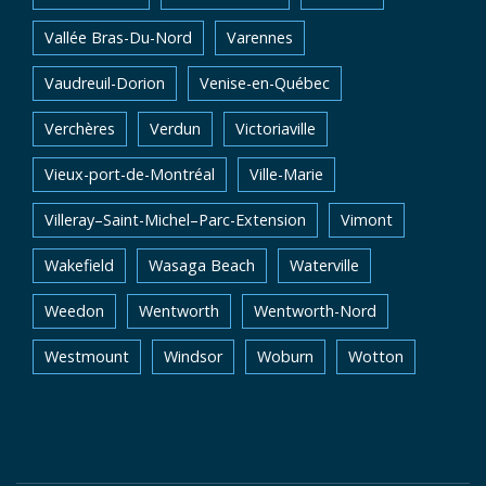
Vallée Bras-Du-Nord
Varennes
Vaudreuil-Dorion
Venise-en-Québec
Verchères
Verdun
Victoriaville
Vieux-port-de-Montréal
Ville-Marie
Villeray–Saint-Michel–Parc-Extension
Vimont
Wakefield
Wasaga Beach
Waterville
Weedon
Wentworth
Wentworth-Nord
Westmount
Windsor
Woburn
Wotton