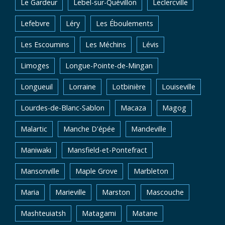
Le Gardeur
Lebel-sur-Quévillon
Leclercville
Lefebvre
Léry
Les Éboulements
Les Escoumins
Les Méchins
Lévis
Limoges
Longue-Pointe-de-Mingan
Longueuil
Lorraine
Lotbinière
Louiseville
Lourdes-de-Blanc-Sablon
Macaza
Magog
Malartic
Manche D'épée
Mandeville
Maniwaki
Mansfield-et-Pontefract
Mansonville
Maple Grove
Marbleton
Maria
Marieville
Marston
Mascouche
Mashteuiatsh
Matagami
Matane