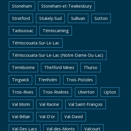
Stoneham
Stoneham-et-Tewkesbury
Stratford
Stukely-Sud
Sullivan
Sutton
Tadoussac
Témiscaming
Témiscouata-Sur-Le-Lac
Témiscouata-Sur-Le-Lac (Notre-Dame-Du-Lac)
Terrebonne
Thetford Mines
Thurso
Tingwick
Trenholm
Trois-Pistoles
Trois-Rives
Trois-Rivières
Ulverton
Upton
Val Morin
Val Racine
Val Saint-François
Val-Bélair
Val-D'or
Val-David
Val-Des-Lacs
Val-des-Monts
Valcourt