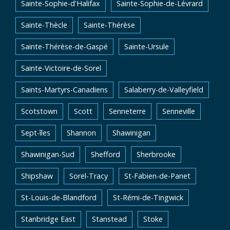
Sainte-Sophie-d'Halifax
Sainte-Sophie-de-Lévrard
Sainte-Thècle
Sainte-Thérèse
Sainte-Thérèse-de-Gaspé
Sainte-Ursule
Sainte-Victoire-de-Sorel
Saints-Martyrs-Canadiens
Salaberry-de-Valleyfield
Scotstown
Scott
Senneterre
Senneville
Sept-îles
Shannon
Shawinigan
Shawinigan-Sud
Shefford
Sherbrooke
Shipshaw
Sorel-Tracy
St-Fabien-de-Panet
St-Louis-de-Blandford
St-Rémi-de-Tingwick
Stanbridge East
Stanstead
Stoke