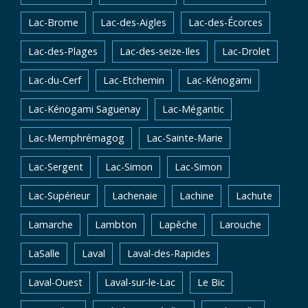
Lac-Brome
Lac-des-Aigles
Lac-des-Écorces
Lac-des-Plages
Lac-des-seize-Iles
Lac-Drolet
Lac-du-Cerf
Lac-Etchemin
Lac-Kénogami
Lac-Kénogami Saguenay
Lac-Mégantic
Lac-Memphrémagog
Lac-Sainte-Marie
Lac-Sergent
Lac-Simon
Lac-Simon
Lac-Supérieur
Lachenaie
Lachine
Lachute
Lamarche
Lambton
Lapêche
Larouche
LaSalle
Laval
Laval-des-Rapides
Laval-Ouest
Laval-sur-le-Lac
Le Bic