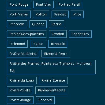
Pont-Rouge
Pont-Viau
Port-au-Persil
Port-Menier
Potton
Prévost
Price
Princeville
Québec
Racine
Rapides-des-Joachims
Rawdon
Repentigny
Richmond
Rigaud
Rimouski
Rivière Madeleine
Rivière-à-Pierre
Rivière-des-Prairies--Pointe-aux-Trembles--Montréal-
Est
Rivière-du-Loup
Rivière-Éternité
Rivière-Ouelle
Rivière-Pentecôte
Rivière-Rouge
Roberval