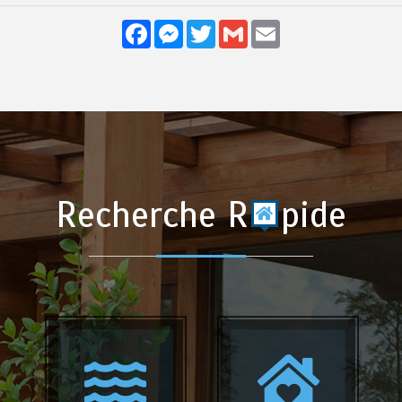
Facebook
Messenger
Twitter
Gmail
Email
Recherche R
pide