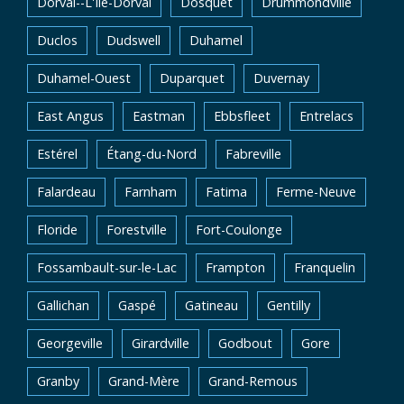
Dorval--L'Île-Dorval
Dosquet
Drummondville
Duclos
Dudswell
Duhamel
Duhamel-Ouest
Duparquet
Duvernay
East Angus
Eastman
Ebbsfleet
Entrelacs
Estérel
Étang-du-Nord
Fabreville
Falardeau
Farnham
Fatima
Ferme-Neuve
Floride
Forestville
Fort-Coulonge
Fossambault-sur-le-Lac
Frampton
Franquelin
Gallichan
Gaspé
Gatineau
Gentilly
Georgeville
Girardville
Godbout
Gore
Granby
Grand-Mère
Grand-Remous