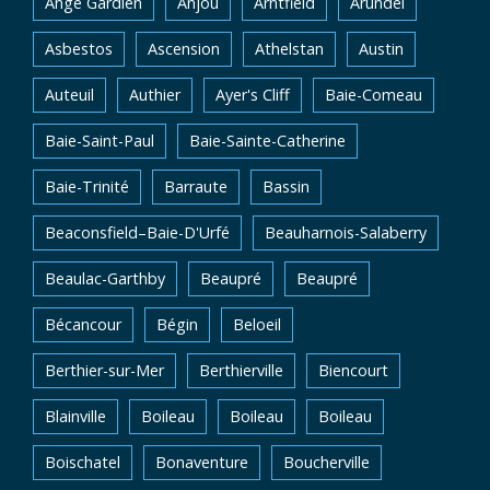
Ange Gardien
Anjou
Arntfield
Arundel
Asbestos
Ascension
Athelstan
Austin
Auteuil
Authier
Ayer's Cliff
Baie-Comeau
Baie-Saint-Paul
Baie-Sainte-Catherine
Baie-Trinité
Barraute
Bassin
Beaconsfield–Baie-D'Urfé
Beauharnois-Salaberry
Beaulac-Garthby
Beaupré
Beaupré
Bécancour
Bégin
Beloeil
Berthier-sur-Mer
Berthierville
Biencourt
Blainville
Boileau
Boileau
Boileau
Boischatel
Bonaventure
Boucherville