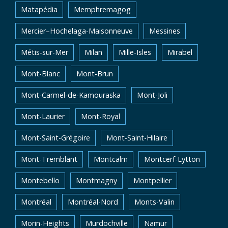
Matapédia
Memphremagog
Mercier–Hochelaga-Maisonneuve
Messines
Métis-sur-Mer
Milan
Mille-Isles
Mirabel
Mont-Blanc
Mont-Brun
Mont-Carmel-de-Kamouraska
Mont-Joli
Mont-Laurier
Mont-Royal
Mont-Saint-Grégoire
Mont-Saint-Hilaire
Mont-Tremblant
Montcalm
Montcerf-Lytton
Montebello
Montmagny
Montpellier
Montréal
Montréal-Nord
Monts-Valin
Morin-Heights
Murdochville
Namur