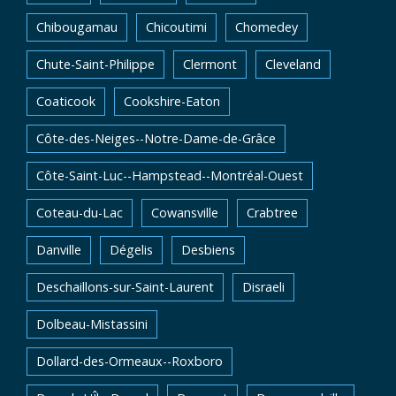
Chibougamau
Chicoutimi
Chomedey
Chute-Saint-Philippe
Clermont
Cleveland
Coaticook
Cookshire-Eaton
Côte-des-Neiges--Notre-Dame-de-Grâce
Côte-Saint-Luc--Hampstead--Montréal-Ouest
Coteau-du-Lac
Cowansville
Crabtree
Danville
Dégelis
Desbiens
Deschaillons-sur-Saint-Laurent
Disraeli
Dolbeau-Mistassini
Dollard-des-Ormeaux--Roxboro