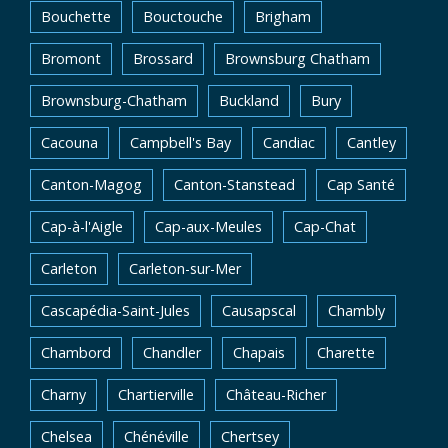
Bouchette
Bouctouche
Brigham
Bromont
Brossard
Brownsburg Chatham
Brownsburg-Chatham
Buckland
Bury
Cacouna
Campbell's Bay
Candiac
Cantley
Canton-Magog
Canton-Stanstead
Cap Santé
Cap-à-l'Aigle
Cap-aux-Meules
Cap-Chat
Carleton
Carleton-sur-Mer
Cascapédia-Saint-Jules
Causapscal
Chambly
Chambord
Chandler
Chapais
Charette
Charny
Chartierville
Château-Richer
Chelsea
Chénéville
Chertsey