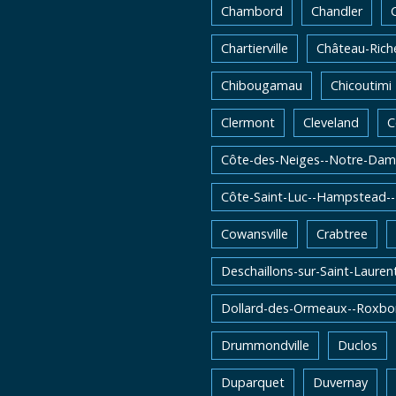
Chambord
Chandler
Chartierville
Château-Rich
Chibougamau
Chicoutimi
Clermont
Cleveland
C
Côte-des-Neiges--Notre-Dam
Côte-Saint-Luc--Hampstead-
Cowansville
Crabtree
Deschaillons-sur-Saint-Lauren
Dollard-des-Ormeaux--Roxbo
Drummondville
Duclos
Duparquet
Duvernay