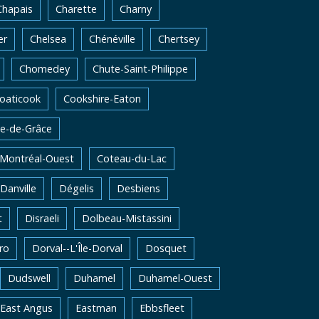
Chapais
Charette
Charny
er
Chelsea
Chénéville
Chertsey
Chomedey
Chute-Saint-Philippe
oaticook
Cookshire-Eaton
e-de-Grâce
-Montréal-Ouest
Coteau-du-Lac
Danville
Dégelis
Desbiens
t
Disraeli
Dolbeau-Mistassini
ro
Dorval--L'Île-Dorval
Dosquet
Dudswell
Duhamel
Duhamel-Ouest
East Angus
Eastman
Ebbsfleet