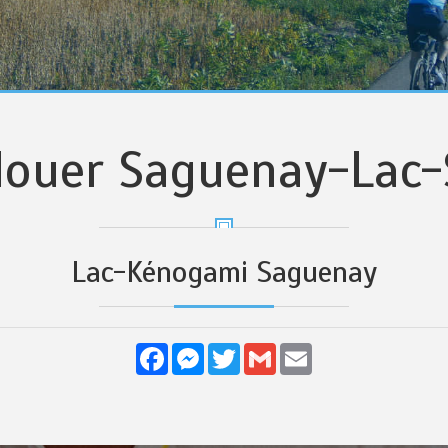
 louer Saguenay-Lac-
Lac-Kénogami Saguenay
Facebook
Messenger
Twitter
Gmail
Email