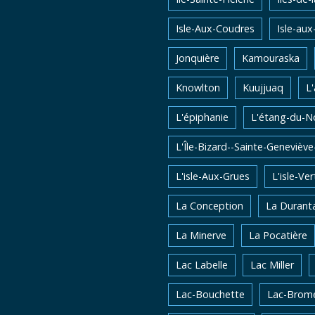
Isle-Aux-Coudres
Isle-aux
Jonquière
Kamouraska
Knowlton
Kuujjuaq
L
L'épiphanie
L'étang-du-N
L'Île-Bizard--Sainte-Genevièv
L'isle-Aux-Grues
L'isle-Ver
La Conception
La Durant
La Minerve
La Pocatière
Lac Labelle
Lac Miller
Lac-Bouchette
Lac-Brom