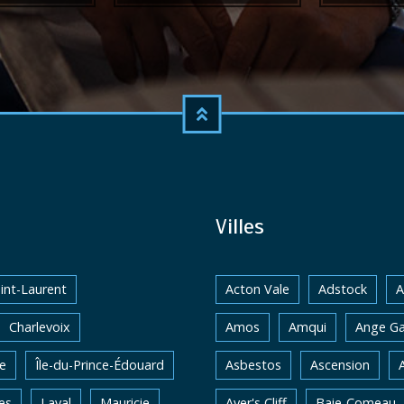
Villes
int-Laurent
Acton Vale
Adstock
A
Charlevoix
Amos
Amqui
Ange Ga
e
Île-du-Prince-Édouard
Asbestos
Ascension
es
Laval
Mauricie
Ayer's Cliff
Baie-Comeau