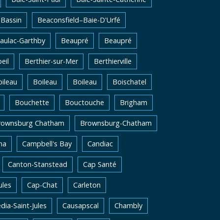
Bassin
Beaconsfield–Baie-D'Urfé
aulac-Garthby
Beaupré
Beaupré
eil
Berthier-sur-Mer
Berthierville
ileau
Boileau
Boileau
Boischatel
Bouchette
Bouctouche
Brigham
rownsburg Chatham
Brownsburg-Chatham
na
Campbell's Bay
Candiac
Canton-Stanstead
Cap Santé
ules
Cap-Chat
Carleton
dia-Saint-Jules
Causapscal
Chambly