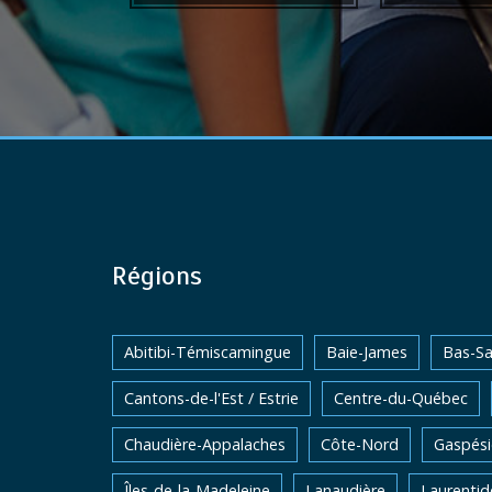
Régions
Abitibi-Témiscamingue
Baie-James
Bas-Sa
Cantons-de-l'Est / Estrie
Centre-du-Québec
Chaudière-Appalaches
Côte-Nord
Gaspési
Îles-de-la-Madeleine
Lanaudière
Laurentid