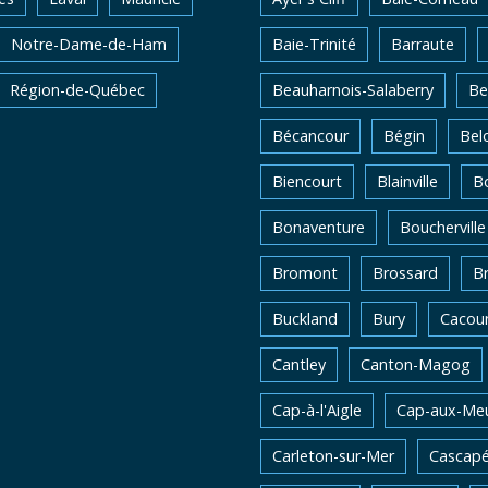
Notre-Dame-de-Ham
Baie-Trinité
Barraute
Région-de-Québec
Beauharnois-Salaberry
Be
Bécancour
Bégin
Belo
Biencourt
Blainville
Bo
Bonaventure
Boucherville
Bromont
Brossard
B
Buckland
Bury
Cacou
Cantley
Canton-Magog
Cap-à-l'Aigle
Cap-aux-Me
Carleton-sur-Mer
Cascapé