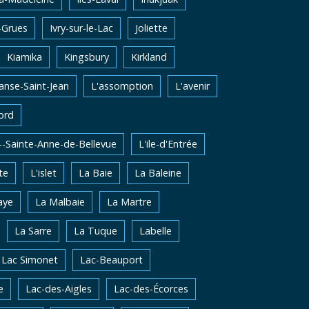
-Grues
Ivry-sur-le-Lac
Joliette
Kiamika
Kingsbury
Kirkland
'anse-Saint-Jean
L'assomption
L'avenir
ord
e--Sainte-Anne-de-Bellevue
L'ile-d'Entrée
te
L'islet
La Baie
La Baleine
aye
La Malbaie
La Martre
La Sarre
La Tuque
Labelle
Lac Simonet
Lac-Beauport
e
Lac-des-Aigles
Lac-des-Écorces