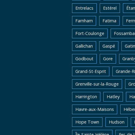
Entrelacs
Estérel
Éta
Farnham
Fatima
Fer
Fort-Coulonge
Fossambau
Gallichan
Gaspé
Gati
Godbout
Gore
Granb
Grand-St-Esprit
Grande-Ri
Grenville-sur-la-Rouge
Gro
Harrington
Hatley
Ha
Havre-aux-Maisons
Héber
Hope Town
Hudson
Île-Sainte-Hélène
Iles-de-