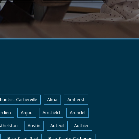
huntsic-Cartierville
Alma
Amherst
rdien
Anjou
Arntfield
Arundel
Athelstan
Austin
Auteuil
Authier
Baie-Saint-Paul
Baie-Sainte-Catherine