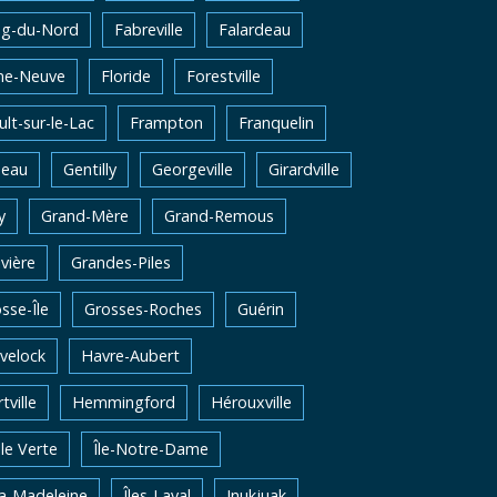
ng-du-Nord
Fabreville
Falardeau
me-Neuve
Floride
Forestville
lt-sur-le-Lac
Frampton
Franquelin
neau
Gentilly
Georgeville
Girardville
y
Grand-Mère
Grand-Remous
vière
Grandes-Piles
sse-Île
Grosses-Roches
Guérin
velock
Havre-Aubert
tville
Hemmingford
Hérouxville
Ile Verte
Île-Notre-Dame
la-Madeleine
Îles-Laval
Inukjuak