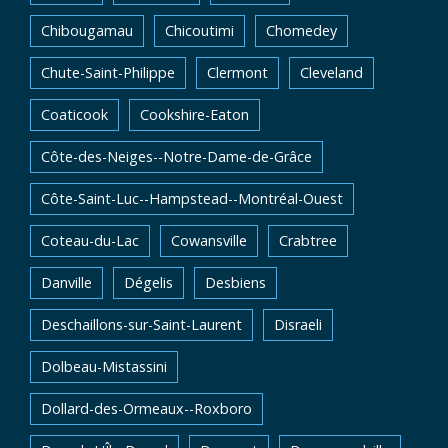
Chibougamau
Chicoutimi
Chomedey
Chute-Saint-Philippe
Clermont
Cleveland
Coaticook
Cookshire-Eaton
Côte-des-Neiges--Notre-Dame-de-Grâce
Côte-Saint-Luc--Hampstead--Montréal-Ouest
Coteau-du-Lac
Cowansville
Crabtree
Danville
Dégelis
Desbiens
Deschaillons-sur-Saint-Laurent
Disraeli
Dolbeau-Mistassini
Dollard-des-Ormeaux--Roxboro