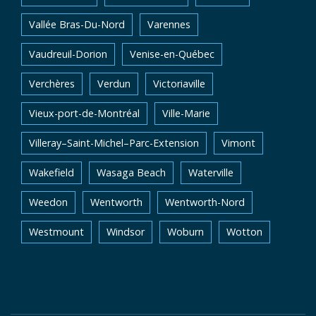
Vallée Bras-Du-Nord
Varennes
Vaudreuil-Dorion
Venise-en-Québec
Verchères
Verdun
Victoriaville
Vieux-port-de-Montréal
Ville-Marie
Villeray–Saint-Michel–Parc-Extension
Vimont
Wakefield
Wasaga Beach
Waterville
Weedon
Wentworth
Wentworth-Nord
Westmount
Windsor
Woburn
Wotton