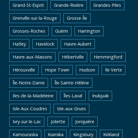
Grand-St-Esprit
Grande-Rivière
Grandes-Piles
Grenville-sur-la-Rouge
Grosse-Île
Grosses-Roches
Guérin
Harrington
Hatley
Havelock
Havre-Aubert
Havre-aux-Maisons
Hébertville
Hemmingford
Hérouxville
Hope Town
Hudson
Ile Verte
Île-Notre-Dame
Île-Sainte-Hélène
Iles-de-la-Madeleine
Îles-Laval
Inukjuak
Isle-Aux-Coudres
Isle-aux-Grues
Ivry-sur-le-Lac
Joliette
Jonquière
Kamouraska
Kiamika
Kingsbury
Kirkland