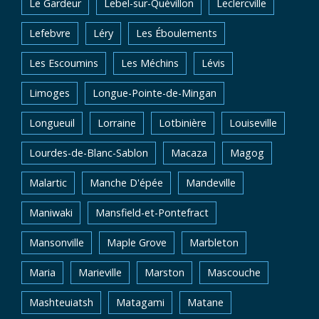
Le Gardeur
Lebel-sur-Quévillon
Leclercville
Lefebvre
Léry
Les Éboulements
Les Escoumins
Les Méchins
Lévis
Limoges
Longue-Pointe-de-Mingan
Longueuil
Lorraine
Lotbinière
Louiseville
Lourdes-de-Blanc-Sablon
Macaza
Magog
Malartic
Manche D'épée
Mandeville
Maniwaki
Mansfield-et-Pontefract
Mansonville
Maple Grove
Marbleton
Maria
Marieville
Marston
Mascouche
Mashteuiatsh
Matagami
Matane