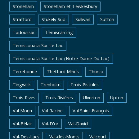
Stoneham
Stoneham-et-Tewkesbury
Stratford
Stukely-Sud
Sullivan
Sutton
Tadoussac
Témiscaming
Témiscouata-Sur-Le-Lac
Témiscouata-Sur-Le-Lac (Notre-Dame-Du-Lac)
Terrebonne
Thetford Mines
Thurso
Tingwick
Trenholm
Trois-Pistoles
Trois-Rives
Trois-Rivières
Ulverton
Upton
Val Morin
Val Racine
Val Saint-François
Val-Bélair
Val-D'or
Val-David
Val-Des-Lacs
Val-des-Monts
Valcourt