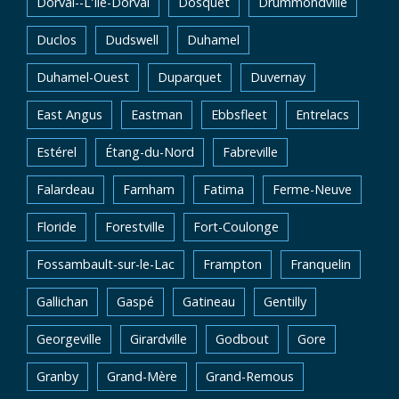
Dorval--L'Île-Dorval
Dosquet
Drummondville
Duclos
Dudswell
Duhamel
Duhamel-Ouest
Duparquet
Duvernay
East Angus
Eastman
Ebbsfleet
Entrelacs
Estérel
Étang-du-Nord
Fabreville
Falardeau
Farnham
Fatima
Ferme-Neuve
Floride
Forestville
Fort-Coulonge
Fossambault-sur-le-Lac
Frampton
Franquelin
Gallichan
Gaspé
Gatineau
Gentilly
Georgeville
Girardville
Godbout
Gore
Granby
Grand-Mère
Grand-Remous