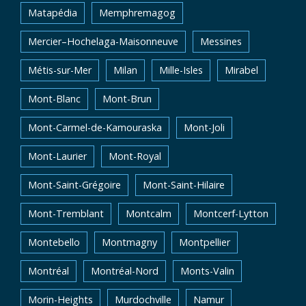
Matapédia
Memphremagog
Mercier–Hochelaga-Maisonneuve
Messines
Métis-sur-Mer
Milan
Mille-Isles
Mirabel
Mont-Blanc
Mont-Brun
Mont-Carmel-de-Kamouraska
Mont-Joli
Mont-Laurier
Mont-Royal
Mont-Saint-Grégoire
Mont-Saint-Hilaire
Mont-Tremblant
Montcalm
Montcerf-Lytton
Montebello
Montmagny
Montpellier
Montréal
Montréal-Nord
Monts-Valin
Morin-Heights
Murdochville
Namur