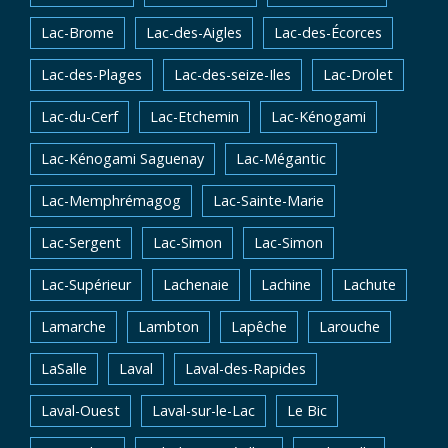
Lac-Brome
Lac-des-Aigles
Lac-des-Écorces
Lac-des-Plages
Lac-des-seize-Iles
Lac-Drolet
Lac-du-Cerf
Lac-Etchemin
Lac-Kénogami
Lac-Kénogami Saguenay
Lac-Mégantic
Lac-Memphrémagog
Lac-Sainte-Marie
Lac-Sergent
Lac-Simon
Lac-Simon
Lac-Supérieur
Lachenaie
Lachine
Lachute
Lamarche
Lambton
Lapêche
Larouche
LaSalle
Laval
Laval-des-Rapides
Laval-Ouest
Laval-sur-le-Lac
Le Bic