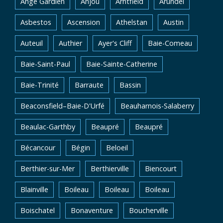
Ange Gardien
Anjou
Arntfield
Arundel
Asbestos
Ascension
Athelstan
Austin
Auteuil
Authier
Ayer's Cliff
Baie-Comeau
Baie-Saint-Paul
Baie-Sainte-Catherine
Baie-Trinité
Barraute
Bassin
Beaconsfield–Baie-D'Urfé
Beauharnois-Salaberry
Beaulac-Garthby
Beaupré
Beaupré
Bécancour
Bégin
Beloeil
Berthier-sur-Mer
Berthierville
Biencourt
Blainville
Boileau
Boileau
Boileau
Boischatel
Bonaventure
Boucherville