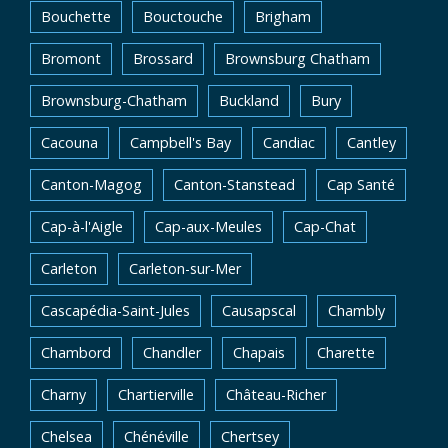
Bouchette
Bouctouche
Brigham
Bromont
Brossard
Brownsburg Chatham
Brownsburg-Chatham
Buckland
Bury
Cacouna
Campbell's Bay
Candiac
Cantley
Canton-Magog
Canton-Stanstead
Cap Santé
Cap-à-l'Aigle
Cap-aux-Meules
Cap-Chat
Carleton
Carleton-sur-Mer
Cascapédia-Saint-Jules
Causapscal
Chambly
Chambord
Chandler
Chapais
Charette
Charny
Chartierville
Château-Richer
Chelsea
Chénéville
Chertsey