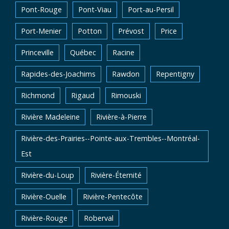
Pont-Rouge
Pont-Viau
Port-au-Persil
Port-Menier
Potton
Prévost
Price
Princeville
Québec
Racine
Rapides-des-Joachims
Rawdon
Repentigny
Richmond
Rigaud
Rimouski
Rivière Madeleine
Rivière-à-Pierre
Rivière-des-Prairies--Pointe-aux-Trembles--Montréal-
Est
Rivière-du-Loup
Rivière-Éternité
Rivière-Ouelle
Rivière-Pentecôte
Rivière-Rouge
Roberval