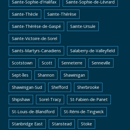
Sainte-Sophie-d'Halifax
Sainte-Sophie-de-Lévrard
Sainte-Thècle
Sainte-Thérèse
Sainte-Thérèse-de-Gaspé
Sainte-Ursule
Sainte-Victoire-de-Sorel
Saints-Martyrs-Canadiens
Salaberry-de-Valleyfield
Scotstown
Scott
Senneterre
Senneville
Sept-îles
Shannon
Shawinigan
Shawinigan-Sud
Shefford
Sherbrooke
Shipshaw
Sorel-Tracy
St-Fabien-de-Panet
St-Louis-de-Blandford
St-Rémi-de-Tingwick
Stanbridge East
Stanstead
Stoke