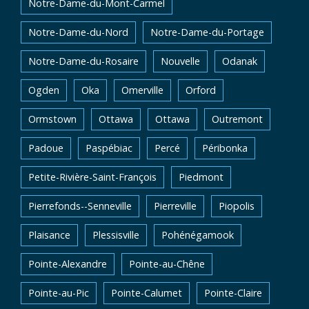
Notre-Dame-du-Mont-Carmel
Notre-Dame-du-Nord
Notre-Dame-du-Portage
Notre-Dame-du-Rosaire
Nouvelle
Odanak
Ogden
Oka
Omerville
Orford
Ormstown
Ottawa
Ottawa
Outremont
Padoue
Paspébiac
Percé
Péribonka
Petite-Rivière-Saint-François
Piedmont
Pierrefonds--Senneville
Pierreville
Piopolis
Plaisance
Plessisville
Pohénégamook
Pointe-Alexandre
Pointe-au-Chêne
Pointe-au-Pic
Pointe-Calumet
Pointe-Claire