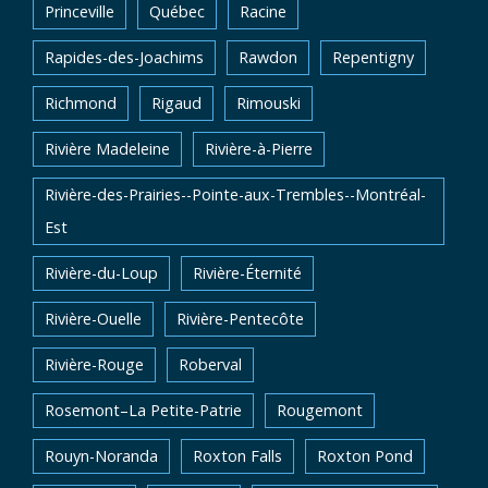
Princeville
Québec
Racine
Rapides-des-Joachims
Rawdon
Repentigny
Richmond
Rigaud
Rimouski
Rivière Madeleine
Rivière-à-Pierre
Rivière-des-Prairies--Pointe-aux-Trembles--Montréal-
Est
Rivière-du-Loup
Rivière-Éternité
Rivière-Ouelle
Rivière-Pentecôte
Rivière-Rouge
Roberval
Rosemont–La Petite-Patrie
Rougemont
Rouyn-Noranda
Roxton Falls
Roxton Pond