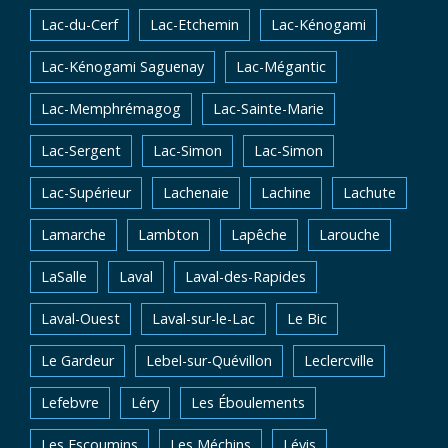
Lac-du-Cerf
Lac-Etchemin
Lac-Kénogami
Lac-Kénogami Saguenay
Lac-Mégantic
Lac-Memphrémagog
Lac-Sainte-Marie
Lac-Sergent
Lac-Simon
Lac-Simon
Lac-Supérieur
Lachenaie
Lachine
Lachute
Lamarche
Lambton
Lapêche
Larouche
LaSalle
Laval
Laval-des-Rapides
Laval-Ouest
Laval-sur-le-Lac
Le Bic
Le Gardeur
Lebel-sur-Quévillon
Leclercville
Lefebvre
Léry
Les Éboulements
Les Escoumins
Les Méchins
Lévis