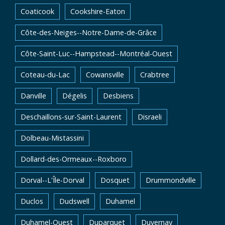
Coaticook
Cookshire-Eaton
Côte-des-Neiges--Notre-Dame-de-Grâce
Côte-Saint-Luc--Hampstead--Montréal-Ouest
Coteau-du-Lac
Cowansville
Crabtree
Danville
Dégelis
Desbiens
Deschaillons-sur-Saint-Laurent
Disraeli
Dolbeau-Mistassini
Dollard-des-Ormeaux--Roxboro
Dorval--L'Île-Dorval
Dosquet
Drummondville
Duclos
Dudswell
Duhamel
Duhamel-Ouest
Duparquet
Duvernay