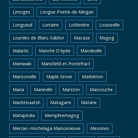
Limoges
Longue-Pointe-de-Mingan
Longueuil
Lorraine
Lotbinière
Louiseville
Lourdes-de-Blanc-Sablon
Macaza
Magog
Malartic
Manche D'épée
Mandeville
Maniwaki
Mansfield-et-Pontefract
Mansonville
Maple Grove
Marbleton
Maria
Marieville
Marston
Mascouche
Mashteuiatsh
Matagami
Matane
Matapédia
Memphremagog
Mercier–Hochelaga-Maisonneuve
Messines