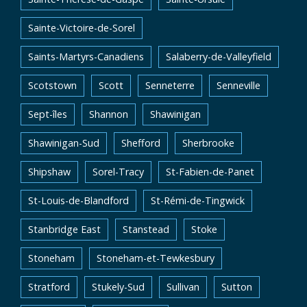
Sainte-Victoire-de-Sorel
Saints-Martyrs-Canadiens
Salaberry-de-Valleyfield
Scotstown
Scott
Senneterre
Senneville
Sept-îles
Shannon
Shawinigan
Shawinigan-Sud
Shefford
Sherbrooke
Shipshaw
Sorel-Tracy
St-Fabien-de-Panet
St-Louis-de-Blandford
St-Rémi-de-Tingwick
Stanbridge East
Stanstead
Stoke
Stoneham
Stoneham-et-Tewkesbury
Stratford
Stukely-Sud
Sullivan
Sutton