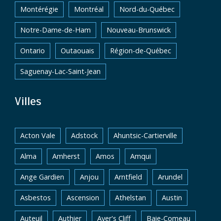
Montérégie
Montréal
Nord-du-Québec
Notre-Dame-de-Ham
Nouveau-Brunswick
Ontario
Outaouais
Région-de-Québec
Saguenay-Lac-Saint-Jean
Villes
Acton Vale
Adstock
Ahuntsic-Cartierville
Alma
Amherst
Amos
Amqui
Ange Gardien
Anjou
Arntfield
Arundel
Asbestos
Ascension
Athelstan
Austin
Auteuil
Authier
Ayer's Cliff
Baie-Comeau