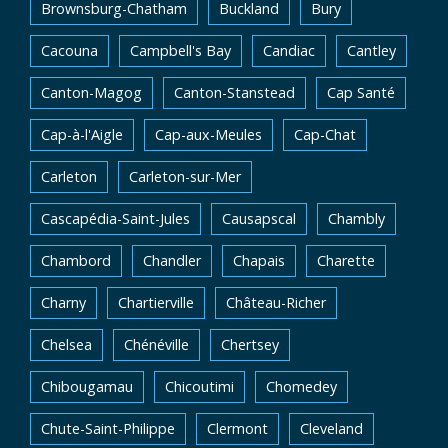
Brownsburg-Chatham
Buckland
Bury
Cacouna
Campbell's Bay
Candiac
Cantley
Canton-Magog
Canton-Stanstead
Cap Santé
Cap-à-l'Aigle
Cap-aux-Meules
Cap-Chat
Carleton
Carleton-sur-Mer
Cascapédia-Saint-Jules
Causapscal
Chambly
Chambord
Chandler
Chapais
Charette
Charny
Chartierville
Château-Richer
Chelsea
Chénéville
Chertsey
Chibougamau
Chicoutimi
Chomedey
Chute-Saint-Philippe
Clermont
Cleveland