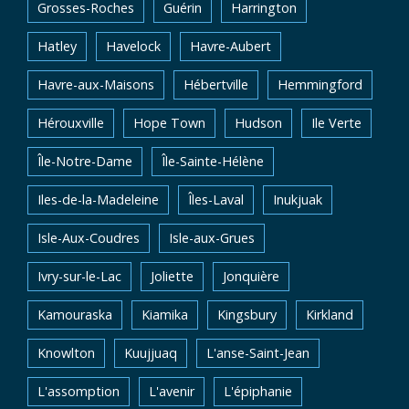
Grosses-Roches
Guérin
Harrington
Hatley
Havelock
Havre-Aubert
Havre-aux-Maisons
Hébertville
Hemmingford
Hérouxville
Hope Town
Hudson
Ile Verte
Île-Notre-Dame
Île-Sainte-Hélène
Iles-de-la-Madeleine
Îles-Laval
Inukjuak
Isle-Aux-Coudres
Isle-aux-Grues
Ivry-sur-le-Lac
Joliette
Jonquière
Kamouraska
Kiamika
Kingsbury
Kirkland
Knowlton
Kuujjuaq
L'anse-Saint-Jean
L'assomption
L'avenir
L'épiphanie