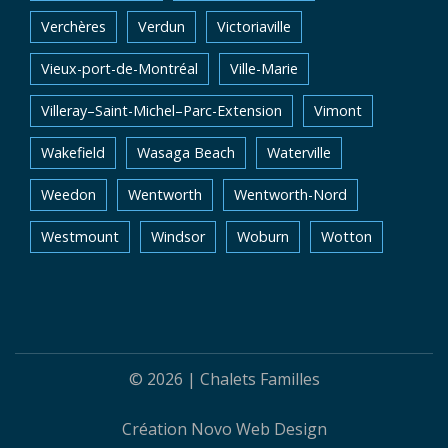
Verchères
Verdun
Victoriaville
Vieux-port-de-Montréal
Ville-Marie
Villeray–Saint-Michel–Parc-Extension
Vimont
Wakefield
Wasaga Beach
Waterville
Weedon
Wentworth
Wentworth-Nord
Westmount
Windsor
Woburn
Wotton
© 2026 |
Chalets Familles
Création
Novo Web Design