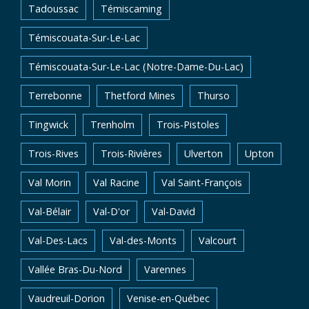
Tadoussac
Témiscaming
Témiscouata-Sur-Le-Lac
Témiscouata-Sur-Le-Lac (Notre-Dame-Du-Lac)
Terrebonne
Thetford Mines
Thurso
Tingwick
Trenholm
Trois-Pistoles
Trois-Rives
Trois-Rivières
Ulverton
Upton
Val Morin
Val Racine
Val Saint-François
Val-Bélair
Val-D'or
Val-David
Val-Des-Lacs
Val-des-Monts
Valcourt
Vallée Bras-Du-Nord
Varennes
Vaudreuil-Dorion
Venise-en-Québec