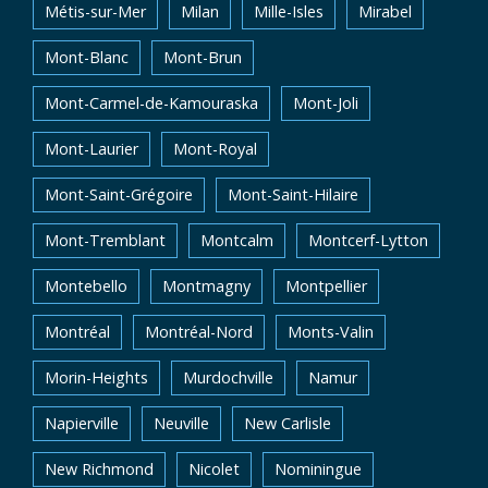
Métis-sur-Mer
Milan
Mille-Isles
Mirabel
Mont-Blanc
Mont-Brun
Mont-Carmel-de-Kamouraska
Mont-Joli
Mont-Laurier
Mont-Royal
Mont-Saint-Grégoire
Mont-Saint-Hilaire
Mont-Tremblant
Montcalm
Montcerf-Lytton
Montebello
Montmagny
Montpellier
Montréal
Montréal-Nord
Monts-Valin
Morin-Heights
Murdochville
Namur
Napierville
Neuville
New Carlisle
New Richmond
Nicolet
Nominingue