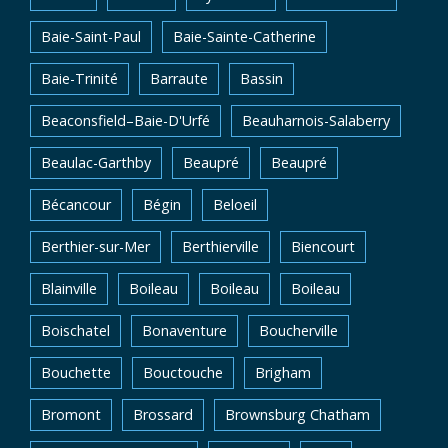
Baie-Saint-Paul
Baie-Sainte-Catherine
Baie-Trinité
Barraute
Bassin
Beaconsfield–Baie-D'Urfé
Beauharnois-Salaberry
Beaulac-Garthby
Beaupré
Beaupré
Bécancour
Bégin
Beloeil
Berthier-sur-Mer
Berthierville
Biencourt
Blainville
Boileau
Boileau
Boileau
Boischatel
Bonaventure
Boucherville
Bouchette
Bouctouche
Brigham
Bromont
Brossard
Brownsburg Chatham