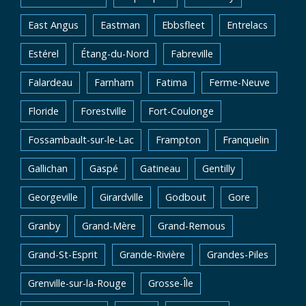
East Angus
Eastman
Ebbsfleet
Entrelacs
Estérel
Étang-du-Nord
Fabreville
Falardeau
Farnham
Fatima
Ferme-Neuve
Floride
Forestville
Fort-Coulonge
Fossambault-sur-le-Lac
Frampton
Franquelin
Gallichan
Gaspé
Gatineau
Gentilly
Georgeville
Girardville
Godbout
Gore
Granby
Grand-Mère
Grand-Remous
Grand-St-Esprit
Grande-Rivière
Grandes-Piles
Grenville-sur-la-Rouge
Grosse-Île