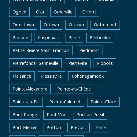
Ogden
Oka
Omerville
Orford
Ormstown
Ottawa
Ottawa
Outremont
Padoue
Paspébiac
Percé
Péribonka
Petite-Rivière-Saint-François
Piedmont
Pierrefonds--Senneville
Pierreville
Piopolis
Plaisance
Plessisville
Pohénégamook
Pointe-Alexandre
Pointe-au-Chêne
Pointe-au-Pic
Pointe-Calumet
Pointe-Claire
Pont-Rouge
Pont-Viau
Port-au-Persil
Port-Menier
Potton
Prévost
Price