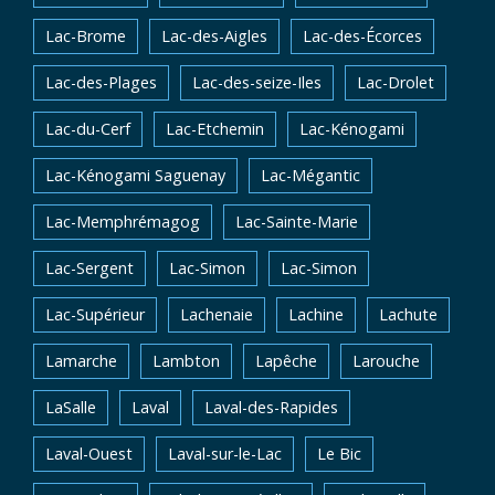
Lac-Brome
Lac-des-Aigles
Lac-des-Écorces
Lac-des-Plages
Lac-des-seize-Iles
Lac-Drolet
Lac-du-Cerf
Lac-Etchemin
Lac-Kénogami
Lac-Kénogami Saguenay
Lac-Mégantic
Lac-Memphrémagog
Lac-Sainte-Marie
Lac-Sergent
Lac-Simon
Lac-Simon
Lac-Supérieur
Lachenaie
Lachine
Lachute
Lamarche
Lambton
Lapêche
Larouche
LaSalle
Laval
Laval-des-Rapides
Laval-Ouest
Laval-sur-le-Lac
Le Bic