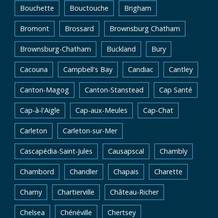
Bouchette
Bouctouche
Brigham
Bromont
Brossard
Brownsburg Chatham
Brownsburg-Chatham
Buckland
Bury
Cacouna
Campbell's Bay
Candiac
Cantley
Canton-Magog
Canton-Stanstead
Cap Santé
Cap-à-l'Aigle
Cap-aux-Meules
Cap-Chat
Carleton
Carleton-sur-Mer
Cascapédia-Saint-Jules
Causapscal
Chambly
Chambord
Chandler
Chapais
Charette
Charny
Chartierville
Château-Richer
Chelsea
Chénéville
Chertsey