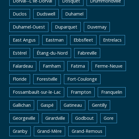
Dorval--L'Île-Dorval
Dosquet
Drummondville
Duclos
Dudswell
Duhamel
Duhamel-Ouest
Duparquet
Duvernay
East Angus
Eastman
Ebbsfleet
Entrelacs
Estérel
Étang-du-Nord
Fabreville
Falardeau
Farnham
Fatima
Ferme-Neuve
Floride
Forestville
Fort-Coulonge
Fossambault-sur-le-Lac
Frampton
Franquelin
Gallichan
Gaspé
Gatineau
Gentilly
Georgeville
Girardville
Godbout
Gore
Granby
Grand-Mère
Grand-Remous