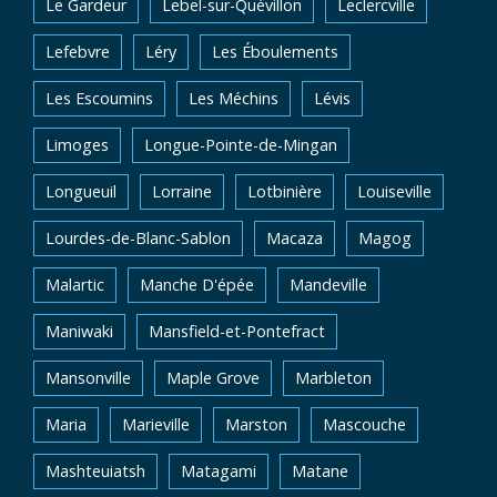
Le Gardeur
Lebel-sur-Quévillon
Leclercville
Lefebvre
Léry
Les Éboulements
Les Escoumins
Les Méchins
Lévis
Limoges
Longue-Pointe-de-Mingan
Longueuil
Lorraine
Lotbinière
Louiseville
Lourdes-de-Blanc-Sablon
Macaza
Magog
Malartic
Manche D'épée
Mandeville
Maniwaki
Mansfield-et-Pontefract
Mansonville
Maple Grove
Marbleton
Maria
Marieville
Marston
Mascouche
Mashteuiatsh
Matagami
Matane