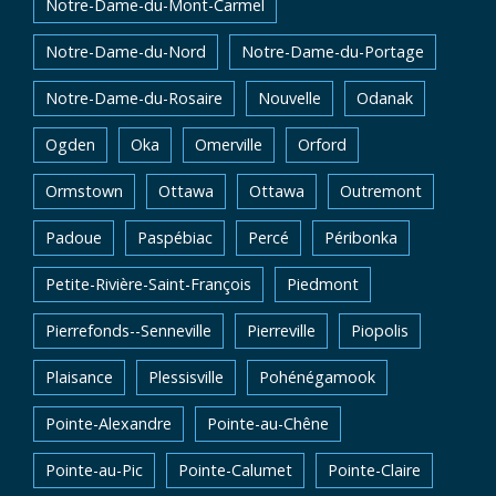
Notre-Dame-du-Mont-Carmel
Notre-Dame-du-Nord
Notre-Dame-du-Portage
Notre-Dame-du-Rosaire
Nouvelle
Odanak
Ogden
Oka
Omerville
Orford
Ormstown
Ottawa
Ottawa
Outremont
Padoue
Paspébiac
Percé
Péribonka
Petite-Rivière-Saint-François
Piedmont
Pierrefonds--Senneville
Pierreville
Piopolis
Plaisance
Plessisville
Pohénégamook
Pointe-Alexandre
Pointe-au-Chêne
Pointe-au-Pic
Pointe-Calumet
Pointe-Claire