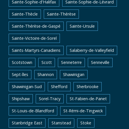
Sainte-Sophie-d'Halifax
Sainte-Sophie-de-Lévrard
Sainte-Thècle
Sainte-Thérèse
Sainte-Thérèse-de-Gaspé
Sainte-Ursule
Sainte-Victoire-de-Sorel
Saints-Martyrs-Canadiens
Salaberry-de-Valleyfield
Scotstown
Scott
Senneterre
Senneville
Sept-îles
Shannon
Shawinigan
Shawinigan-Sud
Shefford
Sherbrooke
Shipshaw
Sorel-Tracy
St-Fabien-de-Panet
St-Louis-de-Blandford
St-Rémi-de-Tingwick
Stanbridge East
Stanstead
Stoke