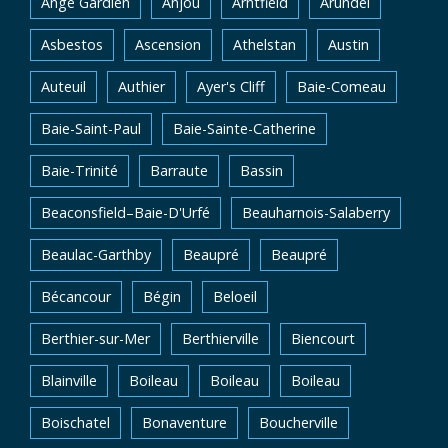
Ange Gardien
Anjou
Arntfield
Arundel
Asbestos
Ascension
Athelstan
Austin
Auteuil
Authier
Ayer's Cliff
Baie-Comeau
Baie-Saint-Paul
Baie-Sainte-Catherine
Baie-Trinité
Barraute
Bassin
Beaconsfield–Baie-D'Urfé
Beauharnois-Salaberry
Beaulac-Garthby
Beaupré
Beaupré
Bécancour
Bégin
Beloeil
Berthier-sur-Mer
Berthierville
Biencourt
Blainville
Boileau
Boileau
Boileau
Boischatel
Bonaventure
Boucherville