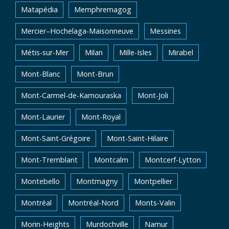
Matapédia
Memphremagog
Mercier–Hochelaga-Maisonneuve
Messines
Métis-sur-Mer
Milan
Mille-Isles
Mirabel
Mont-Blanc
Mont-Brun
Mont-Carmel-de-Kamouraska
Mont-Joli
Mont-Laurier
Mont-Royal
Mont-Saint-Grégoire
Mont-Saint-Hilaire
Mont-Tremblant
Montcalm
Montcerf-Lytton
Montebello
Montmagny
Montpellier
Montréal
Montréal-Nord
Monts-Valin
Morin-Heights
Murdochville
Namur