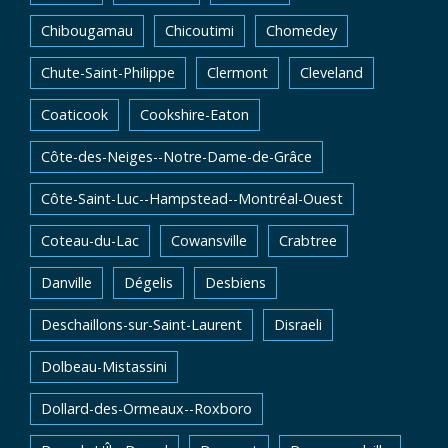
Chibougamau
Chicoutimi
Chomedey
Chute-Saint-Philippe
Clermont
Cleveland
Coaticook
Cookshire-Eaton
Côte-des-Neiges--Notre-Dame-de-Grâce
Côte-Saint-Luc--Hampstead--Montréal-Ouest
Coteau-du-Lac
Cowansville
Crabtree
Danville
Dégelis
Desbiens
Deschaillons-sur-Saint-Laurent
Disraeli
Dolbeau-Mistassini
Dollard-des-Ormeaux--Roxboro