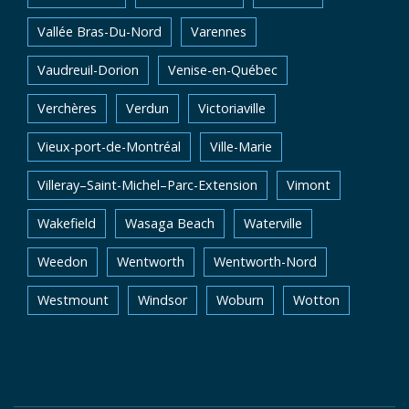
Vallée Bras-Du-Nord
Varennes
Vaudreuil-Dorion
Venise-en-Québec
Verchères
Verdun
Victoriaville
Vieux-port-de-Montréal
Ville-Marie
Villeray–Saint-Michel–Parc-Extension
Vimont
Wakefield
Wasaga Beach
Waterville
Weedon
Wentworth
Wentworth-Nord
Westmount
Windsor
Woburn
Wotton