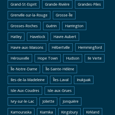
Grand-St-Esprit
Grande-Rivière
Grandes-Piles
Grenville-sur-la-Rouge
Grosse-Île
Grosses-Roches
Guérin
Harrington
Hatley
Havelock
Havre-Aubert
Havre-aux-Maisons
Hébertville
Hemmingford
Hérouxville
Hope Town
Hudson
Ile Verte
Île-Notre-Dame
Île-Sainte-Hélène
Iles-de-la-Madeleine
Îles-Laval
Inukjuak
Isle-Aux-Coudres
Isle-aux-Grues
Ivry-sur-le-Lac
Joliette
Jonquière
Kamouraska
Kiamika
Kingsbury
Kirkland