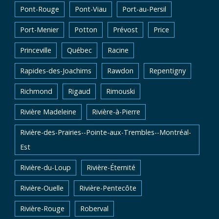
Pont-Rouge
Pont-Viau
Port-au-Persil
Port-Menier
Potton
Prévost
Price
Princeville
Québec
Racine
Rapides-des-Joachims
Rawdon
Repentigny
Richmond
Rigaud
Rimouski
Rivière Madeleine
Rivière-à-Pierre
Rivière-des-Prairies--Pointe-aux-Trembles--Montréal-
Est
Rivière-du-Loup
Rivière-Éternité
Rivière-Ouelle
Rivière-Pentecôte
Rivière-Rouge
Roberval