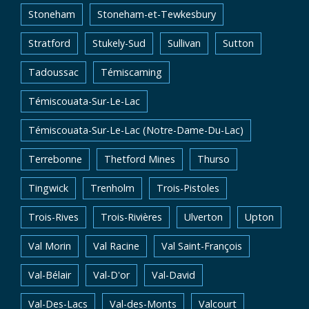
Stoneham
Stoneham-et-Tewkesbury
Stratford
Stukely-Sud
Sullivan
Sutton
Tadoussac
Témiscaming
Témiscouata-Sur-Le-Lac
Témiscouata-Sur-Le-Lac (Notre-Dame-Du-Lac)
Terrebonne
Thetford Mines
Thurso
Tingwick
Trenholm
Trois-Pistoles
Trois-Rives
Trois-Rivières
Ulverton
Upton
Val Morin
Val Racine
Val Saint-François
Val-Bélair
Val-D'or
Val-David
Val-Des-Lacs
Val-des-Monts
Valcourt