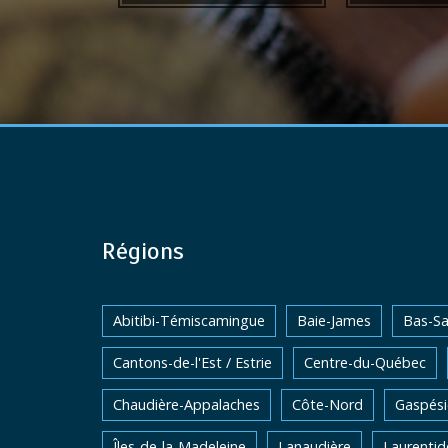
Régions
Abitibi-Témiscamingue
Baie-James
Bas-Sa
Cantons-de-l'Est / Estrie
Centre-du-Québec
Chaudière-Appalaches
Côte-Nord
Gaspési
Îles-de-la-Madeleine
Lanaudière
Laurentid