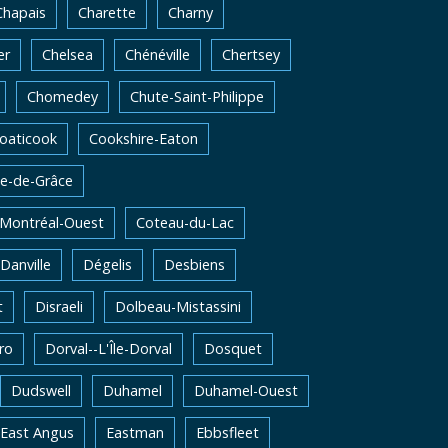
Chapais
Charette
Charny
er
Chelsea
Chénéville
Chertsey
Chomedey
Chute-Saint-Philippe
oaticook
Cookshire-Eaton
e-de-Grâce
-Montréal-Ouest
Coteau-du-Lac
Danville
Dégelis
Desbiens
t
Disraeli
Dolbeau-Mistassini
ro
Dorval--L'Île-Dorval
Dosquet
Dudswell
Duhamel
Duhamel-Ouest
East Angus
Eastman
Ebbsfleet