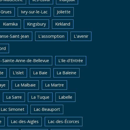
-Grues
Ivry-sur-le-Lac
Joliette
Kiamika
Kingsbury
Kirkland
'anse-Saint-Jean
L'assomption
L'avenir
ord
e--Sainte-Anne-de-Bellevue
L'ile-d'Entrée
te
L'islet
La Baie
La Baleine
aye
La Malbaie
La Martre
La Sarre
La Tuque
Labelle
Lac Simonet
Lac-Beauport
e
Lac-des-Aigles
Lac-des-Écorces