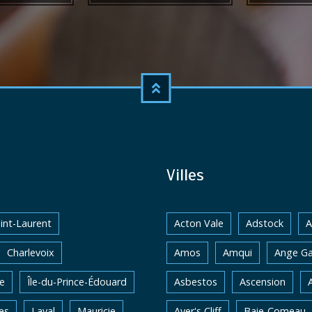
Villes
int-Laurent
Acton Vale
Adstock
A
Charlevoix
Amos
Amqui
Ange Ga
e
Île-du-Prince-Édouard
Asbestos
Ascension
es
Laval
Mauricie
Ayer's Cliff
Baie-Comeau