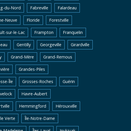
ng-du-Nord
Fabreville
Falardeau
me-Neuve
Floride
Forestville
lt-sur-le-Lac
Frampton
Franquelin
neau
Gentilly
Georgeville
Girardville
y
Grand-Mère
Grand-Remous
vière
Grandes-Piles
sse-Île
Grosses-Roches
Guérin
velock
Havre-Aubert
tville
Hemmingford
Hérouxville
Ile Verte
Île-Notre-Dame
la-Madeleine
Îles-Laval
Inukjuak