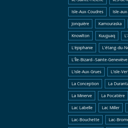
Isle-Aux-Coudres
Isle-aux
Jonquière
Kamouraska
Knowlton
Kuujjuaq
L
L'épiphanie
L'étang-du-N
L'Île-Bizard--Sainte-Genevièv
L'isle-Aux-Grues
L'isle-Ver
La Conception
La Durant
La Minerve
La Pocatière
Lac Labelle
Lac Miller
Lac-Bouchette
Lac-Brom