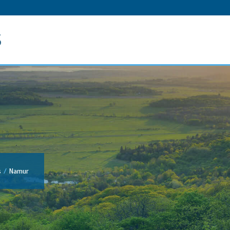
s
s
Namur