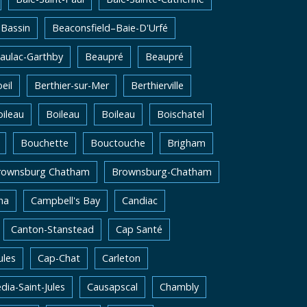
Bassin
Beaconsfield–Baie-D'Urfé
aulac-Garthby
Beaupré
Beaupré
eil
Berthier-sur-Mer
Berthierville
ileau
Boileau
Boileau
Boischatel
Bouchette
Bouctouche
Brigham
rownsburg Chatham
Brownsburg-Chatham
na
Campbell's Bay
Candiac
Canton-Stanstead
Cap Santé
ules
Cap-Chat
Carleton
dia-Saint-Jules
Causapscal
Chambly