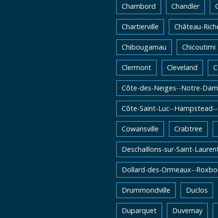
Chambord
Chandler
Chartierville
Château-Rich
Chibougamau
Chicoutimi
Clermont
Cleveland
C
Côte-des-Neiges--Notre-Dam
Côte-Saint-Luc--Hampstead-
Cowansville
Crabtree
Deschaillons-sur-Saint-Lauren
Dollard-des-Ormeaux--Roxbo
Drummondville
Duclos
Duparquet
Duvernay