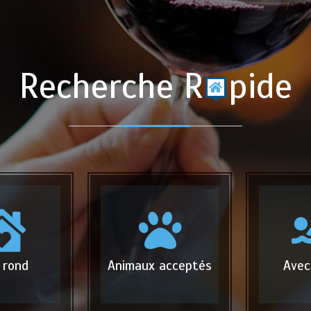
Recherche R
pide
 rond
Animaux acceptés
Avec