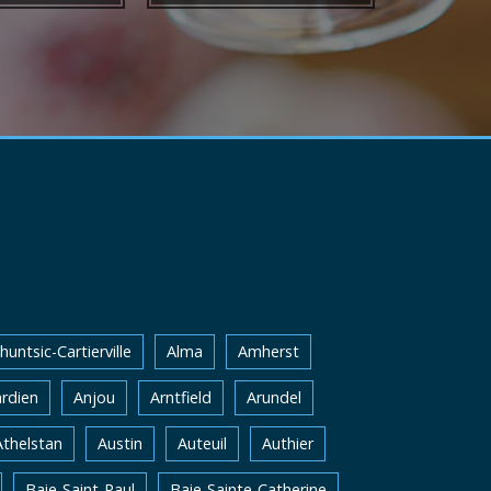
huntsic-Cartierville
Alma
Amherst
rdien
Anjou
Arntfield
Arundel
Athelstan
Austin
Auteuil
Authier
Baie-Saint-Paul
Baie-Sainte-Catherine