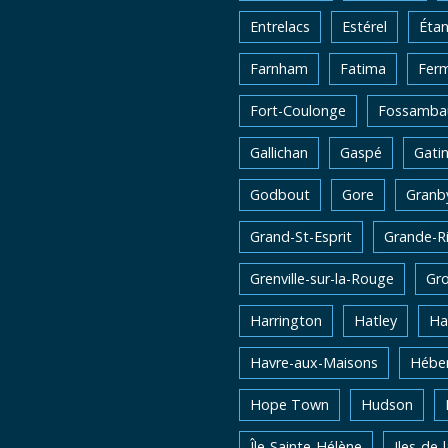
Entrelacs
Estérel
Éta
Farnham
Fatima
Fer
Fort-Coulonge
Fossambau
Gallichan
Gaspé
Gati
Godbout
Gore
Granb
Grand-St-Esprit
Grande-Ri
Grenville-sur-la-Rouge
Gro
Harrington
Hatley
Ha
Havre-aux-Maisons
Héber
Hope Town
Hudson
Île-Sainte-Hélène
Iles-de-