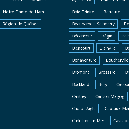
Notre-Dame-de-Ham
Baie-Trinité
Barraute
Région-de-Québec
Beauharnois-Salaberry
Be
Bécancour
Bégin
Belo
Biencourt
Blainville
Bo
Bonaventure
Boucherville
Bromont
Brossard
B
Buckland
Bury
Cacou
Cantley
Canton-Magog
Cap-à-l'Aigle
Cap-aux-Me
Carleton-sur-Mer
Cascapé