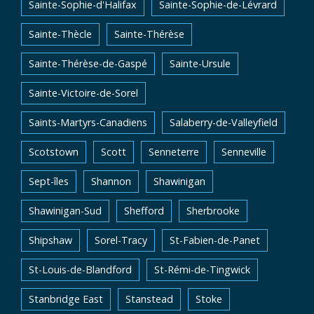
Sainte-Sophie-d'Halifax
Sainte-Sophie-de-Lévrard
Sainte-Thècle
Sainte-Thérèse
Sainte-Thérèse-de-Gaspé
Sainte-Ursule
Sainte-Victoire-de-Sorel
Saints-Martyrs-Canadiens
Salaberry-de-Valleyfield
Scotstown
Scott
Senneterre
Senneville
Sept-îles
Shannon
Shawinigan
Shawinigan-Sud
Shefford
Sherbrooke
Shipshaw
Sorel-Tracy
St-Fabien-de-Panet
St-Louis-de-Blandford
St-Rémi-de-Tingwick
Stanbridge East
Stanstead
Stoke