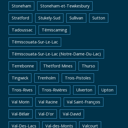
Stoneham
Stoneham-et-Tewkesbury
Stratford
Stukely-Sud
Sullivan
Sutton
Tadoussac
Témiscaming
Témiscouata-Sur-Le-Lac
Témiscouata-Sur-Le-Lac (Notre-Dame-Du-Lac)
Terrebonne
Thetford Mines
Thurso
Tingwick
Trenholm
Trois-Pistoles
Trois-Rives
Trois-Rivières
Ulverton
Upton
Val Morin
Val Racine
Val Saint-François
Val-Bélair
Val-D'or
Val-David
Val-Des-Lacs
Val-des-Monts
Valcourt