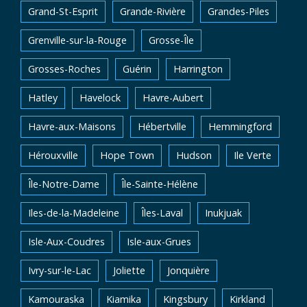
Grand-St-Esprit
Grande-Rivière
Grandes-Piles
Grenville-sur-la-Rouge
Grosse-Île
Grosses-Roches
Guérin
Harrington
Hatley
Havelock
Havre-Aubert
Havre-aux-Maisons
Hébertville
Hemmingford
Hérouxville
Hope Town
Hudson
Ile Verte
Île-Notre-Dame
Île-Sainte-Hélène
Iles-de-la-Madeleine
Îles-Laval
Inukjuak
Isle-Aux-Coudres
Isle-aux-Grues
Ivry-sur-le-Lac
Joliette
Jonquière
Kamouraska
Kiamika
Kingsbury
Kirkland