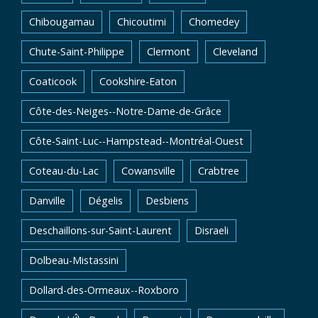
Chibougamau
Chicoutimi
Chomedey
Chute-Saint-Philippe
Clermont
Cleveland
Coaticook
Cookshire-Eaton
Côte-des-Neiges--Notre-Dame-de-Grâce
Côte-Saint-Luc--Hampstead--Montréal-Ouest
Coteau-du-Lac
Cowansville
Crabtree
Danville
Dégelis
Desbiens
Deschaillons-sur-Saint-Laurent
Disraeli
Dolbeau-Mistassini
Dollard-des-Ormeaux--Roxboro