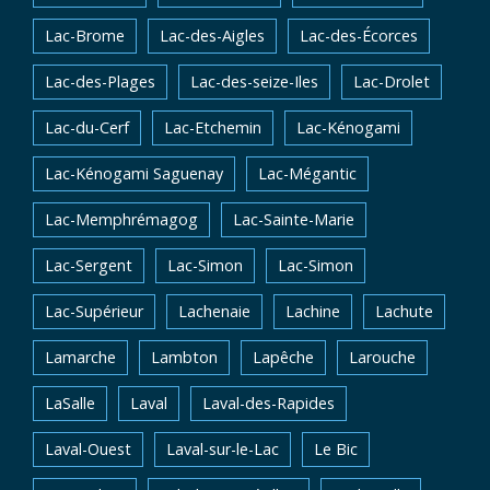
Lac-Brome
Lac-des-Aigles
Lac-des-Écorces
Lac-des-Plages
Lac-des-seize-Iles
Lac-Drolet
Lac-du-Cerf
Lac-Etchemin
Lac-Kénogami
Lac-Kénogami Saguenay
Lac-Mégantic
Lac-Memphrémagog
Lac-Sainte-Marie
Lac-Sergent
Lac-Simon
Lac-Simon
Lac-Supérieur
Lachenaie
Lachine
Lachute
Lamarche
Lambton
Lapêche
Larouche
LaSalle
Laval
Laval-des-Rapides
Laval-Ouest
Laval-sur-le-Lac
Le Bic