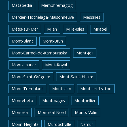
Matapédia
Memphremagog
Mercier–Hochelaga-Maisonneuve
Messines
Métis-sur-Mer
Milan
Mille-Isles
Mirabel
Mont-Blanc
Mont-Brun
Mont-Carmel-de-Kamouraska
Mont-Joli
Mont-Laurier
Mont-Royal
Mont-Saint-Grégoire
Mont-Saint-Hilaire
Mont-Tremblant
Montcalm
Montcerf-Lytton
Montebello
Montmagny
Montpellier
Montréal
Montréal-Nord
Monts-Valin
Morin-Heights
Murdochville
Namur