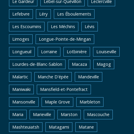
Le Gardeur
Lebel-sur-Quévillon
Leclercville
Lefebvre
Léry
Les Éboulements
Les Escoumins
Les Méchins
Lévis
Limoges
Longue-Pointe-de-Mingan
Longueuil
Lorraine
Lotbinière
Louiseville
Lourdes-de-Blanc-Sablon
Macaza
Magog
Malartic
Manche D'épée
Mandeville
Maniwaki
Mansfield-et-Pontefract
Mansonville
Maple Grove
Marbleton
Maria
Marieville
Marston
Mascouche
Mashteuiatsh
Matagami
Matane