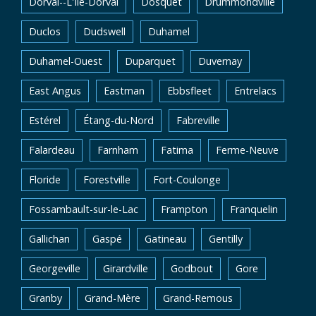
Dorval--L'Île-Dorval
Dosquet
Drummondville
Duclos
Dudswell
Duhamel
Duhamel-Ouest
Duparquet
Duvernay
East Angus
Eastman
Ebbsfleet
Entrelacs
Estérel
Étang-du-Nord
Fabreville
Falardeau
Farnham
Fatima
Ferme-Neuve
Floride
Forestville
Fort-Coulonge
Fossambault-sur-le-Lac
Frampton
Franquelin
Gallichan
Gaspé
Gatineau
Gentilly
Georgeville
Girardville
Godbout
Gore
Granby
Grand-Mère
Grand-Remous