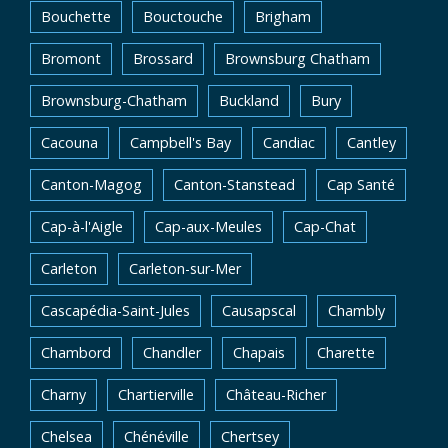
Bouchette
Bouctouche
Brigham
Bromont
Brossard
Brownsburg Chatham
Brownsburg-Chatham
Buckland
Bury
Cacouna
Campbell's Bay
Candiac
Cantley
Canton-Magog
Canton-Stanstead
Cap Santé
Cap-à-l'Aigle
Cap-aux-Meules
Cap-Chat
Carleton
Carleton-sur-Mer
Cascapédia-Saint-Jules
Causapscal
Chambly
Chambord
Chandler
Chapais
Charette
Charny
Chartierville
Château-Richer
Chelsea
Chénéville
Chertsey