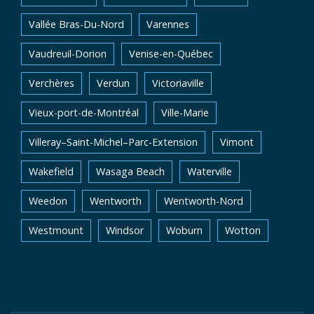
Vallée Bras-Du-Nord
Varennes
Vaudreuil-Dorion
Venise-en-Québec
Verchères
Verdun
Victoriaville
Vieux-port-de-Montréal
Ville-Marie
Villeray–Saint-Michel–Parc-Extension
Vimont
Wakefield
Wasaga Beach
Waterville
Weedon
Wentworth
Wentworth-Nord
Westmount
Windsor
Woburn
Wotton