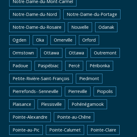
Notre-Dame-du-Mont-Carmel
Notre-Dame-du-Nord
Notre-Dame-du-Portage
Notre-Dame-du-Rosaire
Nouvelle
Odanak
Ogden
Oka
Omerville
Orford
Ormstown
Ottawa
Ottawa
Outremont
Padoue
Paspébiac
Percé
Péribonka
Petite-Rivière-Saint-François
Piedmont
Pierrefonds--Senneville
Pierreville
Piopolis
Plaisance
Plessisville
Pohénégamook
Pointe-Alexandre
Pointe-au-Chêne
Pointe-au-Pic
Pointe-Calumet
Pointe-Claire