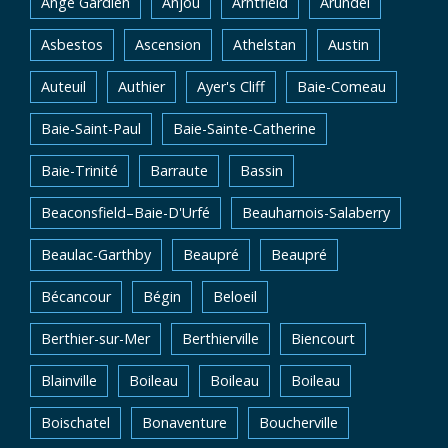
Ange Gardien
Anjou
Arntfield
Arundel
Asbestos
Ascension
Athelstan
Austin
Auteuil
Authier
Ayer's Cliff
Baie-Comeau
Baie-Saint-Paul
Baie-Sainte-Catherine
Baie-Trinité
Barraute
Bassin
Beaconsfield–Baie-D'Urfé
Beauharnois-Salaberry
Beaulac-Garthby
Beaupré
Beaupré
Bécancour
Bégin
Beloeil
Berthier-sur-Mer
Berthierville
Biencourt
Blainville
Boileau
Boileau
Boileau
Boischatel
Bonaventure
Boucherville