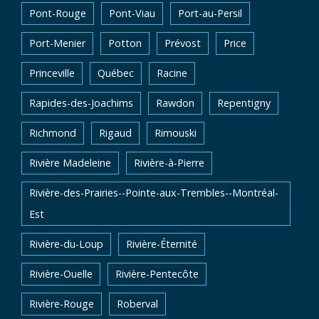
Pont-Rouge
Pont-Viau
Port-au-Persil
Port-Menier
Potton
Prévost
Price
Princeville
Québec
Racine
Rapides-des-Joachims
Rawdon
Repentigny
Richmond
Rigaud
Rimouski
Rivière Madeleine
Rivière-à-Pierre
Rivière-des-Prairies--Pointe-aux-Trembles--Montréal-
Est
Rivière-du-Loup
Rivière-Éternité
Rivière-Ouelle
Rivière-Pentecôte
Rivière-Rouge
Roberval