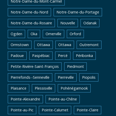
Notre-Dame-du-Mont-Carmel
Notre-Dame-du-Nord
Notre-Dame-du-Portage
Notre-Dame-du-Rosaire
Nouvelle
Odanak
Ogden
Oka
Omerville
Orford
Ormstown
Ottawa
Ottawa
Outremont
Padoue
Paspébiac
Percé
Péribonka
Petite-Rivière-Saint-François
Piedmont
Pierrefonds--Senneville
Pierreville
Piopolis
Plaisance
Plessisville
Pohénégamook
Pointe-Alexandre
Pointe-au-Chêne
Pointe-au-Pic
Pointe-Calumet
Pointe-Claire