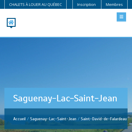
CHALETS À LOUER AU QUÉBEC
Inscription
Membres
Saguenay-Lac-Saint-Jean
Accueil
Saguenay-Lac-Saint-Jean
Saint-David-de-Falardeau