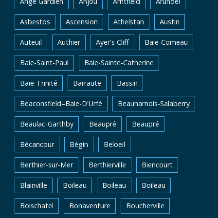
Ange Gardien
Anjou
Arntfield
Arundel
Asbestos
Ascension
Athelstan
Austin
Auteuil
Authier
Ayer's Cliff
Baie-Comeau
Baie-Saint-Paul
Baie-Sainte-Catherine
Baie-Trinité
Barraute
Bassin
Beaconsfield–Baie-D'Urfé
Beauharnois-Salaberry
Beaulac-Garthby
Beaupré
Beaupré
Bécancour
Bégin
Beloeil
Berthier-sur-Mer
Berthierville
Biencourt
Blainville
Boileau
Boileau
Boileau
Boischatel
Bonaventure
Boucherville