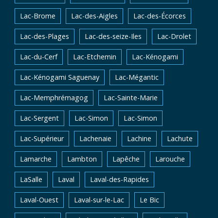
Lac-Brome
Lac-des-Aigles
Lac-des-Écorces
Lac-des-Plages
Lac-des-seize-Iles
Lac-Drolet
Lac-du-Cerf
Lac-Etchemin
Lac-Kénogami
Lac-Kénogami Saguenay
Lac-Mégantic
Lac-Memphrémagog
Lac-Sainte-Marie
Lac-Sergent
Lac-Simon
Lac-Simon
Lac-Supérieur
Lachenaie
Lachine
Lachute
Lamarche
Lambton
Lapêche
Larouche
LaSalle
Laval
Laval-des-Rapides
Laval-Ouest
Laval-sur-le-Lac
Le Bic