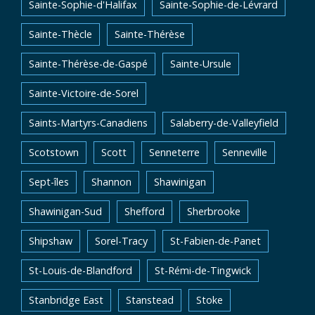
Sainte-Sophie-d'Halifax
Sainte-Sophie-de-Lévrard
Sainte-Thècle
Sainte-Thérèse
Sainte-Thérèse-de-Gaspé
Sainte-Ursule
Sainte-Victoire-de-Sorel
Saints-Martyrs-Canadiens
Salaberry-de-Valleyfield
Scotstown
Scott
Senneterre
Senneville
Sept-îles
Shannon
Shawinigan
Shawinigan-Sud
Shefford
Sherbrooke
Shipshaw
Sorel-Tracy
St-Fabien-de-Panet
St-Louis-de-Blandford
St-Rémi-de-Tingwick
Stanbridge East
Stanstead
Stoke