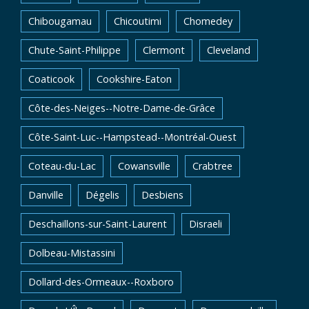
Chibougamau
Chicoutimi
Chomedey
Chute-Saint-Philippe
Clermont
Cleveland
Coaticook
Cookshire-Eaton
Côte-des-Neiges--Notre-Dame-de-Grâce
Côte-Saint-Luc--Hampstead--Montréal-Ouest
Coteau-du-Lac
Cowansville
Crabtree
Danville
Dégelis
Desbiens
Deschaillons-sur-Saint-Laurent
Disraeli
Dolbeau-Mistassini
Dollard-des-Ormeaux--Roxboro