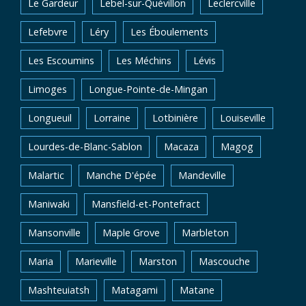
Le Gardeur
Lebel-sur-Quévillon
Leclercville
Lefebvre
Léry
Les Éboulements
Les Escoumins
Les Méchins
Lévis
Limoges
Longue-Pointe-de-Mingan
Longueuil
Lorraine
Lotbinière
Louiseville
Lourdes-de-Blanc-Sablon
Macaza
Magog
Malartic
Manche D'épée
Mandeville
Maniwaki
Mansfield-et-Pontefract
Mansonville
Maple Grove
Marbleton
Maria
Marieville
Marston
Mascouche
Mashteuiatsh
Matagami
Matane