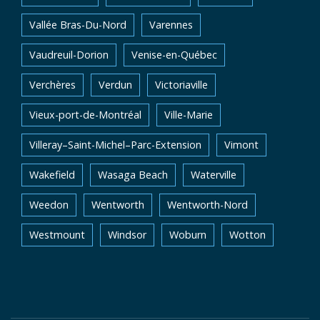
Vallée Bras-Du-Nord
Varennes
Vaudreuil-Dorion
Venise-en-Québec
Verchères
Verdun
Victoriaville
Vieux-port-de-Montréal
Ville-Marie
Villeray–Saint-Michel–Parc-Extension
Vimont
Wakefield
Wasaga Beach
Waterville
Weedon
Wentworth
Wentworth-Nord
Westmount
Windsor
Woburn
Wotton