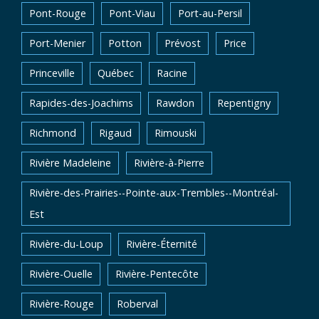
Pont-Rouge
Pont-Viau
Port-au-Persil
Port-Menier
Potton
Prévost
Price
Princeville
Québec
Racine
Rapides-des-Joachims
Rawdon
Repentigny
Richmond
Rigaud
Rimouski
Rivière Madeleine
Rivière-à-Pierre
Rivière-des-Prairies--Pointe-aux-Trembles--Montréal-
Est
Rivière-du-Loup
Rivière-Éternité
Rivière-Ouelle
Rivière-Pentecôte
Rivière-Rouge
Roberval