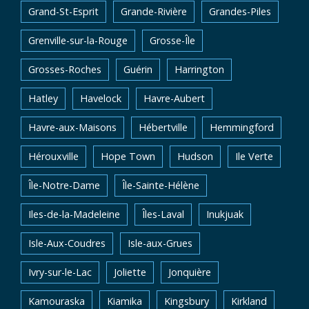
Grand-St-Esprit
Grande-Rivière
Grandes-Piles
Grenville-sur-la-Rouge
Grosse-Île
Grosses-Roches
Guérin
Harrington
Hatley
Havelock
Havre-Aubert
Havre-aux-Maisons
Hébertville
Hemmingford
Hérouxville
Hope Town
Hudson
Ile Verte
Île-Notre-Dame
Île-Sainte-Hélène
Iles-de-la-Madeleine
Îles-Laval
Inukjuak
Isle-Aux-Coudres
Isle-aux-Grues
Ivry-sur-le-Lac
Joliette
Jonquière
Kamouraska
Kiamika
Kingsbury
Kirkland