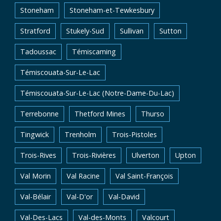
Stoneham
Stoneham-et-Tewkesbury
Stratford
Stukely-Sud
Sullivan
Sutton
Tadoussac
Témiscaming
Témiscouata-Sur-Le-Lac
Témiscouata-Sur-Le-Lac (Notre-Dame-Du-Lac)
Terrebonne
Thetford Mines
Thurso
Tingwick
Trenholm
Trois-Pistoles
Trois-Rives
Trois-Rivières
Ulverton
Upton
Val Morin
Val Racine
Val Saint-François
Val-Bélair
Val-D'or
Val-David
Val-Des-Lacs
Val-des-Monts
Valcourt