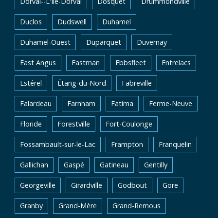
Dorval--L'Île-Dorval
Dosquet
Drummondville
Duclos
Dudswell
Duhamel
Duhamel-Ouest
Duparquet
Duvernay
East Angus
Eastman
Ebbsfleet
Entrelacs
Estérel
Étang-du-Nord
Fabreville
Falardeau
Farnham
Fatima
Ferme-Neuve
Floride
Forestville
Fort-Coulonge
Fossambault-sur-le-Lac
Frampton
Franquelin
Gallichan
Gaspé
Gatineau
Gentilly
Georgeville
Girardville
Godbout
Gore
Granby
Grand-Mère
Grand-Remous