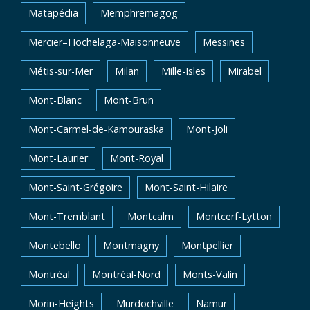
Matapédia
Memphremagog
Mercier–Hochelaga-Maisonneuve
Messines
Métis-sur-Mer
Milan
Mille-Isles
Mirabel
Mont-Blanc
Mont-Brun
Mont-Carmel-de-Kamouraska
Mont-Joli
Mont-Laurier
Mont-Royal
Mont-Saint-Grégoire
Mont-Saint-Hilaire
Mont-Tremblant
Montcalm
Montcerf-Lytton
Montebello
Montmagny
Montpellier
Montréal
Montréal-Nord
Monts-Valin
Morin-Heights
Murdochville
Namur