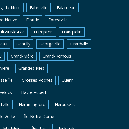
ng-du-Nord
Fabreville
Falardeau
me-Neuve
Floride
Forestville
lt-sur-le-Lac
Frampton
Franquelin
neau
Gentilly
Georgeville
Girardville
y
Grand-Mère
Grand-Remous
vière
Grandes-Piles
sse-Île
Grosses-Roches
Guérin
velock
Havre-Aubert
tville
Hemmingford
Hérouxville
Ile Verte
Île-Notre-Dame
la-Madeleine
Îles-Laval
Inukjuak