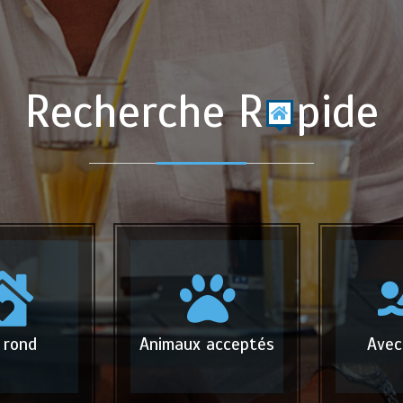
Recherche R
pide
 rond
Animaux acceptés
Avec