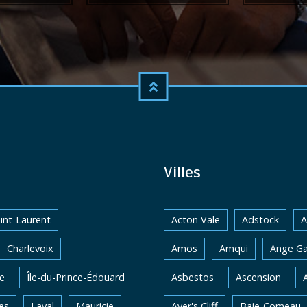
Villes
int-Laurent
Acton Vale
Adstock
A
Charlevoix
Amos
Amqui
Ange Ga
e
Île-du-Prince-Édouard
Asbestos
Ascension
es
Laval
Mauricie
Ayer's Cliff
Baie-Comeau