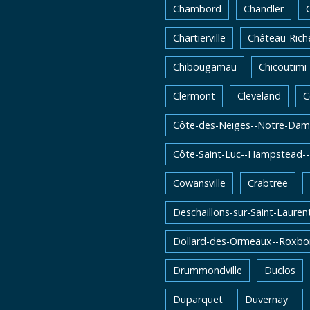
Chambord
Chandler
Chartierville
Château-Rich
Chibougamau
Chicoutimi
Clermont
Cleveland
C
Côte-des-Neiges--Notre-Dam
Côte-Saint-Luc--Hampstead-
Cowansville
Crabtree
Deschaillons-sur-Saint-Lauren
Dollard-des-Ormeaux--Roxbo
Drummondville
Duclos
Duparquet
Duvernay