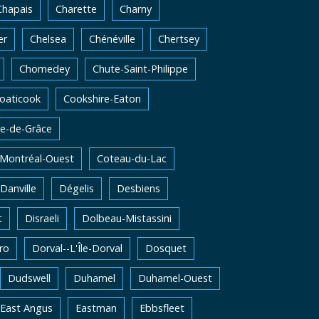
Chapais
Charette
Charny
er
Chelsea
Chénéville
Chertsey
Chomedey
Chute-Saint-Philippe
oaticook
Cookshire-Eaton
e-de-Grâce
-Montréal-Ouest
Coteau-du-Lac
Danville
Dégelis
Desbiens
t
Disraeli
Dolbeau-Mistassini
ro
Dorval--L'Île-Dorval
Dosquet
Dudswell
Duhamel
Duhamel-Ouest
East Angus
Eastman
Ebbsfleet