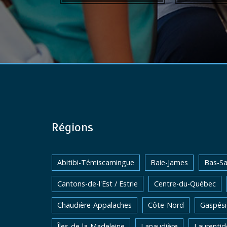
Régions
Abitibi-Témiscamingue
Baie-James
Bas-Sa
Cantons-de-l'Est / Estrie
Centre-du-Québec
Chaudière-Appalaches
Côte-Nord
Gaspési
Îles-de-la-Madeleine
Lanaudière
Laurentid