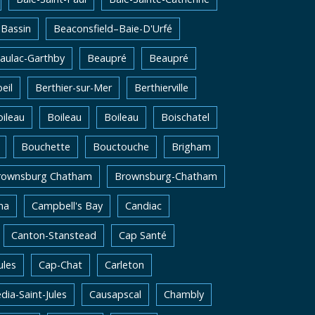
Bassin
Beaconsfield–Baie-D'Urfé
aulac-Garthby
Beaupré
Beaupré
eil
Berthier-sur-Mer
Berthierville
ileau
Boileau
Boileau
Boischatel
Bouchette
Bouctouche
Brigham
rownsburg Chatham
Brownsburg-Chatham
na
Campbell's Bay
Candiac
Canton-Stanstead
Cap Santé
ules
Cap-Chat
Carleton
dia-Saint-Jules
Causapscal
Chambly