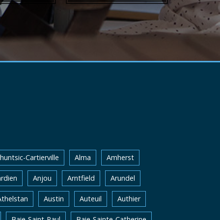
huntsic-Cartierville
Alma
Amherst
rdien
Anjou
Arntfield
Arundel
Athelstan
Austin
Auteuil
Authier
Baie-Saint-Paul
Baie-Sainte-Catherine