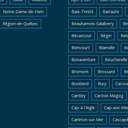
Notre-Dame-de-Ham
Baie-Trinité
Barraute
Région-de-Québec
Beauharnois-Salaberry
Be
Bécancour
Bégin
Belo
Biencourt
Blainville
Bo
Bonaventure
Boucherville
Bromont
Brossard
B
Buckland
Bury
Cacou
Cantley
Canton-Magog
Cap-à-l'Aigle
Cap-aux-Me
Carleton-sur-Mer
Cascapé