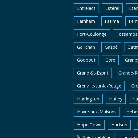
Entrelacs
Estérel
Éta
Farnham
Fatima
Fer
Fort-Coulonge
Fossambau
Gallichan
Gaspé
Gati
Godbout
Gore
Granb
Grand-St-Esprit
Grande-Ri
Grenville-sur-la-Rouge
Gro
Harrington
Hatley
Ha
Havre-aux-Maisons
Héber
Hope Town
Hudson
Île-Sainte-Hélène
Iles-de-