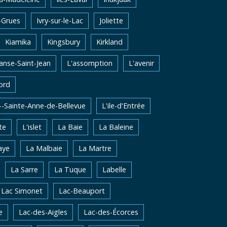
-Grues
Ivry-sur-le-Lac
Joliette
Kiamika
Kingsbury
Kirkland
'anse-Saint-Jean
L'assomption
L'avenir
ord
e--Sainte-Anne-de-Bellevue
L'ile-d'Entrée
te
L'islet
La Baie
La Baleine
aye
La Malbaie
La Martre
La Sarre
La Tuque
Labelle
Lac Simonet
Lac-Beauport
e
Lac-des-Aigles
Lac-des-Écorces