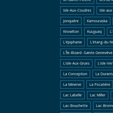
Isle-Aux-Coudres
Isle-aux
Jonquière
Kamouraska
Knowlton
Kuujjuaq
L
L'épiphanie
L'étang-du-N
L'Île-Bizard--Sainte-Genevièv
L'isle-Aux-Grues
L'isle-Ver
La Conception
La Durant
La Minerve
La Pocatière
Lac Labelle
Lac Miller
Lac-Bouchette
Lac-Brom