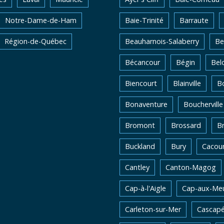
Notre-Dame-de-Ham
Baie-Trinité
Barraute
Région-de-Québec
Beauharnois-Salaberry
Be
Bécancour
Bégin
Belo
Biencourt
Blainville
Bo
Bonaventure
Boucherville
Bromont
Brossard
B
Buckland
Bury
Cacou
Cantley
Canton-Magog
Cap-à-l'Aigle
Cap-aux-Me
Carleton-sur-Mer
Cascapé