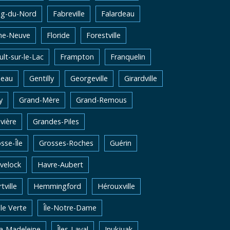
ng-du-Nord
Fabreville
Falardeau
me-Neuve
Floride
Forestville
lt-sur-le-Lac
Frampton
Franquelin
neau
Gentilly
Georgeville
Girardville
y
Grand-Mère
Grand-Remous
vière
Grandes-Piles
sse-Île
Grosses-Roches
Guérin
velock
Havre-Aubert
tville
Hemmingford
Hérouxville
Ile Verte
Île-Notre-Dame
la-Madeleine
Îles-Laval
Inukjuak