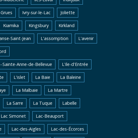
-Grues
Ivry-sur-le-Lac
Joliette
Kiamika
Kingsbury
Kirkland
'anse-Saint-Jean
L'assomption
L'avenir
ord
e--Sainte-Anne-de-Bellevue
L'ile-d'Entrée
te
L'islet
La Baie
La Baleine
aye
La Malbaie
La Martre
La Sarre
La Tuque
Labelle
Lac Simonet
Lac-Beauport
e
Lac-des-Aigles
Lac-des-Écorces