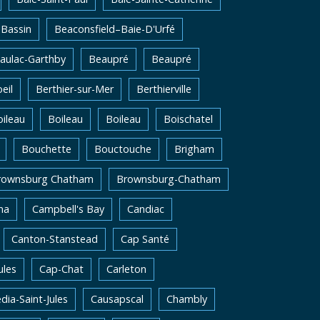
Bassin
Beaconsfield–Baie-D'Urfé
aulac-Garthby
Beaupré
Beaupré
eil
Berthier-sur-Mer
Berthierville
ileau
Boileau
Boileau
Boischatel
Bouchette
Bouctouche
Brigham
rownsburg Chatham
Brownsburg-Chatham
na
Campbell's Bay
Candiac
Canton-Stanstead
Cap Santé
ules
Cap-Chat
Carleton
dia-Saint-Jules
Causapscal
Chambly