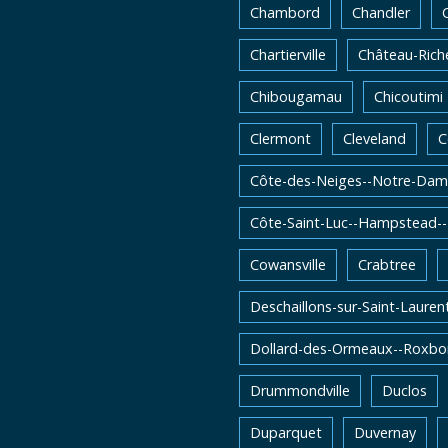
Chambord
Chandler
Chartierville
Château-Rich
Chibougamau
Chicoutimi
Clermont
Cleveland
C
Côte-des-Neiges--Notre-Dam
Côte-Saint-Luc--Hampstead-
Cowansville
Crabtree
Deschaillons-sur-Saint-Lauren
Dollard-des-Ormeaux--Roxbo
Drummondville
Duclos
Duparquet
Duvernay