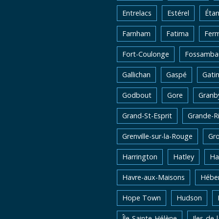
Entrelacs
Estérel
Éta
Farnham
Fatima
Fer
Fort-Coulonge
Fossambau
Gallichan
Gaspé
Gati
Godbout
Gore
Granb
Grand-St-Esprit
Grande-Ri
Grenville-sur-la-Rouge
Gro
Harrington
Hatley
Ha
Havre-aux-Maisons
Héber
Hope Town
Hudson
Île-Sainte-Hélène
Iles-de-