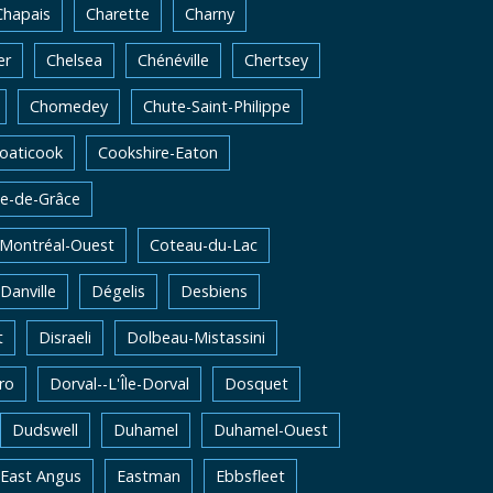
Chapais
Charette
Charny
er
Chelsea
Chénéville
Chertsey
Chomedey
Chute-Saint-Philippe
oaticook
Cookshire-Eaton
e-de-Grâce
-Montréal-Ouest
Coteau-du-Lac
Danville
Dégelis
Desbiens
t
Disraeli
Dolbeau-Mistassini
ro
Dorval--L'Île-Dorval
Dosquet
Dudswell
Duhamel
Duhamel-Ouest
East Angus
Eastman
Ebbsfleet