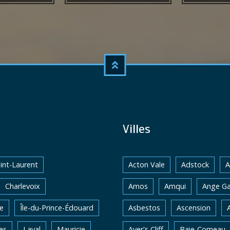
Villes
int-Laurent
Acton Vale
Adstock
A
Charlevoix
Amos
Amqui
Ange Ga
e
Île-du-Prince-Édouard
Asbestos
Ascension
es
Laval
Mauricie
Ayer's Cliff
Baie-Comeau