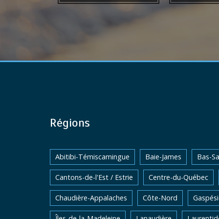
Régions
Abitibi-Témiscamingue
Baie-James
Bas-Sa
Cantons-de-l'Est / Estrie
Centre-du-Québec
Chaudière-Appalaches
Côte-Nord
Gaspési
Îles-de-la-Madeleine
Lanaudière
Laurentid