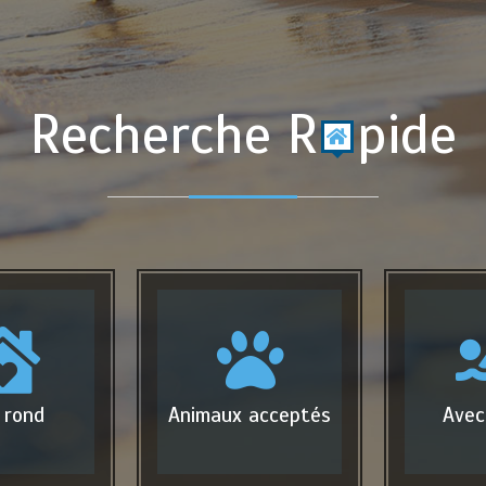
Recherche R
pide
 rond
Animaux acceptés
Avec