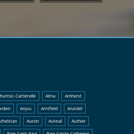
huntsic-Cartierville
Alma
Amherst
rdien
Anjou
Arntfield
Arundel
Athelstan
Austin
Auteuil
Authier
Baie-Saint-Paul
Baie-Sainte-Catherine