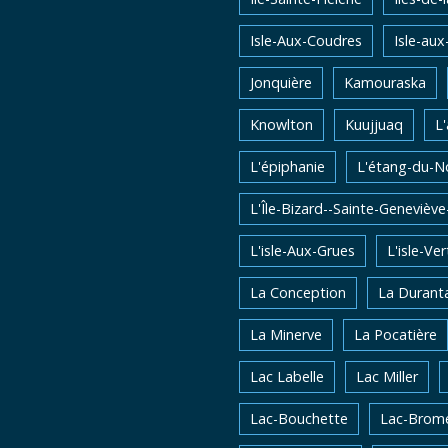
Isle-Aux-Coudres
Isle-aux
Jonquière
Kamouraska
Knowlton
Kuujjuaq
L
L'épiphanie
L'étang-du-N
L'Île-Bizard--Sainte-Genevièv
L'isle-Aux-Grues
L'isle-Ver
La Conception
La Durant
La Minerve
La Pocatière
Lac Labelle
Lac Miller
Lac-Bouchette
Lac-Brom