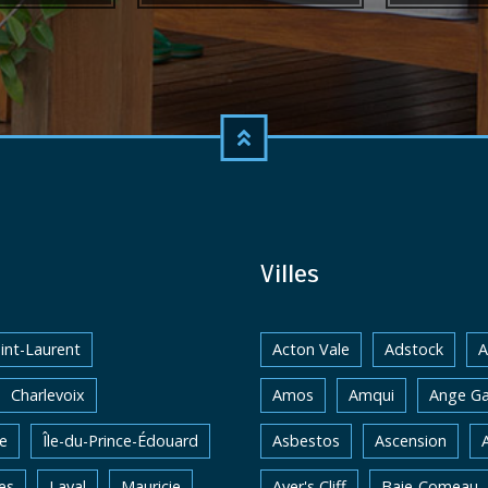
Villes
int-Laurent
Acton Vale
Adstock
A
Charlevoix
Amos
Amqui
Ange Ga
e
Île-du-Prince-Édouard
Asbestos
Ascension
es
Laval
Mauricie
Ayer's Cliff
Baie-Comeau