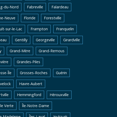
ng-du-Nord
Fabreville
Falardeau
me-Neuve
Floride
Forestville
lt-sur-le-Lac
Frampton
Franquelin
neau
Gentilly
Georgeville
Girardville
y
Grand-Mère
Grand-Remous
vière
Grandes-Piles
sse-Île
Grosses-Roches
Guérin
velock
Havre-Aubert
tville
Hemmingford
Hérouxville
Ile Verte
Île-Notre-Dame
la-Madeleine
Îles-Laval
Inukjuak