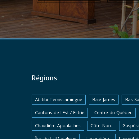
Régions
Abitibi-Témiscamingue
Baie-James
Bas-Sa
Cantons-de-l'Est / Estrie
Centre-du-Québec
Chaudière-Appalaches
Côte-Nord
Gaspési
Îles-de-la-Madeleine
Lanaudière
Laurentid