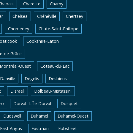
Chapais
Charette
Charny
er
Chelsea
Chénéville
Chertsey
Chomedey
Chute-Saint-Philippe
oaticook
Cookshire-Eaton
e-de-Grâce
-Montréal-Ouest
Coteau-du-Lac
Danville
Dégelis
Desbiens
t
Disraeli
Dolbeau-Mistassini
ro
Dorval--L'Île-Dorval
Dosquet
Dudswell
Duhamel
Duhamel-Ouest
East Angus
Eastman
Ebbsfleet