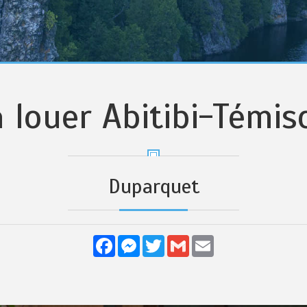
à louer Abitibi-Témi
Duparquet
Facebook
Messenger
Twitter
Gmail
Email