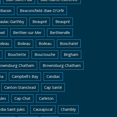
Bassin
Beaconsfield–Baie-D'Urfé
aulac-Garthby
Beaupré
Beaupré
eil
Berthier-sur-Mer
Berthierville
ileau
Boileau
Boileau
Boischatel
Bouchette
Bouctouche
Brigham
rownsburg Chatham
Brownsburg-Chatham
na
Campbell's Bay
Candiac
Canton-Stanstead
Cap Santé
ules
Cap-Chat
Carleton
dia-Saint-Jules
Causapscal
Chambly