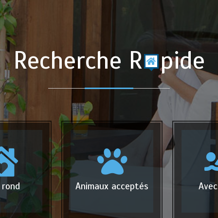
Recherche R
pide
 rond
Animaux acceptés
Avec