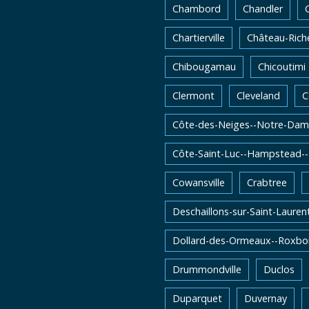
Chambord
Chandler
Chartierville
Château-Rich
Chibougamau
Chicoutimi
Clermont
Cleveland
C
Côte-des-Neiges--Notre-Dam
Côte-Saint-Luc--Hampstead-
Cowansville
Crabtree
Deschaillons-sur-Saint-Lauren
Dollard-des-Ormeaux--Roxbo
Drummondville
Duclos
Duparquet
Duvernay