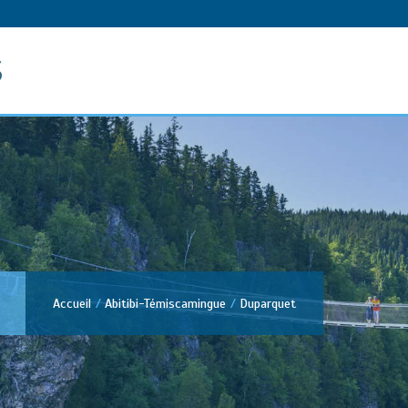
s
Accueil
Abitibi-Témiscamingue
Duparquet