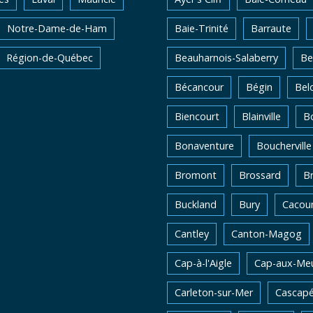
Notre-Dame-de-Ham
Baie-Trinité
Barraute
Région-de-Québec
Beauharnois-Salaberry
Be
Bécancour
Bégin
Belo
Biencourt
Blainville
Bo
Bonaventure
Boucherville
Bromont
Brossard
B
Buckland
Bury
Cacou
Cantley
Canton-Magog
Cap-à-l'Aigle
Cap-aux-Me
Carleton-sur-Mer
Cascapé