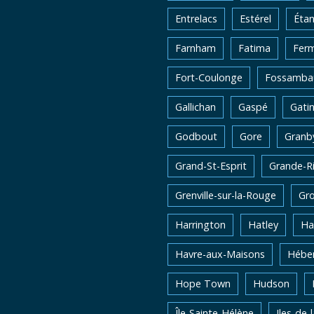
Entrelacs
Estérel
Éta
Farnham
Fatima
Fer
Fort-Coulonge
Fossambau
Gallichan
Gaspé
Gati
Godbout
Gore
Granb
Grand-St-Esprit
Grande-Ri
Grenville-sur-la-Rouge
Gro
Harrington
Hatley
Ha
Havre-aux-Maisons
Héber
Hope Town
Hudson
Île-Sainte-Hélène
Iles-de-