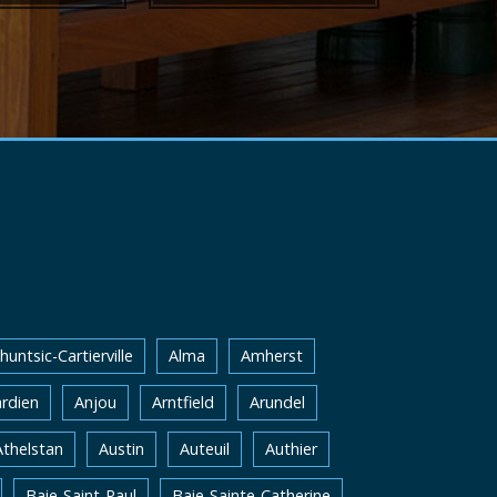
huntsic-Cartierville
Alma
Amherst
rdien
Anjou
Arntfield
Arundel
Athelstan
Austin
Auteuil
Authier
Baie-Saint-Paul
Baie-Sainte-Catherine