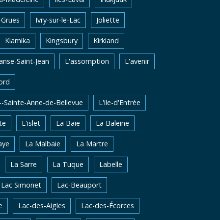
-Grues
Ivry-sur-le-Lac
Joliette
Kiamika
Kingsbury
Kirkland
'anse-Saint-Jean
L'assomption
L'avenir
ord
e--Sainte-Anne-de-Bellevue
L'ile-d'Entrée
te
L'islet
La Baie
La Baleine
aye
La Malbaie
La Martre
La Sarre
La Tuque
Labelle
Lac Simonet
Lac-Beauport
e
Lac-des-Aigles
Lac-des-Écorces