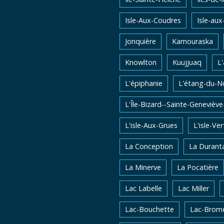
Isle-Aux-Coudres
Isle-aux
Jonquière
Kamouraska
Knowlton
Kuujjuaq
L
L'épiphanie
L'étang-du-N
L'Île-Bizard--Sainte-Genevièv
L'isle-Aux-Grues
L'isle-Ver
La Conception
La Durant
La Minerve
La Pocatière
Lac Labelle
Lac Miller
Lac-Bouchette
Lac-Brom