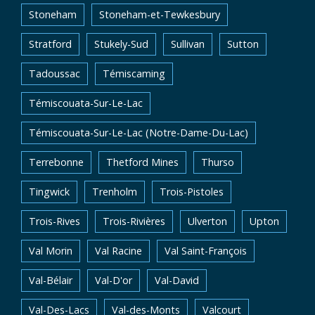
Stoneham
Stoneham-et-Tewkesbury
Stratford
Stukely-Sud
Sullivan
Sutton
Tadoussac
Témiscaming
Témiscouata-Sur-Le-Lac
Témiscouata-Sur-Le-Lac (Notre-Dame-Du-Lac)
Terrebonne
Thetford Mines
Thurso
Tingwick
Trenholm
Trois-Pistoles
Trois-Rives
Trois-Rivières
Ulverton
Upton
Val Morin
Val Racine
Val Saint-François
Val-Bélair
Val-D'or
Val-David
Val-Des-Lacs
Val-des-Monts
Valcourt