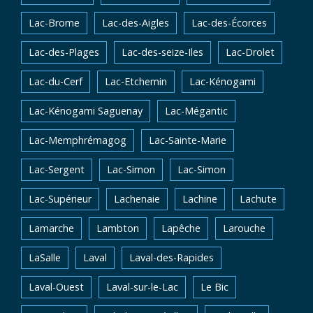
Lac-Brome
Lac-des-Aigles
Lac-des-Écorces
Lac-des-Plages
Lac-des-seize-Iles
Lac-Drolet
Lac-du-Cerf
Lac-Etchemin
Lac-Kénogami
Lac-Kénogami Saguenay
Lac-Mégantic
Lac-Memphrémagog
Lac-Sainte-Marie
Lac-Sergent
Lac-Simon
Lac-Simon
Lac-Supérieur
Lachenaie
Lachine
Lachute
Lamarche
Lambton
Lapêche
Larouche
LaSalle
Laval
Laval-des-Rapides
Laval-Ouest
Laval-sur-le-Lac
Le Bic