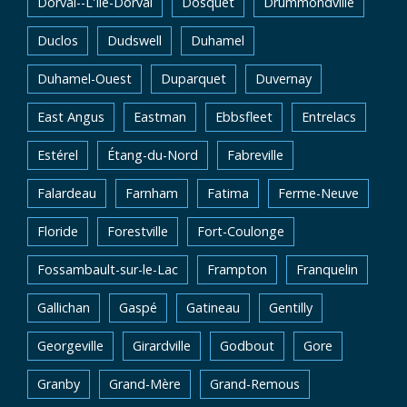
Dorval--L'Île-Dorval
Dosquet
Drummondville
Duclos
Dudswell
Duhamel
Duhamel-Ouest
Duparquet
Duvernay
East Angus
Eastman
Ebbsfleet
Entrelacs
Estérel
Étang-du-Nord
Fabreville
Falardeau
Farnham
Fatima
Ferme-Neuve
Floride
Forestville
Fort-Coulonge
Fossambault-sur-le-Lac
Frampton
Franquelin
Gallichan
Gaspé
Gatineau
Gentilly
Georgeville
Girardville
Godbout
Gore
Granby
Grand-Mère
Grand-Remous