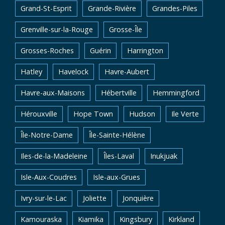
Grand-St-Esprit
Grande-Rivière
Grandes-Piles
Grenville-sur-la-Rouge
Grosse-Île
Grosses-Roches
Guérin
Harrington
Hatley
Havelock
Havre-Aubert
Havre-aux-Maisons
Hébertville
Hemmingford
Hérouxville
Hope Town
Hudson
Ile Verte
Île-Notre-Dame
Île-Sainte-Hélène
Iles-de-la-Madeleine
Îles-Laval
Inukjuak
Isle-Aux-Coudres
Isle-aux-Grues
Ivry-sur-le-Lac
Joliette
Jonquière
Kamouraska
Kiamika
Kingsbury
Kirkland