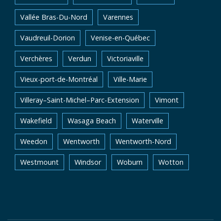
Vallée Bras-Du-Nord
Varennes
Vaudreuil-Dorion
Venise-en-Québec
Verchères
Verdun
Victoriaville
Vieux-port-de-Montréal
Ville-Marie
Villeray–Saint-Michel–Parc-Extension
Vimont
Wakefield
Wasaga Beach
Waterville
Weedon
Wentworth
Wentworth-Nord
Westmount
Windsor
Woburn
Wotton