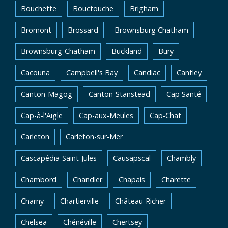
Bouchette
Bouctouche
Brigham
Bromont
Brossard
Brownsburg Chatham
Brownsburg-Chatham
Buckland
Bury
Cacouna
Campbell's Bay
Candiac
Cantley
Canton-Magog
Canton-Stanstead
Cap Santé
Cap-à-l'Aigle
Cap-aux-Meules
Cap-Chat
Carleton
Carleton-sur-Mer
Cascapédia-Saint-Jules
Causapscal
Chambly
Chambord
Chandler
Chapais
Charette
Charny
Chartierville
Château-Richer
Chelsea
Chénéville
Chertsey