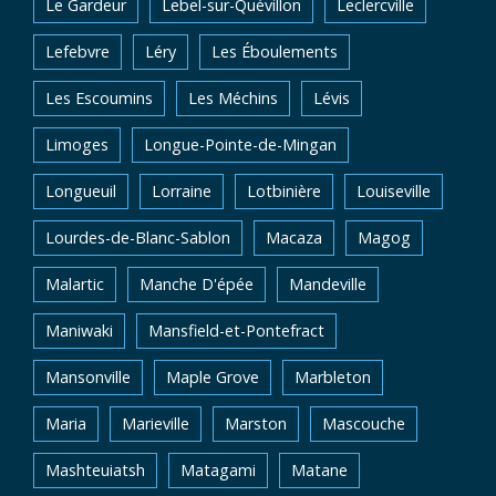
Le Gardeur
Lebel-sur-Quévillon
Leclercville
Lefebvre
Léry
Les Éboulements
Les Escoumins
Les Méchins
Lévis
Limoges
Longue-Pointe-de-Mingan
Longueuil
Lorraine
Lotbinière
Louiseville
Lourdes-de-Blanc-Sablon
Macaza
Magog
Malartic
Manche D'épée
Mandeville
Maniwaki
Mansfield-et-Pontefract
Mansonville
Maple Grove
Marbleton
Maria
Marieville
Marston
Mascouche
Mashteuiatsh
Matagami
Matane