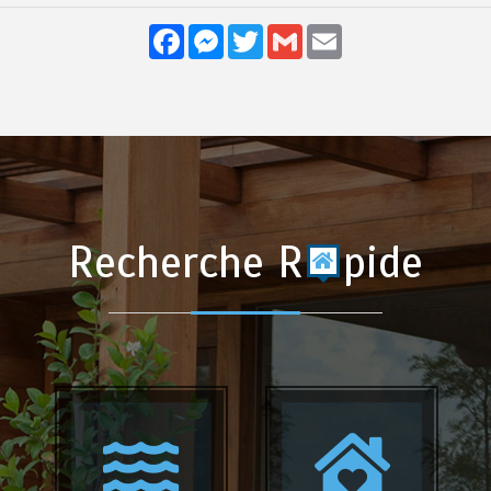
Facebook
Messenger
Twitter
Gmail
Email
Recherche R
pide