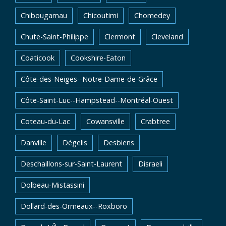
Chibougamau
Chicoutimi
Chomedey
Chute-Saint-Philippe
Clermont
Cleveland
Coaticook
Cookshire-Eaton
Côte-des-Neiges--Notre-Dame-de-Grâce
Côte-Saint-Luc--Hampstead--Montréal-Ouest
Coteau-du-Lac
Cowansville
Crabtree
Danville
Dégelis
Desbiens
Deschaillons-sur-Saint-Laurent
Disraeli
Dolbeau-Mistassini
Dollard-des-Ormeaux--Roxboro