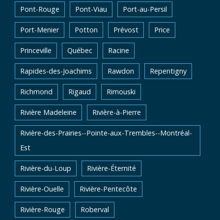
Pont-Rouge
Pont-Viau
Port-au-Persil
Port-Menier
Potton
Prévost
Price
Princeville
Québec
Racine
Rapides-des-Joachims
Rawdon
Repentigny
Richmond
Rigaud
Rimouski
Rivière Madeleine
Rivière-à-Pierre
Rivière-des-Prairies--Pointe-aux-Trembles--Montréal-
Est
Rivière-du-Loup
Rivière-Éternité
Rivière-Ouelle
Rivière-Pentecôte
Rivière-Rouge
Roberval