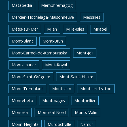
Matapédia
Memphremagog
Mercier–Hochelaga-Maisonneuve
Messines
Métis-sur-Mer
Milan
Mille-Isles
Mirabel
Mont-Blanc
Mont-Brun
Mont-Carmel-de-Kamouraska
Mont-Joli
Mont-Laurier
Mont-Royal
Mont-Saint-Grégoire
Mont-Saint-Hilaire
Mont-Tremblant
Montcalm
Montcerf-Lytton
Montebello
Montmagny
Montpellier
Montréal
Montréal-Nord
Monts-Valin
Morin-Heights
Murdochville
Namur