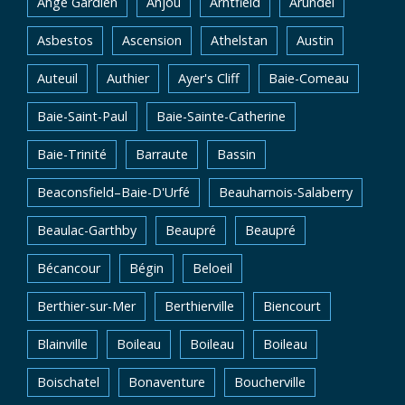
Ange Gardien
Anjou
Arntfield
Arundel
Asbestos
Ascension
Athelstan
Austin
Auteuil
Authier
Ayer's Cliff
Baie-Comeau
Baie-Saint-Paul
Baie-Sainte-Catherine
Baie-Trinité
Barraute
Bassin
Beaconsfield–Baie-D'Urfé
Beauharnois-Salaberry
Beaulac-Garthby
Beaupré
Beaupré
Bécancour
Bégin
Beloeil
Berthier-sur-Mer
Berthierville
Biencourt
Blainville
Boileau
Boileau
Boileau
Boischatel
Bonaventure
Boucherville