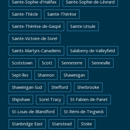
Sainte-Sophie-d'Halifax
Sainte-Sophie-de-Lévrard
Sainte-Thècle
Sainte-Thérèse
Sainte-Thérèse-de-Gaspé
Sainte-Ursule
Sainte-Victoire-de-Sorel
Saints-Martyrs-Canadiens
Salaberry-de-Valleyfield
Scotstown
Scott
Senneterre
Senneville
Sept-îles
Shannon
Shawinigan
Shawinigan-Sud
Shefford
Sherbrooke
Shipshaw
Sorel-Tracy
St-Fabien-de-Panet
St-Louis-de-Blandford
St-Rémi-de-Tingwick
Stanbridge East
Stanstead
Stoke