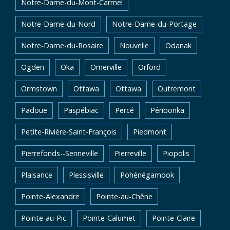
Notre-Dame-du-Mont-Carmel
Notre-Dame-du-Nord
Notre-Dame-du-Portage
Notre-Dame-du-Rosaire
Nouvelle
Odanak
Ogden
Oka
Omerville
Orford
Ormstown
Ottawa
Ottawa
Outremont
Padoue
Paspébiac
Percé
Péribonka
Petite-Rivière-Saint-François
Piedmont
Pierrefonds--Senneville
Pierreville
Piopolis
Plaisance
Plessisville
Pohénégamook
Pointe-Alexandre
Pointe-au-Chêne
Pointe-au-Pic
Pointe-Calumet
Pointe-Claire