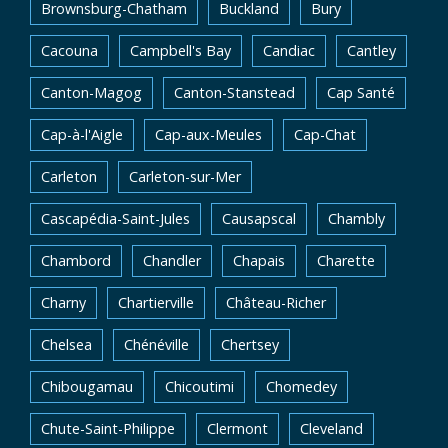
Brownsburg-Chatham
Buckland
Bury
Cacouna
Campbell's Bay
Candiac
Cantley
Canton-Magog
Canton-Stanstead
Cap Santé
Cap-à-l'Aigle
Cap-aux-Meules
Cap-Chat
Carleton
Carleton-sur-Mer
Cascapédia-Saint-Jules
Causapscal
Chambly
Chambord
Chandler
Chapais
Charette
Charny
Chartierville
Château-Richer
Chelsea
Chénéville
Chertsey
Chibougamau
Chicoutimi
Chomedey
Chute-Saint-Philippe
Clermont
Cleveland