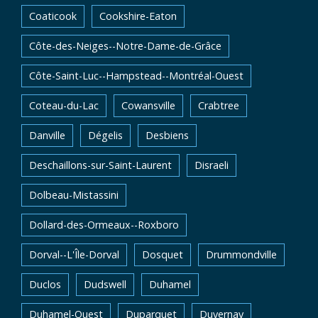
Coaticook
Cookshire-Eaton
Côte-des-Neiges--Notre-Dame-de-Grâce
Côte-Saint-Luc--Hampstead--Montréal-Ouest
Coteau-du-Lac
Cowansville
Crabtree
Danville
Dégelis
Desbiens
Deschaillons-sur-Saint-Laurent
Disraeli
Dolbeau-Mistassini
Dollard-des-Ormeaux--Roxboro
Dorval--L'Île-Dorval
Dosquet
Drummondville
Duclos
Dudswell
Duhamel
Duhamel-Ouest
Duparquet
Duvernay