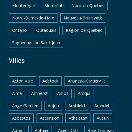
Montérégie
Montréal
Nord-du-Québec
Notre-Dame-de-Ham
Nouveau-Brunswick
Ontario
Outaouais
Région-de-Québec
Saguenay-Lac-Saint-Jean
Villes
Acton Vale
Adstock
Ahuntsic-Cartierville
Alma
Amherst
Amos
Amqui
Ange Gardien
Anjou
Arntfield
Arundel
Asbestos
Ascension
Athelstan
Austin
Auteuil
Authier
Ayer's Cliff
Baie-Comeau