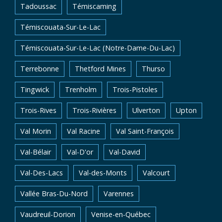
Tadoussac
Témiscaming
Témiscouata-Sur-Le-Lac
Témiscouata-Sur-Le-Lac (Notre-Dame-Du-Lac)
Terrebonne
Thetford Mines
Thurso
Tingwick
Trenholm
Trois-Pistoles
Trois-Rives
Trois-Rivières
Ulverton
Upton
Val Morin
Val Racine
Val Saint-François
Val-Bélair
Val-D'or
Val-David
Val-Des-Lacs
Val-des-Monts
Valcourt
Vallée Bras-Du-Nord
Varennes
Vaudreuil-Dorion
Venise-en-Québec