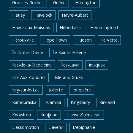
Grosses-Roches
Guérin
Harrington
Hatley
Havelock
Havre-Aubert
Havre-aux-Maisons
Hébertville
Hemmingford
Hérouxville
Hope Town
Hudson
Ile Verte
Île-Notre-Dame
Île-Sainte-Hélène
Iles-de-la-Madeleine
Îles-Laval
Inukjuak
Isle-Aux-Coudres
Isle-aux-Grues
Ivry-sur-le-Lac
Joliette
Jonquière
Kamouraska
Kiamika
Kingsbury
Kirkland
Knowlton
Kuujjuaq
L'anse-Saint-Jean
L'assomption
L'avenir
L'épiphanie