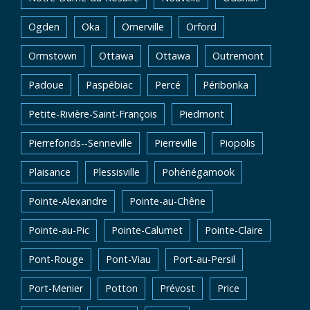
Ogden
Oka
Omerville
Orford
Ormstown
Ottawa
Ottawa
Outremont
Padoue
Paspébiac
Percé
Péribonka
Petite-Rivière-Saint-François
Piedmont
Pierrefonds--Senneville
Pierreville
Piopolis
Plaisance
Plessisville
Pohénégamook
Pointe-Alexandre
Pointe-au-Chêne
Pointe-au-Pic
Pointe-Calumet
Pointe-Claire
Pont-Rouge
Pont-Viau
Port-au-Persil
Port-Menier
Potton
Prévost
Price