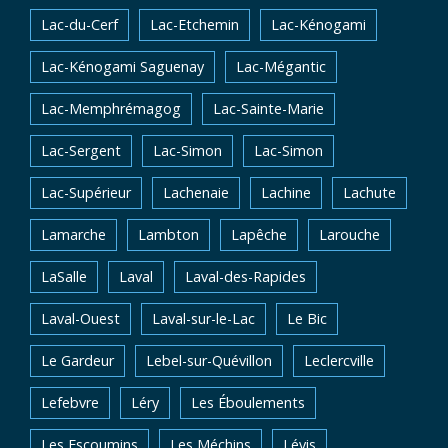
Lac-du-Cerf
Lac-Etchemin
Lac-Kénogami
Lac-Kénogami Saguenay
Lac-Mégantic
Lac-Memphrémagog
Lac-Sainte-Marie
Lac-Sergent
Lac-Simon
Lac-Simon
Lac-Supérieur
Lachenaie
Lachine
Lachute
Lamarche
Lambton
Lapêche
Larouche
LaSalle
Laval
Laval-des-Rapides
Laval-Ouest
Laval-sur-le-Lac
Le Bic
Le Gardeur
Lebel-sur-Quévillon
Leclercville
Lefebvre
Léry
Les Éboulements
Les Escoumins
Les Méchins
Lévis