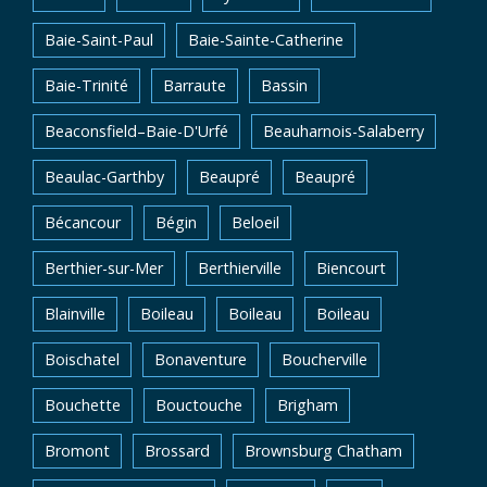
Baie-Saint-Paul
Baie-Sainte-Catherine
Baie-Trinité
Barraute
Bassin
Beaconsfield–Baie-D'Urfé
Beauharnois-Salaberry
Beaulac-Garthby
Beaupré
Beaupré
Bécancour
Bégin
Beloeil
Berthier-sur-Mer
Berthierville
Biencourt
Blainville
Boileau
Boileau
Boileau
Boischatel
Bonaventure
Boucherville
Bouchette
Bouctouche
Brigham
Bromont
Brossard
Brownsburg Chatham