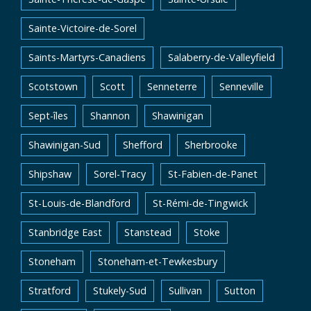
Sainte-Victoire-de-Sorel
Saints-Martyrs-Canadiens
Salaberry-de-Valleyfield
Scotstown
Scott
Senneterre
Senneville
Sept-îles
Shannon
Shawinigan
Shawinigan-Sud
Shefford
Sherbrooke
Shipshaw
Sorel-Tracy
St-Fabien-de-Panet
St-Louis-de-Blandford
St-Rémi-de-Tingwick
Stanbridge East
Stanstead
Stoke
Stoneham
Stoneham-et-Tewkesbury
Stratford
Stukely-Sud
Sullivan
Sutton