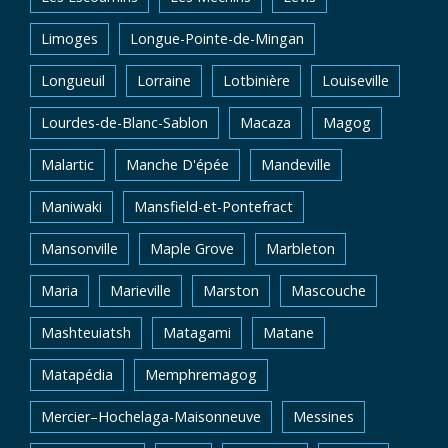
Limoges
Longue-Pointe-de-Mingan
Longueuil
Lorraine
Lotbinière
Louiseville
Lourdes-de-Blanc-Sablon
Macaza
Magog
Malartic
Manche D'épée
Mandeville
Maniwaki
Mansfield-et-Pontefract
Mansonville
Maple Grove
Marbleton
Maria
Marieville
Marston
Mascouche
Mashteuiatsh
Matagami
Matane
Matapédia
Memphremagog
Mercier–Hochelaga-Maisonneuve
Messines