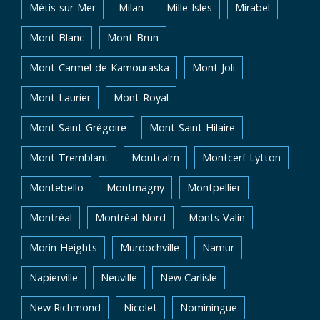
Métis-sur-Mer
Milan
Mille-Isles
Mirabel
Mont-Blanc
Mont-Brun
Mont-Carmel-de-Kamouraska
Mont-Joli
Mont-Laurier
Mont-Royal
Mont-Saint-Grégoire
Mont-Saint-Hilaire
Mont-Tremblant
Montcalm
Montcerf-Lytton
Montebello
Montmagny
Montpellier
Montréal
Montréal-Nord
Monts-Valin
Morin-Heights
Murdochville
Namur
Napierville
Neuville
New Carlisle
New Richmond
Nicolet
Nominingue