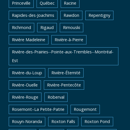
Princeville
Québec
Racine
Rapides-des-Joachims
Rawdon
Repentigny
Richmond
Rigaud
Rimouski
Rivière Madeleine
Rivière-à-Pierre
Rivière-des-Prairies--Pointe-aux-Trembles--Montréal-
Est
Rivière-du-Loup
Rivière-Éternité
Rivière-Ouelle
Rivière-Pentecôte
Rivière-Rouge
Roberval
Rosemont–La Petite-Patrie
Rougemont
Rouyn-Noranda
Roxton Falls
Roxton Pond