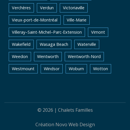
Verchères
Verdun
Victoriaville
Vieux-port-de-Montréal
Ville-Marie
Villeray–Saint-Michel–Parc-Extension
Vimont
Wakefield
Wasaga Beach
Waterville
Weedon
Wentworth
Wentworth-Nord
Westmount
Windsor
Woburn
Wotton
© 2026 |
Chalets Familles
Création
Novo Web Design