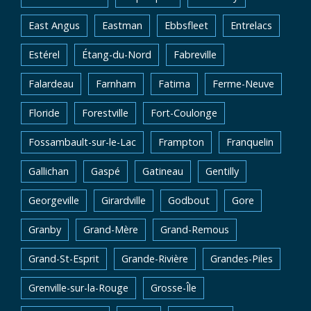
East Angus
Eastman
Ebbsfleet
Entrelacs
Estérel
Étang-du-Nord
Fabreville
Falardeau
Farnham
Fatima
Ferme-Neuve
Floride
Forestville
Fort-Coulonge
Fossambault-sur-le-Lac
Frampton
Franquelin
Gallichan
Gaspé
Gatineau
Gentilly
Georgeville
Girardville
Godbout
Gore
Granby
Grand-Mère
Grand-Remous
Grand-St-Esprit
Grande-Rivière
Grandes-Piles
Grenville-sur-la-Rouge
Grosse-Île