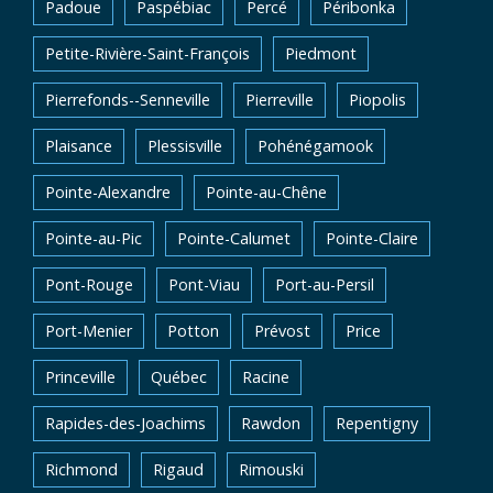
Padoue
Paspébiac
Percé
Péribonka
Petite-Rivière-Saint-François
Piedmont
Pierrefonds--Senneville
Pierreville
Piopolis
Plaisance
Plessisville
Pohénégamook
Pointe-Alexandre
Pointe-au-Chêne
Pointe-au-Pic
Pointe-Calumet
Pointe-Claire
Pont-Rouge
Pont-Viau
Port-au-Persil
Port-Menier
Potton
Prévost
Price
Princeville
Québec
Racine
Rapides-des-Joachims
Rawdon
Repentigny
Richmond
Rigaud
Rimouski