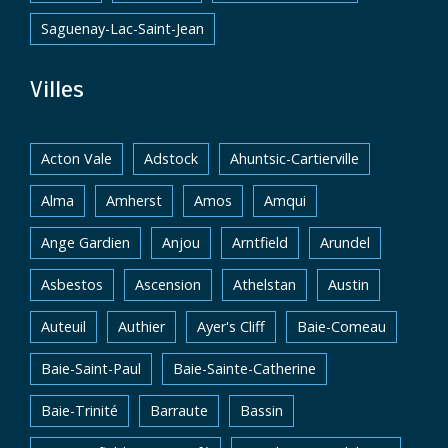
Saguenay-Lac-Saint-Jean
Villes
Acton Vale
Adstock
Ahuntsic-Cartierville
Alma
Amherst
Amos
Amqui
Ange Gardien
Anjou
Arntfield
Arundel
Asbestos
Ascension
Athelstan
Austin
Auteuil
Authier
Ayer's Cliff
Baie-Comeau
Baie-Saint-Paul
Baie-Sainte-Catherine
Baie-Trinité
Barraute
Bassin