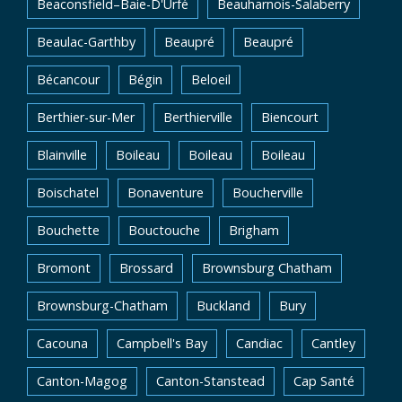
Beaconsfield–Baie-D'Urfé
Beauharnois-Salaberry
Beaulac-Garthby
Beaupré
Beaupré
Bécancour
Bégin
Beloeil
Berthier-sur-Mer
Berthierville
Biencourt
Blainville
Boileau
Boileau
Boileau
Boischatel
Bonaventure
Boucherville
Bouchette
Bouctouche
Brigham
Bromont
Brossard
Brownsburg Chatham
Brownsburg-Chatham
Buckland
Bury
Cacouna
Campbell's Bay
Candiac
Cantley
Canton-Magog
Canton-Stanstead
Cap Santé