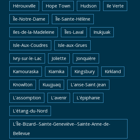
Hérouxville
Hope Town
Hudson
Ile Verte
Île-Notre-Dame
Île-Sainte-Hélène
Iles-de-la-Madeleine
Îles-Laval
Inukjuak
Isle-Aux-Coudres
Isle-aux-Grues
Ivry-sur-le-Lac
Joliette
Jonquière
Kamouraska
Kiamika
Kingsbury
Kirkland
Knowlton
Kuujjuaq
L'anse-Saint-Jean
L'assomption
L'avenir
L'épiphanie
L'étang-du-Nord
L'Île-Bizard--Sainte-Geneviève--Sainte-Anne-de-
Bellevue