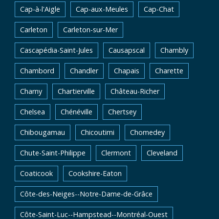
Cap-à-l'Aigle
Cap-aux-Meules
Cap-Chat
Carleton
Carleton-sur-Mer
Cascapédia-Saint-Jules
Causapscal
Chambly
Chambord
Chandler
Chapais
Charette
Charny
Chartierville
Château-Richer
Chelsea
Chénéville
Chertsey
Chibougamau
Chicoutimi
Chomedey
Chute-Saint-Philippe
Clermont
Cleveland
Coaticook
Cookshire-Eaton
Côte-des-Neiges--Notre-Dame-de-Grâce
Côte-Saint-Luc--Hampstead--Montréal-Ouest