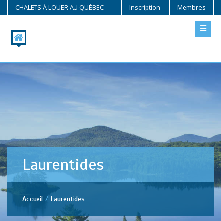
CHALETS À LOUER AU QUÉBEC
Inscription
Membres
Laurentides
Accueil
Laurentides