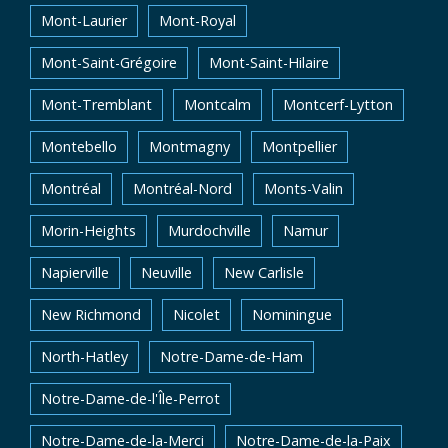
Mont-Laurier
Mont-Royal
Mont-Saint-Grégoire
Mont-Saint-Hilaire
Mont-Tremblant
Montcalm
Montcerf-Lytton
Montebello
Montmagny
Montpellier
Montréal
Montréal-Nord
Monts-Valin
Morin-Heights
Murdochville
Namur
Napierville
Neuville
New Carlisle
New Richmond
Nicolet
Nominingue
North-Hatley
Notre-Dame-de-Ham
Notre-Dame-de-l'Île-Perrot
Notre-Dame-de-la-Merci
Notre-Dame-de-la-Paix