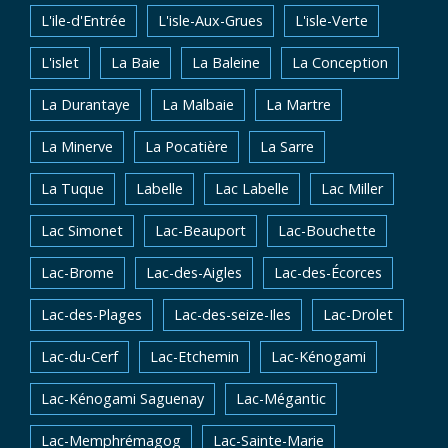
L'ile-d'Entrée
L'isle-Aux-Grues
L'isle-Verte
L'islet
La Baie
La Baleine
La Conception
La Durantaye
La Malbaie
La Martre
La Minerve
La Pocatière
La Sarre
La Tuque
Labelle
Lac Labelle
Lac Miller
Lac Simonet
Lac-Beauport
Lac-Bouchette
Lac-Brome
Lac-des-Aigles
Lac-des-Écorces
Lac-des-Plages
Lac-des-seize-Iles
Lac-Drolet
Lac-du-Cerf
Lac-Etchemin
Lac-Kénogami
Lac-Kénogami Saguenay
Lac-Mégantic
Lac-Memphrémagog
Lac-Sainte-Marie