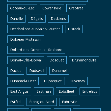
Coteau-du-Lac
Cowansville
Crabtree
Danville
Dégelis
Desbiens
Deschaillons-sur-Saint-Laurent
Disraeli
Dolbeau-Mistassini
Dollard-des-Ormeaux--Roxboro
Dorval--L'Île-Dorval
Dosquet
Drummondville
Duclos
Dudswell
Duhamel
Duhamel-Ouest
Duparquet
Duvernay
East Angus
Eastman
Ebbsfleet
Entrelacs
Estérel
Étang-du-Nord
Fabreville