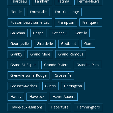
Falardeau
Farnham
Fatima
Ferme-Neuve
Floride
Forestville
Fort-Coulonge
Fossambault-sur-le-Lac
Frampton
Franquelin
Gallichan
Gaspé
Gatineau
Gentilly
Georgeville
Girardville
Godbout
Gore
Granby
Grand-Mère
Grand-Remous
Grand-St-Esprit
Grande-Rivière
Grandes-Piles
Grenville-sur-la-Rouge
Grosse-Île
Grosses-Roches
Guérin
Harrington
Hatley
Havelock
Havre-Aubert
Havre-aux-Maisons
Hébertville
Hemmingford