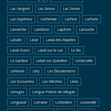
Lac-Sergent
Lac-Simon
Lac-Simon
Lac-Supérieur
Lachenaie
Lachine
Lachute
Lamarche
Lambton
Lapêche
Larouche
LaSalle
Laval
Laval-des-Rapides
Laval-Ouest
Laval-sur-le-Lac
Le Bic
Le Gardeur
Lebel-sur-Quévillon
Leclercville
Lefebvre
Léry
Les Éboulements
Les Escoumins
Les Méchins
Lévis
Limoges
Longue-Pointe-de-Mingan
Longueuil
Lorraine
Lotbinière
Louiseville