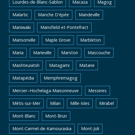
Lourdes-de-Blanc-Sablon
Macaza
Magog
Malartic
Manche D'épée
Mandeville
Maniwaki
Mansfield-et-Pontefract
Mansonville
Maple Grove
Marbleton
Maria
Marieville
Marston
Mascouche
Mashteuiatsh
Matagami
Matane
Matapédia
Memphremagog
Mercier–Hochelaga-Maisonneuve
Messines
Métis-sur-Mer
Milan
Mille-Isles
Mirabel
Mont-Blanc
Mont-Brun
Mont-Carmel-de-Kamouraska
Mont-Joli