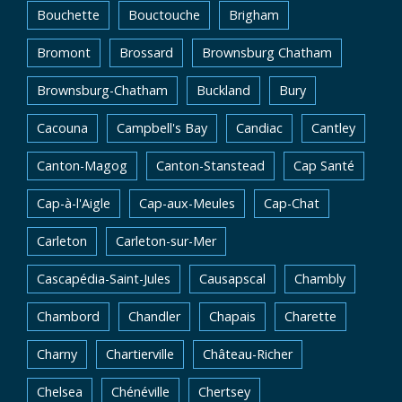
Bouchette
Bouctouche
Brigham
Bromont
Brossard
Brownsburg Chatham
Brownsburg-Chatham
Buckland
Bury
Cacouna
Campbell's Bay
Candiac
Cantley
Canton-Magog
Canton-Stanstead
Cap Santé
Cap-à-l'Aigle
Cap-aux-Meules
Cap-Chat
Carleton
Carleton-sur-Mer
Cascapédia-Saint-Jules
Causapscal
Chambly
Chambord
Chandler
Chapais
Charette
Charny
Chartierville
Château-Richer
Chelsea
Chénéville
Chertsey