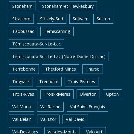
Stoneham
Stoneham-et-Tewkesbury
Stratford
Stukely-Sud
Sullivan
Sutton
Tadoussac
Témiscaming
Témiscouata-Sur-Le-Lac
Témiscouata-Sur-Le-Lac (Notre-Dame-Du-Lac)
Terrebonne
Thetford Mines
Thurso
Tingwick
Trenholm
Trois-Pistoles
Trois-Rives
Trois-Rivières
Ulverton
Upton
Val Morin
Val Racine
Val Saint-François
Val-Bélair
Val-D'or
Val-David
Val-Des-Lacs
Val-des-Monts
Valcourt