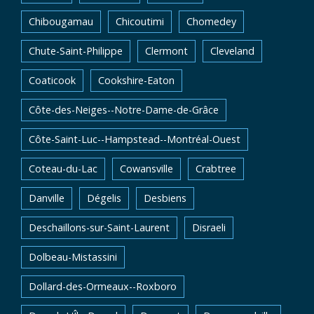
Chibougamau
Chicoutimi
Chomedey
Chute-Saint-Philippe
Clermont
Cleveland
Coaticook
Cookshire-Eaton
Côte-des-Neiges--Notre-Dame-de-Grâce
Côte-Saint-Luc--Hampstead--Montréal-Ouest
Coteau-du-Lac
Cowansville
Crabtree
Danville
Dégelis
Desbiens
Deschaillons-sur-Saint-Laurent
Disraeli
Dolbeau-Mistassini
Dollard-des-Ormeaux--Roxboro