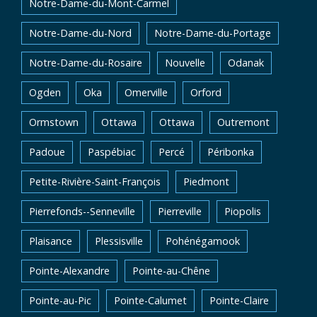
Notre-Dame-du-Mont-Carmel
Notre-Dame-du-Nord
Notre-Dame-du-Portage
Notre-Dame-du-Rosaire
Nouvelle
Odanak
Ogden
Oka
Omerville
Orford
Ormstown
Ottawa
Ottawa
Outremont
Padoue
Paspébiac
Percé
Péribonka
Petite-Rivière-Saint-François
Piedmont
Pierrefonds--Senneville
Pierreville
Piopolis
Plaisance
Plessisville
Pohénégamook
Pointe-Alexandre
Pointe-au-Chêne
Pointe-au-Pic
Pointe-Calumet
Pointe-Claire