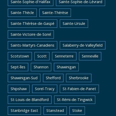
Sainte-Sophie-d'Halifax
Sainte-Sophie-de-Lévrard
Sainte-Thècle
Sainte-Thérèse
Sainte-Thérèse-de-Gaspé
Sainte-Ursule
Sainte-Victoire-de-Sorel
Saints-Martyrs-Canadiens
Salaberry-de-Valleyfield
Scotstown
Scott
Senneterre
Senneville
Sept-îles
Shannon
Shawinigan
Shawinigan-Sud
Shefford
Sherbrooke
Shipshaw
Sorel-Tracy
St-Fabien-de-Panet
St-Louis-de-Blandford
St-Rémi-de-Tingwick
Stanbridge East
Stanstead
Stoke