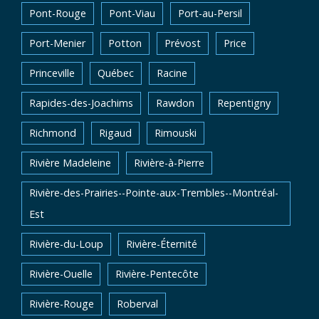
Pont-Rouge
Pont-Viau
Port-au-Persil
Port-Menier
Potton
Prévost
Price
Princeville
Québec
Racine
Rapides-des-Joachims
Rawdon
Repentigny
Richmond
Rigaud
Rimouski
Rivière Madeleine
Rivière-à-Pierre
Rivière-des-Prairies--Pointe-aux-Trembles--Montréal-
Est
Rivière-du-Loup
Rivière-Éternité
Rivière-Ouelle
Rivière-Pentecôte
Rivière-Rouge
Roberval