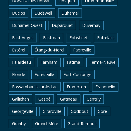
Dorval--L'Île-Dorval
Dosquet
Drummondville
Duclos
Dudswell
Duhamel
Duhamel-Ouest
Duparquet
Duvernay
East Angus
Eastman
Ebbsfleet
Entrelacs
Estérel
Étang-du-Nord
Fabreville
Falardeau
Farnham
Fatima
Ferme-Neuve
Floride
Forestville
Fort-Coulonge
Fossambault-sur-le-Lac
Frampton
Franquelin
Gallichan
Gaspé
Gatineau
Gentilly
Georgeville
Girardville
Godbout
Gore
Granby
Grand-Mère
Grand-Remous