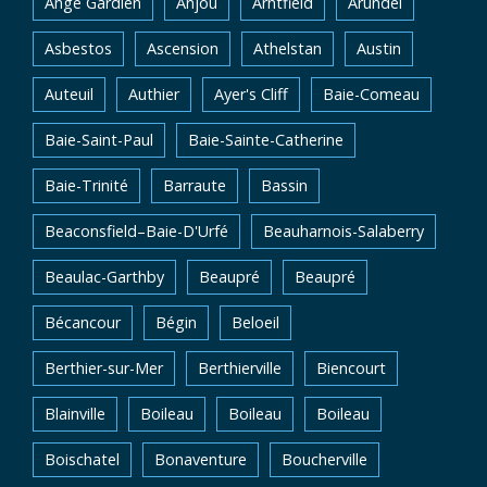
Ange Gardien
Anjou
Arntfield
Arundel
Asbestos
Ascension
Athelstan
Austin
Auteuil
Authier
Ayer's Cliff
Baie-Comeau
Baie-Saint-Paul
Baie-Sainte-Catherine
Baie-Trinité
Barraute
Bassin
Beaconsfield–Baie-D'Urfé
Beauharnois-Salaberry
Beaulac-Garthby
Beaupré
Beaupré
Bécancour
Bégin
Beloeil
Berthier-sur-Mer
Berthierville
Biencourt
Blainville
Boileau
Boileau
Boileau
Boischatel
Bonaventure
Boucherville