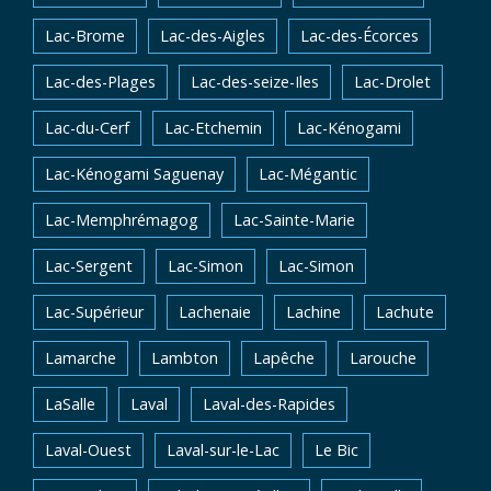
Lac-Brome
Lac-des-Aigles
Lac-des-Écorces
Lac-des-Plages
Lac-des-seize-Iles
Lac-Drolet
Lac-du-Cerf
Lac-Etchemin
Lac-Kénogami
Lac-Kénogami Saguenay
Lac-Mégantic
Lac-Memphrémagog
Lac-Sainte-Marie
Lac-Sergent
Lac-Simon
Lac-Simon
Lac-Supérieur
Lachenaie
Lachine
Lachute
Lamarche
Lambton
Lapêche
Larouche
LaSalle
Laval
Laval-des-Rapides
Laval-Ouest
Laval-sur-le-Lac
Le Bic