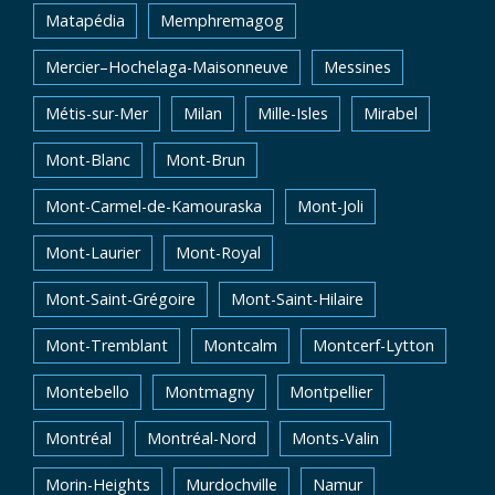
Matapédia
Memphremagog
Mercier–Hochelaga-Maisonneuve
Messines
Métis-sur-Mer
Milan
Mille-Isles
Mirabel
Mont-Blanc
Mont-Brun
Mont-Carmel-de-Kamouraska
Mont-Joli
Mont-Laurier
Mont-Royal
Mont-Saint-Grégoire
Mont-Saint-Hilaire
Mont-Tremblant
Montcalm
Montcerf-Lytton
Montebello
Montmagny
Montpellier
Montréal
Montréal-Nord
Monts-Valin
Morin-Heights
Murdochville
Namur