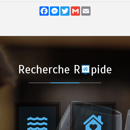
Facebook
Messenger
Twitter
Gmail
Email
Recherche R
pide