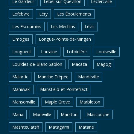
Le Gardeur
Lebel-sur-Quévillon
Leclercville
Lefebvre
Léry
Les Éboulements
Les Escoumins
Les Méchins
Lévis
Limoges
Longue-Pointe-de-Mingan
Longueuil
Lorraine
Lotbinière
Louiseville
Lourdes-de-Blanc-Sablon
Macaza
Magog
Malartic
Manche D'épée
Mandeville
Maniwaki
Mansfield-et-Pontefract
Mansonville
Maple Grove
Marbleton
Maria
Marieville
Marston
Mascouche
Mashteuiatsh
Matagami
Matane