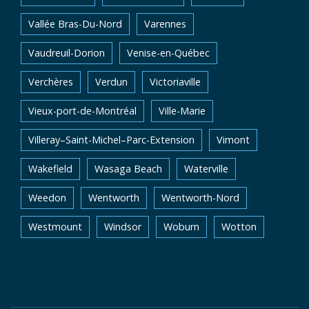
Vallée Bras-Du-Nord
Varennes
Vaudreuil-Dorion
Venise-en-Québec
Verchères
Verdun
Victoriaville
Vieux-port-de-Montréal
Ville-Marie
Villeray–Saint-Michel–Parc-Extension
Vimont
Wakefield
Wasaga Beach
Waterville
Weedon
Wentworth
Wentworth-Nord
Westmount
Windsor
Woburn
Wotton