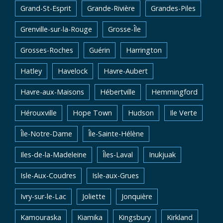
Grand-St-Esprit
Grande-Rivière
Grandes-Piles
Grenville-sur-la-Rouge
Grosse-Île
Grosses-Roches
Guérin
Harrington
Hatley
Havelock
Havre-Aubert
Havre-aux-Maisons
Hébertville
Hemmingford
Hérouxville
Hope Town
Hudson
Ile Verte
Île-Notre-Dame
Île-Sainte-Hélène
Iles-de-la-Madeleine
Îles-Laval
Inukjuak
Isle-Aux-Coudres
Isle-aux-Grues
Ivry-sur-le-Lac
Joliette
Jonquière
Kamouraska
Kiamika
Kingsbury
Kirkland