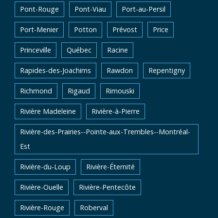
Pont-Rouge
Pont-Viau
Port-au-Persil
Port-Menier
Potton
Prévost
Price
Princeville
Québec
Racine
Rapides-des-Joachims
Rawdon
Repentigny
Richmond
Rigaud
Rimouski
Rivière Madeleine
Rivière-à-Pierre
Rivière-des-Prairies--Pointe-aux-Trembles--Montréal-
Est
Rivière-du-Loup
Rivière-Éternité
Rivière-Ouelle
Rivière-Pentecôte
Rivière-Rouge
Roberval