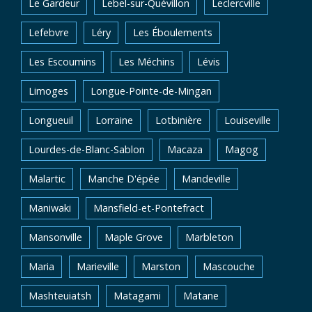
Le Gardeur
Lebel-sur-Quévillon
Leclercville
Lefebvre
Léry
Les Éboulements
Les Escoumins
Les Méchins
Lévis
Limoges
Longue-Pointe-de-Mingan
Longueuil
Lorraine
Lotbinière
Louiseville
Lourdes-de-Blanc-Sablon
Macaza
Magog
Malartic
Manche D'épée
Mandeville
Maniwaki
Mansfield-et-Pontefract
Mansonville
Maple Grove
Marbleton
Maria
Marieville
Marston
Mascouche
Mashteuiatsh
Matagami
Matane