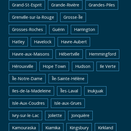
Grand-St-Esprit
Grande-Rivière
Grandes-Piles
Grenville-sur-la-Rouge
Grosse-Île
Grosses-Roches
Guérin
Harrington
Hatley
Havelock
Havre-Aubert
Havre-aux-Maisons
Hébertville
Hemmingford
Hérouxville
Hope Town
Hudson
Ile Verte
Île-Notre-Dame
Île-Sainte-Hélène
Iles-de-la-Madeleine
Îles-Laval
Inukjuak
Isle-Aux-Coudres
Isle-aux-Grues
Ivry-sur-le-Lac
Joliette
Jonquière
Kamouraska
Kiamika
Kingsbury
Kirkland