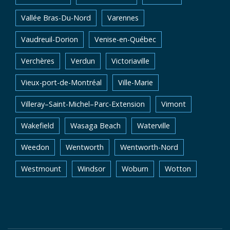
Vallée Bras-Du-Nord
Varennes
Vaudreuil-Dorion
Venise-en-Québec
Verchères
Verdun
Victoriaville
Vieux-port-de-Montréal
Ville-Marie
Villeray–Saint-Michel–Parc-Extension
Vimont
Wakefield
Wasaga Beach
Waterville
Weedon
Wentworth
Wentworth-Nord
Westmount
Windsor
Woburn
Wotton