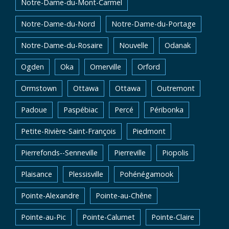
Notre-Dame-du-Mont-Carmel
Notre-Dame-du-Nord
Notre-Dame-du-Portage
Notre-Dame-du-Rosaire
Nouvelle
Odanak
Ogden
Oka
Omerville
Orford
Ormstown
Ottawa
Ottawa
Outremont
Padoue
Paspébiac
Percé
Péribonka
Petite-Rivière-Saint-François
Piedmont
Pierrefonds--Senneville
Pierreville
Piopolis
Plaisance
Plessisville
Pohénégamook
Pointe-Alexandre
Pointe-au-Chêne
Pointe-au-Pic
Pointe-Calumet
Pointe-Claire