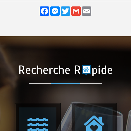
Facebook
Messenger
Twitter
Gmail
Email
Recherche R
pide