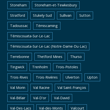
Stoneham
Stoneham-et-Tewkesbury
Stratford
Stukely-Sud
Sullivan
Sutton
Tadoussac
Témiscaming
Témiscouata-Sur-Le-Lac
Témiscouata-Sur-Le-Lac (Notre-Dame-Du-Lac)
Terrebonne
Thetford Mines
Thurso
Tingwick
Trenholm
Trois-Pistoles
Trois-Rives
Trois-Rivières
Ulverton
Upton
Val Morin
Val Racine
Val Saint-François
Val-Bélair
Val-D'or
Val-David
Val-Des-Lacs
Val-des-Monts
Valcourt