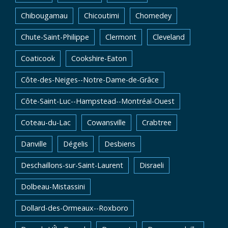
Chibougamau
Chicoutimi
Chomedey
Chute-Saint-Philippe
Clermont
Cleveland
Coaticook
Cookshire-Eaton
Côte-des-Neiges--Notre-Dame-de-Grâce
Côte-Saint-Luc--Hampstead--Montréal-Ouest
Coteau-du-Lac
Cowansville
Crabtree
Danville
Dégelis
Desbiens
Deschaillons-sur-Saint-Laurent
Disraeli
Dolbeau-Mistassini
Dollard-des-Ormeaux--Roxboro