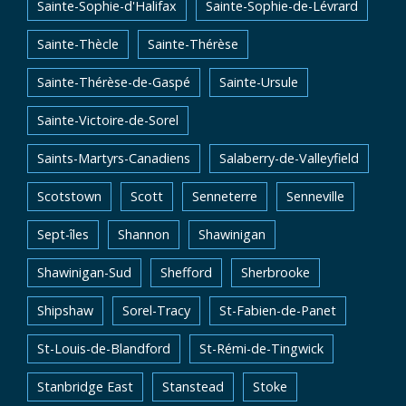
Sainte-Sophie-d'Halifax
Sainte-Sophie-de-Lévrard
Sainte-Thècle
Sainte-Thérèse
Sainte-Thérèse-de-Gaspé
Sainte-Ursule
Sainte-Victoire-de-Sorel
Saints-Martyrs-Canadiens
Salaberry-de-Valleyfield
Scotstown
Scott
Senneterre
Senneville
Sept-îles
Shannon
Shawinigan
Shawinigan-Sud
Shefford
Sherbrooke
Shipshaw
Sorel-Tracy
St-Fabien-de-Panet
St-Louis-de-Blandford
St-Rémi-de-Tingwick
Stanbridge East
Stanstead
Stoke