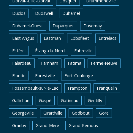
Dorval--L'Île-Dorval
Dosquet
Drummondville
Duclos
Dudswell
Duhamel
Duhamel-Ouest
Duparquet
Duvernay
East Angus
Eastman
Ebbsfleet
Entrelacs
Estérel
Étang-du-Nord
Fabreville
Falardeau
Farnham
Fatima
Ferme-Neuve
Floride
Forestville
Fort-Coulonge
Fossambault-sur-le-Lac
Frampton
Franquelin
Gallichan
Gaspé
Gatineau
Gentilly
Georgeville
Girardville
Godbout
Gore
Granby
Grand-Mère
Grand-Remous