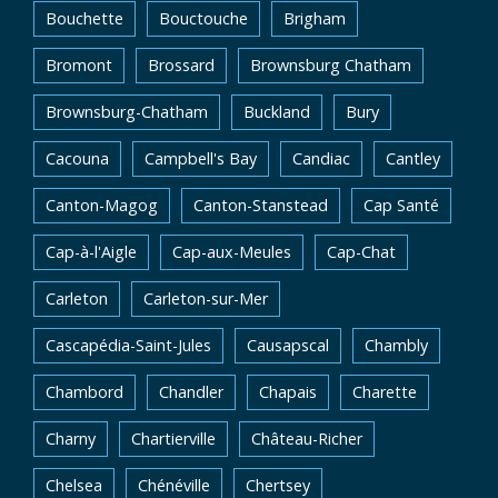
Bouchette
Bouctouche
Brigham
Bromont
Brossard
Brownsburg Chatham
Brownsburg-Chatham
Buckland
Bury
Cacouna
Campbell's Bay
Candiac
Cantley
Canton-Magog
Canton-Stanstead
Cap Santé
Cap-à-l'Aigle
Cap-aux-Meules
Cap-Chat
Carleton
Carleton-sur-Mer
Cascapédia-Saint-Jules
Causapscal
Chambly
Chambord
Chandler
Chapais
Charette
Charny
Chartierville
Château-Richer
Chelsea
Chénéville
Chertsey