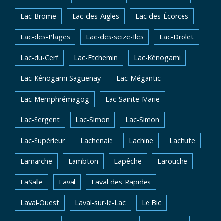
Lac-Brome
Lac-des-Aigles
Lac-des-Écorces
Lac-des-Plages
Lac-des-seize-Iles
Lac-Drolet
Lac-du-Cerf
Lac-Etchemin
Lac-Kénogami
Lac-Kénogami Saguenay
Lac-Mégantic
Lac-Memphrémagog
Lac-Sainte-Marie
Lac-Sergent
Lac-Simon
Lac-Simon
Lac-Supérieur
Lachenaie
Lachine
Lachute
Lamarche
Lambton
Lapêche
Larouche
LaSalle
Laval
Laval-des-Rapides
Laval-Ouest
Laval-sur-le-Lac
Le Bic