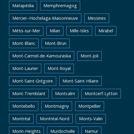
Matapédia
Memphremagog
Mercier–Hochelaga-Maisonneuve
Messines
Métis-sur-Mer
Milan
Mille-Isles
Mirabel
Mont-Blanc
Mont-Brun
Mont-Carmel-de-Kamouraska
Mont-Joli
Mont-Laurier
Mont-Royal
Mont-Saint-Grégoire
Mont-Saint-Hilaire
Mont-Tremblant
Montcalm
Montcerf-Lytton
Montebello
Montmagny
Montpellier
Montréal
Montréal-Nord
Monts-Valin
Morin-Heights
Murdochville
Namur