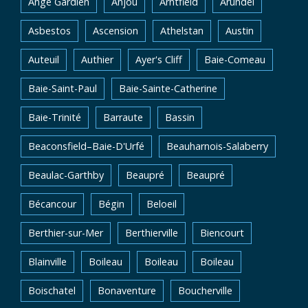
Ange Gardien
Anjou
Arntfield
Arundel
Asbestos
Ascension
Athelstan
Austin
Auteuil
Authier
Ayer's Cliff
Baie-Comeau
Baie-Saint-Paul
Baie-Sainte-Catherine
Baie-Trinité
Barraute
Bassin
Beaconsfield–Baie-D'Urfé
Beauharnois-Salaberry
Beaulac-Garthby
Beaupré
Beaupré
Bécancour
Bégin
Beloeil
Berthier-sur-Mer
Berthierville
Biencourt
Blainville
Boileau
Boileau
Boileau
Boischatel
Bonaventure
Boucherville