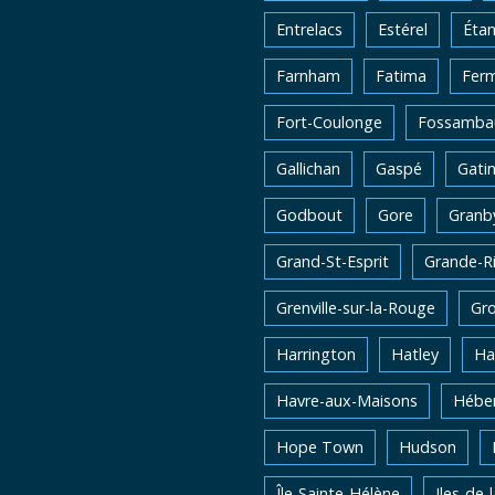
Entrelacs
Estérel
Éta
Farnham
Fatima
Fer
Fort-Coulonge
Fossambau
Gallichan
Gaspé
Gati
Godbout
Gore
Granb
Grand-St-Esprit
Grande-Ri
Grenville-sur-la-Rouge
Gro
Harrington
Hatley
Ha
Havre-aux-Maisons
Héber
Hope Town
Hudson
Île-Sainte-Hélène
Iles-de-