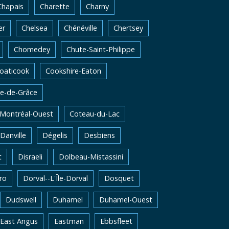
Chapais
Charette
Charny
er
Chelsea
Chénéville
Chertsey
Chomedey
Chute-Saint-Philippe
oaticook
Cookshire-Eaton
e-de-Grâce
-Montréal-Ouest
Coteau-du-Lac
Danville
Dégelis
Desbiens
t
Disraeli
Dolbeau-Mistassini
ro
Dorval--L'Île-Dorval
Dosquet
Dudswell
Duhamel
Duhamel-Ouest
East Angus
Eastman
Ebbsfleet