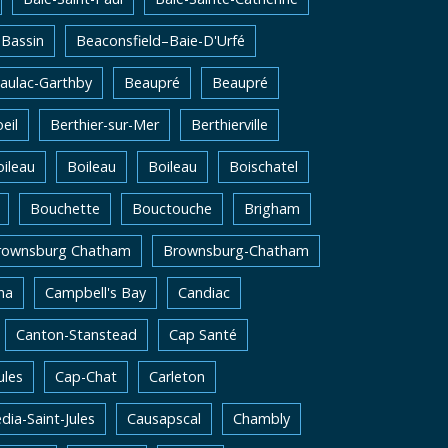
Bassin
Beaconsfield–Baie-D'Urfé
aulac-Garthby
Beaupré
Beaupré
eil
Berthier-sur-Mer
Berthierville
ileau
Boileau
Boileau
Boischatel
Bouchette
Bouctouche
Brigham
rownsburg Chatham
Brownsburg-Chatham
na
Campbell's Bay
Candiac
Canton-Stanstead
Cap Santé
ules
Cap-Chat
Carleton
dia-Saint-Jules
Causapscal
Chambly