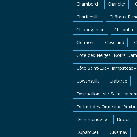
Chambord
Chandler
Chartierville
Château-Rich
Chibougamau
Chicoutimi
Clermont
Cleveland
C
Côte-des-Neiges--Notre-Dam
Côte-Saint-Luc--Hampstead-
Cowansville
Crabtree
Deschaillons-sur-Saint-Lauren
Dollard-des-Ormeaux--Roxbo
Drummondville
Duclos
Duparquet
Duvernay