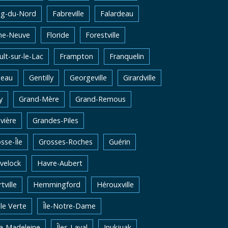
ng-du-Nord
Fabreville
Falardeau
me-Neuve
Floride
Forestville
lt-sur-le-Lac
Frampton
Franquelin
neau
Gentilly
Georgeville
Girardville
y
Grand-Mère
Grand-Remous
vière
Grandes-Piles
sse-Île
Grosses-Roches
Guérin
velock
Havre-Aubert
tville
Hemmingford
Hérouxville
Ile Verte
Île-Notre-Dame
la-Madeleine
Îles-Laval
Inukjuak