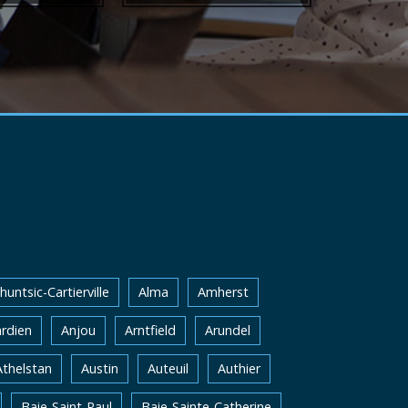
huntsic-Cartierville
Alma
Amherst
rdien
Anjou
Arntfield
Arundel
Athelstan
Austin
Auteuil
Authier
Baie-Saint-Paul
Baie-Sainte-Catherine