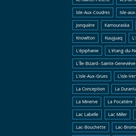
Isle-Aux-Coudres
Isle-aux
Jonquière
Kamouraska
Knowlton
Kuujjuaq
L
L'épiphanie
L'étang-du-N
L'Île-Bizard--Sainte-Genevièv
L'isle-Aux-Grues
L'isle-Ver
La Conception
La Durant
La Minerve
La Pocatière
Lac Labelle
Lac Miller
Lac-Bouchette
Lac-Brom