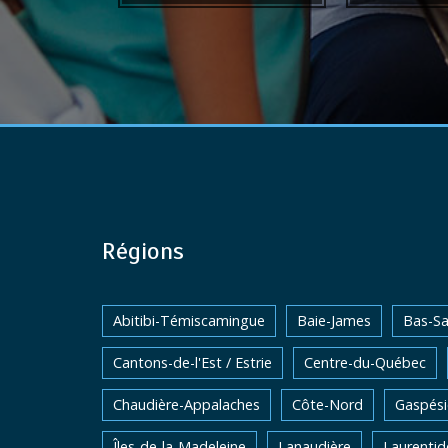
Régions
Abitibi-Témiscamingue
Baie-James
Bas-Sa
Cantons-de-l'Est / Estrie
Centre-du-Québec
Chaudière-Appalaches
Côte-Nord
Gaspési
Îles-de-la-Madeleine
Lanaudière
Laurentid