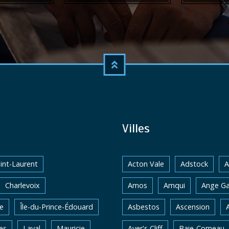
Villes
int-Laurent
Acton Vale
Adstock
A
Charlevoix
Amos
Amqui
Ange Ga
e
Île-du-Prince-Édouard
Asbestos
Ascension
es
Laval
Mauricie
Ayer's Cliff
Baie-Comeau