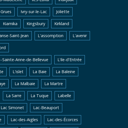
-Grues
Ivry-sur-le-Lac
Joliette
Kiamika
Kingsbury
Kirkland
'anse-Saint-Jean
L'assomption
L'avenir
ord
e--Sainte-Anne-de-Bellevue
L'ile-d'Entrée
te
L'islet
La Baie
La Baleine
aye
La Malbaie
La Martre
La Sarre
La Tuque
Labelle
Lac Simonet
Lac-Beauport
e
Lac-des-Aigles
Lac-des-Écorces