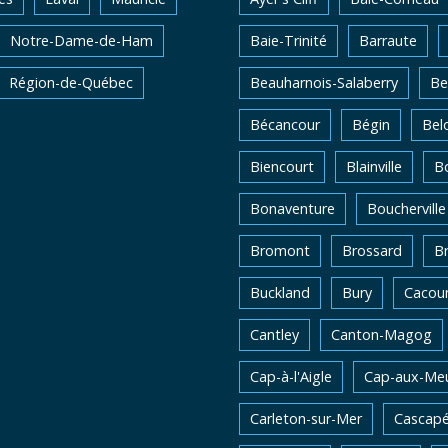
Notre-Dame-de-Ham
Baie-Trinité
Barraute
Région-de-Québec
Beauharnois-Salaberry
Be
Bécancour
Bégin
Belo
Biencourt
Blainville
Bo
Bonaventure
Boucherville
Bromont
Brossard
B
Buckland
Bury
Cacou
Cantley
Canton-Magog
Cap-à-l'Aigle
Cap-aux-Me
Carleton-sur-Mer
Cascapé