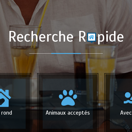
Recherche R
pide
 rond
Animaux acceptés
Avec