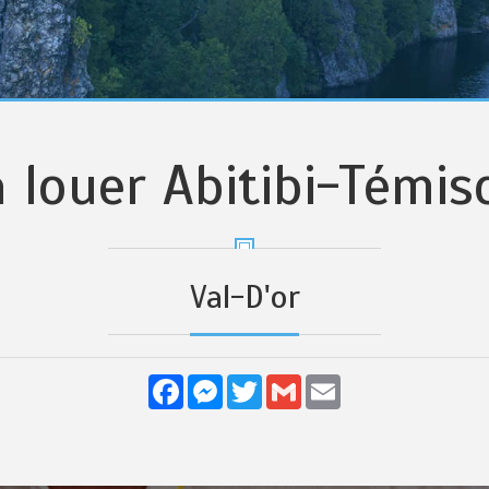
à louer Abitibi-Témi
Val-D'or
Facebook
Messenger
Twitter
Gmail
Email