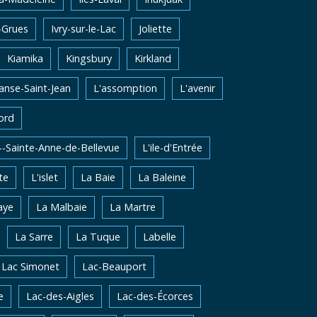
-Grues
Ivry-sur-le-Lac
Joliette
Kiamika
Kingsbury
Kirkland
'anse-Saint-Jean
L'assomption
L'avenir
ord
e--Sainte-Anne-de-Bellevue
L'ile-d'Entrée
te
L'islet
La Baie
La Baleine
aye
La Malbaie
La Martre
La Sarre
La Tuque
Labelle
Lac Simonet
Lac-Beauport
e
Lac-des-Aigles
Lac-des-Écorces