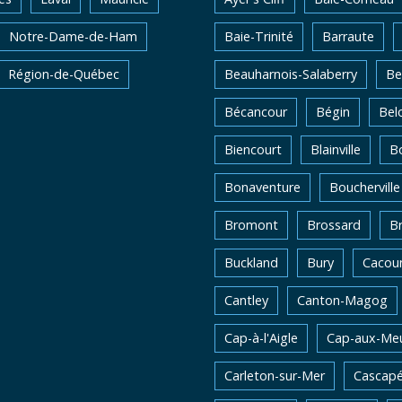
Notre-Dame-de-Ham
Baie-Trinité
Barraute
Région-de-Québec
Beauharnois-Salaberry
Be
Bécancour
Bégin
Belo
Biencourt
Blainville
Bo
Bonaventure
Boucherville
Bromont
Brossard
B
Buckland
Bury
Cacou
Cantley
Canton-Magog
Cap-à-l'Aigle
Cap-aux-Me
Carleton-sur-Mer
Cascapé