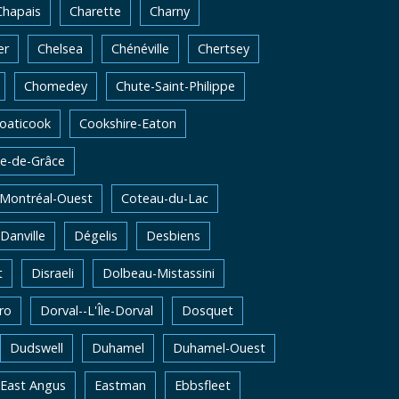
Chapais
Charette
Charny
er
Chelsea
Chénéville
Chertsey
Chomedey
Chute-Saint-Philippe
oaticook
Cookshire-Eaton
e-de-Grâce
-Montréal-Ouest
Coteau-du-Lac
Danville
Dégelis
Desbiens
t
Disraeli
Dolbeau-Mistassini
ro
Dorval--L'Île-Dorval
Dosquet
Dudswell
Duhamel
Duhamel-Ouest
East Angus
Eastman
Ebbsfleet