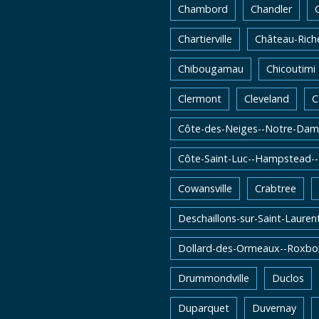
Chambord
Chandler
Chartierville
Château-Rich
Chibougamau
Chicoutimi
Clermont
Cleveland
C
Côte-des-Neiges--Notre-Dam
Côte-Saint-Luc--Hampstead-
Cowansville
Crabtree
Deschaillons-sur-Saint-Lauren
Dollard-des-Ormeaux--Roxbo
Drummondville
Duclos
Duparquet
Duvernay