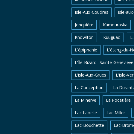
Isle-Aux-Coudres
Isle-aux
Jonquière
Kamouraska
Knowlton
Kuujjuaq
L
L'épiphanie
L'étang-du-N
L'Île-Bizard--Sainte-Genevièv
L'isle-Aux-Grues
L'isle-Ver
La Conception
La Durant
La Minerve
La Pocatière
Lac Labelle
Lac Miller
Lac-Bouchette
Lac-Brom