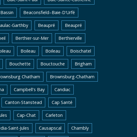
Bassin
Beaconsfield–Baie-D'Urfé
aulac-Garthby
Beaupré
Beaupré
eil
Berthier-sur-Mer
Berthierville
ileau
Boileau
Boileau
Boischatel
Bouchette
Bouctouche
Brigham
rownsburg Chatham
Brownsburg-Chatham
na
Campbell's Bay
Candiac
Canton-Stanstead
Cap Santé
ules
Cap-Chat
Carleton
dia-Saint-Jules
Causapscal
Chambly