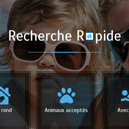
Recherche R
pide
 rond
Animaux acceptés
Avec