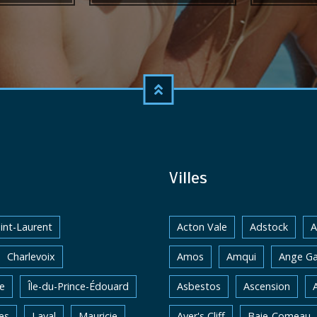
Villes
int-Laurent
Acton Vale
Adstock
A
Charlevoix
Amos
Amqui
Ange Ga
e
Île-du-Prince-Édouard
Asbestos
Ascension
es
Laval
Mauricie
Ayer's Cliff
Baie-Comeau