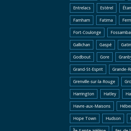
Entrelacs
Estérel
Éta
Farnham
Fatima
Fer
Fort-Coulonge
Fossambau
Gallichan
Gaspé
Gati
Godbout
Gore
Granb
Grand-St-Esprit
Grande-Ri
Grenville-sur-la-Rouge
Gro
Harrington
Hatley
Ha
Havre-aux-Maisons
Héber
Hope Town
Hudson
Île-Sainte-Hélène
Iles-de-