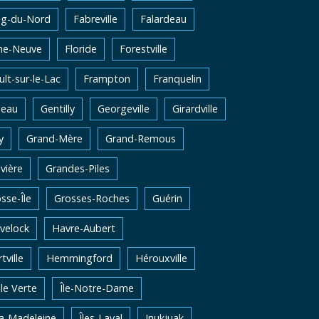
ng-du-Nord
Fabreville
Falardeau
me-Neuve
Floride
Forestville
lt-sur-le-Lac
Frampton
Franquelin
neau
Gentilly
Georgeville
Girardville
y
Grand-Mère
Grand-Remous
vière
Grandes-Piles
sse-Île
Grosses-Roches
Guérin
velock
Havre-Aubert
tville
Hemmingford
Hérouxville
Ile Verte
Île-Notre-Dame
la-Madeleine
Îles-Laval
Inukjuak