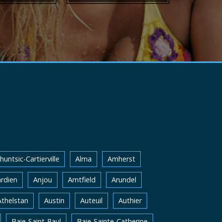
huntsic-Cartierville
Alma
Amherst
rdien
Anjou
Arntfield
Arundel
Athelstan
Austin
Auteuil
Authier
Baie-Saint-Paul
Baie-Sainte-Catherine