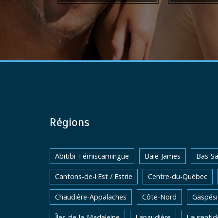
Régions
Abitibi-Témiscamingue
Baie-James
Bas-Sa
Cantons-de-l'Est / Estrie
Centre-du-Québec
Chaudière-Appalaches
Côte-Nord
Gaspési
Îles-de-la-Madeleine
Lanaudière
Laurentid