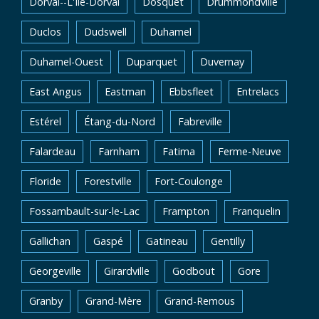
Dorval--L'Île-Dorval
Dosquet
Drummondville
Duclos
Dudswell
Duhamel
Duhamel-Ouest
Duparquet
Duvernay
East Angus
Eastman
Ebbsfleet
Entrelacs
Estérel
Étang-du-Nord
Fabreville
Falardeau
Farnham
Fatima
Ferme-Neuve
Floride
Forestville
Fort-Coulonge
Fossambault-sur-le-Lac
Frampton
Franquelin
Gallichan
Gaspé
Gatineau
Gentilly
Georgeville
Girardville
Godbout
Gore
Granby
Grand-Mère
Grand-Remous