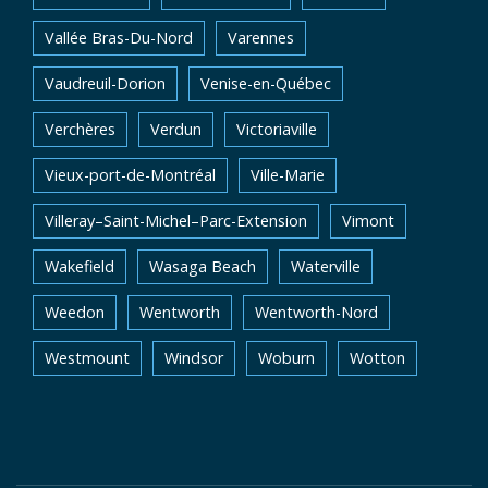
Vallée Bras-Du-Nord
Varennes
Vaudreuil-Dorion
Venise-en-Québec
Verchères
Verdun
Victoriaville
Vieux-port-de-Montréal
Ville-Marie
Villeray–Saint-Michel–Parc-Extension
Vimont
Wakefield
Wasaga Beach
Waterville
Weedon
Wentworth
Wentworth-Nord
Westmount
Windsor
Woburn
Wotton