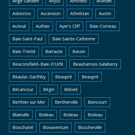
Ange Gardien
Anjou
Arntfield
Arundel
Asbestos
Ascension
Athelstan
Austin
Auteuil
Authier
Ayer's Cliff
Baie-Comeau
Baie-Saint-Paul
Baie-Sainte-Catherine
Baie-Trinité
Barraute
Bassin
Beaconsfield–Baie-D'Urfé
Beauharnois-Salaberry
Beaulac-Garthby
Beaupré
Beaupré
Bécancour
Bégin
Beloeil
Berthier-sur-Mer
Berthierville
Biencourt
Blainville
Boileau
Boileau
Boileau
Boischatel
Bonaventure
Boucherville