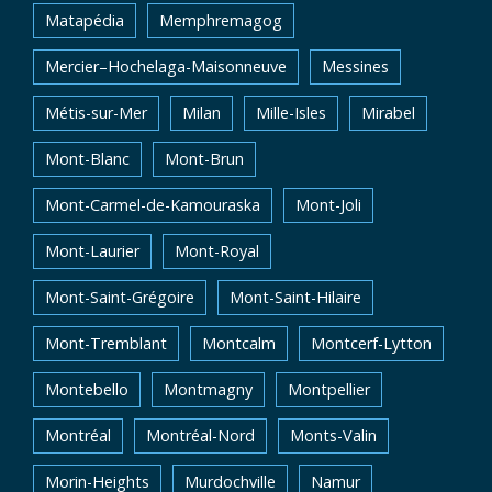
Matapédia
Memphremagog
Mercier–Hochelaga-Maisonneuve
Messines
Métis-sur-Mer
Milan
Mille-Isles
Mirabel
Mont-Blanc
Mont-Brun
Mont-Carmel-de-Kamouraska
Mont-Joli
Mont-Laurier
Mont-Royal
Mont-Saint-Grégoire
Mont-Saint-Hilaire
Mont-Tremblant
Montcalm
Montcerf-Lytton
Montebello
Montmagny
Montpellier
Montréal
Montréal-Nord
Monts-Valin
Morin-Heights
Murdochville
Namur