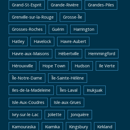
Grand-St-Esprit
Grande-Rivière
Grandes-Piles
Grenville-sur-la-Rouge
Grosse-Île
Grosses-Roches
Guérin
Harrington
Hatley
Havelock
Havre-Aubert
Havre-aux-Maisons
Hébertville
Hemmingford
Hérouxville
Hope Town
Hudson
Ile Verte
Île-Notre-Dame
Île-Sainte-Hélène
Iles-de-la-Madeleine
Îles-Laval
Inukjuak
Isle-Aux-Coudres
Isle-aux-Grues
Ivry-sur-le-Lac
Joliette
Jonquière
Kamouraska
Kiamika
Kingsbury
Kirkland