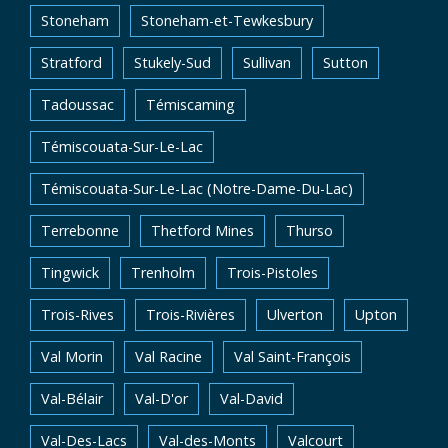
Stoneham
Stoneham-et-Tewkesbury
Stratford
Stukely-Sud
Sullivan
Sutton
Tadoussac
Témiscaming
Témiscouata-Sur-Le-Lac
Témiscouata-Sur-Le-Lac (Notre-Dame-Du-Lac)
Terrebonne
Thetford Mines
Thurso
Tingwick
Trenholm
Trois-Pistoles
Trois-Rives
Trois-Rivières
Ulverton
Upton
Val Morin
Val Racine
Val Saint-François
Val-Bélair
Val-D'or
Val-David
Val-Des-Lacs
Val-des-Monts
Valcourt