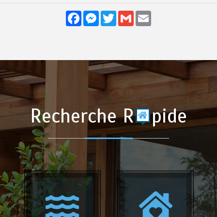
Facebook
Messenger
Twitter
Gmail
Email
Recherche R
pide