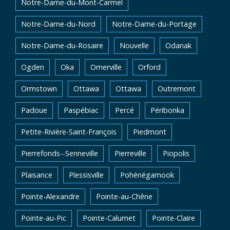
Notre-Dame-du-Mont-Carmel
Notre-Dame-du-Nord
Notre-Dame-du-Portage
Notre-Dame-du-Rosaire
Nouvelle
Odanak
Ogden
Oka
Omerville
Orford
Ormstown
Ottawa
Ottawa
Outremont
Padoue
Paspébiac
Percé
Péribonka
Petite-Rivière-Saint-François
Piedmont
Pierrefonds--Senneville
Pierreville
Piopolis
Plaisance
Plessisville
Pohénégamook
Pointe-Alexandre
Pointe-au-Chêne
Pointe-au-Pic
Pointe-Calumet
Pointe-Claire