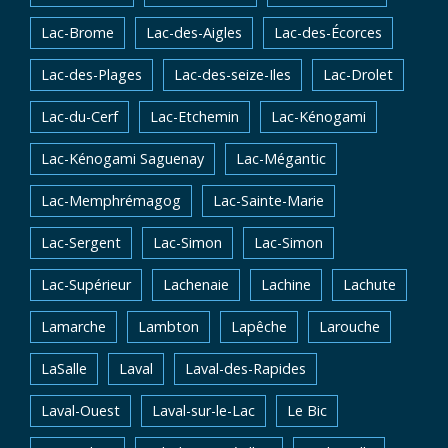
Lac-Brome
Lac-des-Aigles
Lac-des-Écorces
Lac-des-Plages
Lac-des-seize-Iles
Lac-Drolet
Lac-du-Cerf
Lac-Etchemin
Lac-Kénogami
Lac-Kénogami Saguenay
Lac-Mégantic
Lac-Memphrémagog
Lac-Sainte-Marie
Lac-Sergent
Lac-Simon
Lac-Simon
Lac-Supérieur
Lachenaie
Lachine
Lachute
Lamarche
Lambton
Lapêche
Larouche
LaSalle
Laval
Laval-des-Rapides
Laval-Ouest
Laval-sur-le-Lac
Le Bic