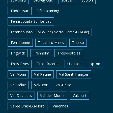
Stratford
Stukely-Sud
Sullivan
Sutton
Tadoussac
Témiscaming
Témiscouata-Sur-Le-Lac
Témiscouata-Sur-Le-Lac (Notre-Dame-Du-Lac)
Terrebonne
Thetford Mines
Thurso
Tingwick
Trenholm
Trois-Pistoles
Trois-Rives
Trois-Rivières
Ulverton
Upton
Val Morin
Val Racine
Val Saint-François
Val-Bélair
Val-D'or
Val-David
Val-Des-Lacs
Val-des-Monts
Valcourt
Vallée Bras-Du-Nord
Varennes