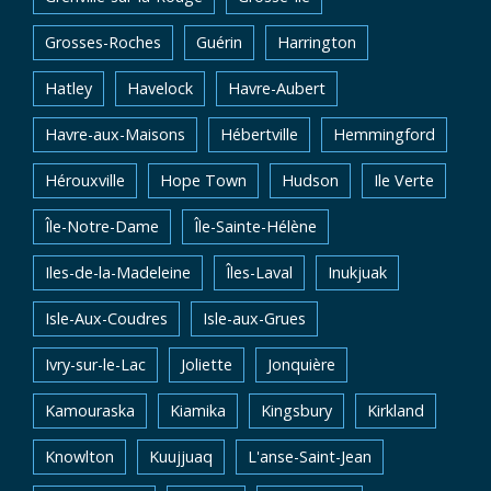
Grosses-Roches
Guérin
Harrington
Hatley
Havelock
Havre-Aubert
Havre-aux-Maisons
Hébertville
Hemmingford
Hérouxville
Hope Town
Hudson
Ile Verte
Île-Notre-Dame
Île-Sainte-Hélène
Iles-de-la-Madeleine
Îles-Laval
Inukjuak
Isle-Aux-Coudres
Isle-aux-Grues
Ivry-sur-le-Lac
Joliette
Jonquière
Kamouraska
Kiamika
Kingsbury
Kirkland
Knowlton
Kuujjuaq
L'anse-Saint-Jean