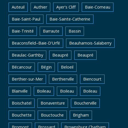
Auteuil
Authier
Ayer's Cliff
Baie-Comeau
Baie-Saint-Paul
Baie-Sainte-Catherine
Baie-Trinité
Barraute
Bassin
Beaconsfield–Baie-D'Urfé
Beauharnois-Salaberry
Beaulac-Garthby
Beaupré
Beaupré
Bécancour
Bégin
Beloeil
Berthier-sur-Mer
Berthierville
Biencourt
Blainville
Boileau
Boileau
Boileau
Boischatel
Bonaventure
Boucherville
Bouchette
Bouctouche
Brigham
Bromont
Brossard
Brownsburg Chatham