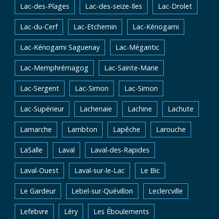
Lac-des-Plages
Lac-des-seize-Iles
Lac-Drolet
Lac-du-Cerf
Lac-Etchemin
Lac-Kénogami
Lac-Kénogami Saguenay
Lac-Mégantic
Lac-Memphrémagog
Lac-Sainte-Marie
Lac-Sergent
Lac-Simon
Lac-Simon
Lac-Supérieur
Lachenaie
Lachine
Lachute
Lamarche
Lambton
Lapêche
Larouche
LaSalle
Laval
Laval-des-Rapides
Laval-Ouest
Laval-sur-le-Lac
Le Bic
Le Gardeur
Lebel-sur-Quévillon
Leclercville
Lefebvre
Léry
Les Éboulements