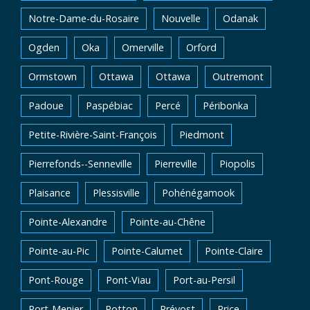
Notre-Dame-du-Rosaire
Nouvelle
Odanak
Ogden
Oka
Omerville
Orford
Ormstown
Ottawa
Ottawa
Outremont
Padoue
Paspébiac
Percé
Péribonka
Petite-Rivière-Saint-François
Piedmont
Pierrefonds--Senneville
Pierreville
Piopolis
Plaisance
Plessisville
Pohénégamook
Pointe-Alexandre
Pointe-au-Chêne
Pointe-au-Pic
Pointe-Calumet
Pointe-Claire
Pont-Rouge
Pont-Viau
Port-au-Persil
Port-Menier
Potton
Prévost
Price