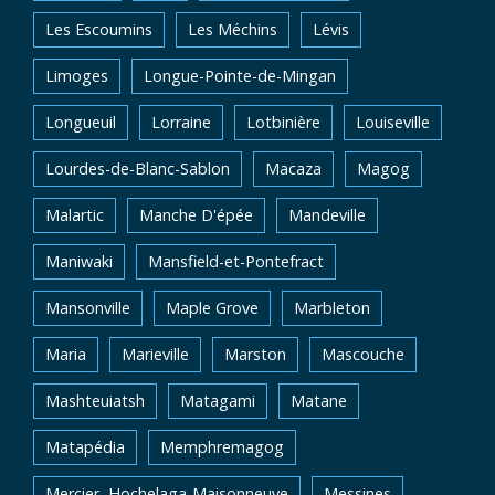
Les Escoumins
Les Méchins
Lévis
Limoges
Longue-Pointe-de-Mingan
Longueuil
Lorraine
Lotbinière
Louiseville
Lourdes-de-Blanc-Sablon
Macaza
Magog
Malartic
Manche D'épée
Mandeville
Maniwaki
Mansfield-et-Pontefract
Mansonville
Maple Grove
Marbleton
Maria
Marieville
Marston
Mascouche
Mashteuiatsh
Matagami
Matane
Matapédia
Memphremagog
Mercier–Hochelaga-Maisonneuve
Messines