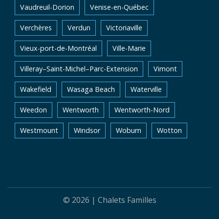
Vaudreuil-Dorion
Venise-en-Québec
Verchères
Verdun
Victoriaville
Vieux-port-de-Montréal
Ville-Marie
Villeray–Saint-Michel–Parc-Extension
Vimont
Wakefield
Wasaga Beach
Waterville
Weedon
Wentworth
Wentworth-Nord
Westmount
Windsor
Woburn
Wotton
© 2026 |
Chalets Familles