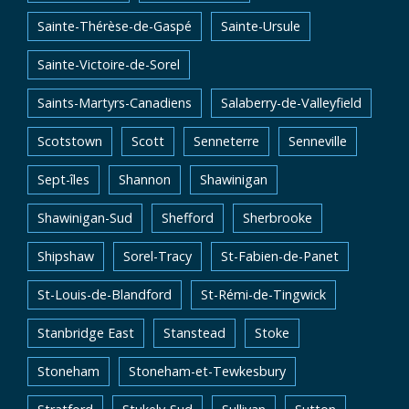
Sainte-Thérèse-de-Gaspé
Sainte-Ursule
Sainte-Victoire-de-Sorel
Saints-Martyrs-Canadiens
Salaberry-de-Valleyfield
Scotstown
Scott
Senneterre
Senneville
Sept-îles
Shannon
Shawinigan
Shawinigan-Sud
Shefford
Sherbrooke
Shipshaw
Sorel-Tracy
St-Fabien-de-Panet
St-Louis-de-Blandford
St-Rémi-de-Tingwick
Stanbridge East
Stanstead
Stoke
Stoneham
Stoneham-et-Tewkesbury