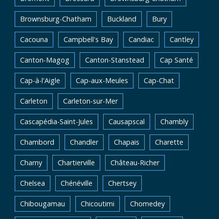
Brownsburg-Chatham
Buckland
Bury
Cacouna
Campbell's Bay
Candiac
Cantley
Canton-Magog
Canton-Stanstead
Cap Santé
Cap-à-l'Aigle
Cap-aux-Meules
Cap-Chat
Carleton
Carleton-sur-Mer
Cascapédia-Saint-Jules
Causapscal
Chambly
Chambord
Chandler
Chapais
Charette
Charny
Chartierville
Château-Richer
Chelsea
Chénéville
Chertsey
Chibougamau
Chicoutimi
Chomedey