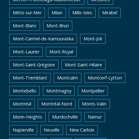
Métis-sur-Mer
Milan
Mille-Isles
Mirabel
Mont-Blanc
Mont-Brun
Mont-Carmel-de-Kamouraska
Mont-Joli
Mont-Laurier
Mont-Royal
Mont-Saint-Grégoire
Mont-Saint-Hilaire
Mont-Tremblant
Montcalm
Montcerf-Lytton
Montebello
Montmagny
Montpellier
Montréal
Montréal-Nord
Monts-Valin
Morin-Heights
Murdochville
Namur
Napierville
Neuville
New Carlisle