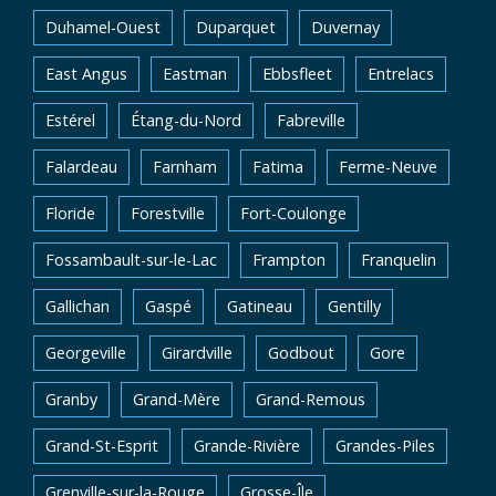
Duhamel-Ouest
Duparquet
Duvernay
East Angus
Eastman
Ebbsfleet
Entrelacs
Estérel
Étang-du-Nord
Fabreville
Falardeau
Farnham
Fatima
Ferme-Neuve
Floride
Forestville
Fort-Coulonge
Fossambault-sur-le-Lac
Frampton
Franquelin
Gallichan
Gaspé
Gatineau
Gentilly
Georgeville
Girardville
Godbout
Gore
Granby
Grand-Mère
Grand-Remous
Grand-St-Esprit
Grande-Rivière
Grandes-Piles
Grenville-sur-la-Rouge
Grosse-Île