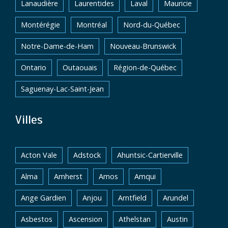
Lanaudière
Laurentides
Laval
Mauricie
Montérégie
Montréal
Nord-du-Québec
Notre-Dame-de-Ham
Nouveau-Brunswick
Ontario
Outaouais
Région-de-Québec
Saguenay-Lac-Saint-Jean
Villes
Acton Vale
Adstock
Ahuntsic-Cartierville
Alma
Amherst
Amos
Amqui
Ange Gardien
Anjou
Arntfield
Arundel
Asbestos
Ascension
Athelstan
Austin