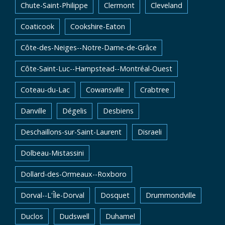
Chute-Saint-Philippe
Clermont
Cleveland
Coaticook
Cookshire-Eaton
Côte-des-Neiges--Notre-Dame-de-Grâce
Côte-Saint-Luc--Hampstead--Montréal-Ouest
Coteau-du-Lac
Cowansville
Crabtree
Danville
Dégelis
Desbiens
Deschaillons-sur-Saint-Laurent
Disraeli
Dolbeau-Mistassini
Dollard-des-Ormeaux--Roxboro
Dorval--L'Île-Dorval
Dosquet
Drummondville
Duclos
Dudswell
Duhamel