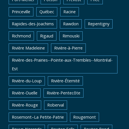
Princeville
Québec
Racine
Rapides-des-Joachims
Rawdon
Repentigny
Richmond
Rigaud
Rimouski
Rivière Madeleine
Rivière-à-Pierre
Rivière-des-Prairies--Pointe-aux-Trembles--Montréal-
Est
Rivière-du-Loup
Rivière-Éternité
Rivière-Ouelle
Rivière-Pentecôte
Rivière-Rouge
Roberval
Rosemont–La Petite-Patrie
Rougemont