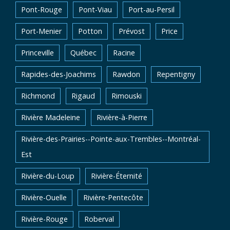
Pont-Rouge
Pont-Viau
Port-au-Persil
Port-Menier
Potton
Prévost
Price
Princeville
Québec
Racine
Rapides-des-Joachims
Rawdon
Repentigny
Richmond
Rigaud
Rimouski
Rivière Madeleine
Rivière-à-Pierre
Rivière-des-Prairies--Pointe-aux-Trembles--Montréal-
Est
Rivière-du-Loup
Rivière-Éternité
Rivière-Ouelle
Rivière-Pentecôte
Rivière-Rouge
Roberval