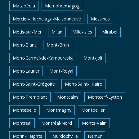
Matapédia
Memphremagog
Mercier–Hochelaga-Maisonneuve
Messines
Métis-sur-Mer
Milan
Mille-Isles
Mirabel
Mont-Blanc
Mont-Brun
Mont-Carmel-de-Kamouraska
Mont-Joli
Mont-Laurier
Mont-Royal
Mont-Saint-Grégoire
Mont-Saint-Hilaire
Mont-Tremblant
Montcalm
Montcerf-Lytton
Montebello
Montmagny
Montpellier
Montréal
Montréal-Nord
Monts-Valin
Morin-Heights
Murdochville
Namur