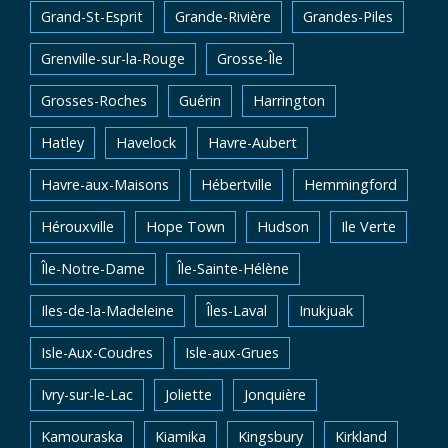
Grand-St-Esprit
Grande-Rivière
Grandes-Piles
Grenville-sur-la-Rouge
Grosse-Île
Grosses-Roches
Guérin
Harrington
Hatley
Havelock
Havre-Aubert
Havre-aux-Maisons
Hébertville
Hemmingford
Hérouxville
Hope Town
Hudson
Ile Verte
Île-Notre-Dame
Île-Sainte-Hélène
Iles-de-la-Madeleine
Îles-Laval
Inukjuak
Isle-Aux-Coudres
Isle-aux-Grues
Ivry-sur-le-Lac
Joliette
Jonquière
Kamouraska
Kiamika
Kingsbury
Kirkland