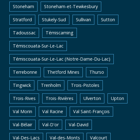
Stoneham
Stoneham-et-Tewkesbury
Stratford
Stukely-Sud
Sullivan
Sutton
Tadoussac
Témiscaming
Témiscouata-Sur-Le-Lac
Témiscouata-Sur-Le-Lac (Notre-Dame-Du-Lac)
Terrebonne
Thetford Mines
Thurso
Tingwick
Trenholm
Trois-Pistoles
Trois-Rives
Trois-Rivières
Ulverton
Upton
Val Morin
Val Racine
Val Saint-François
Val-Bélair
Val-D'or
Val-David
Val-Des-Lacs
Val-des-Monts
Valcourt