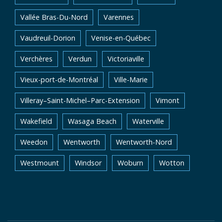
Vallée Bras-Du-Nord
Varennes
Vaudreuil-Dorion
Venise-en-Québec
Verchères
Verdun
Victoriaville
Vieux-port-de-Montréal
Ville-Marie
Villeray–Saint-Michel–Parc-Extension
Vimont
Wakefield
Wasaga Beach
Waterville
Weedon
Wentworth
Wentworth-Nord
Westmount
Windsor
Woburn
Wotton