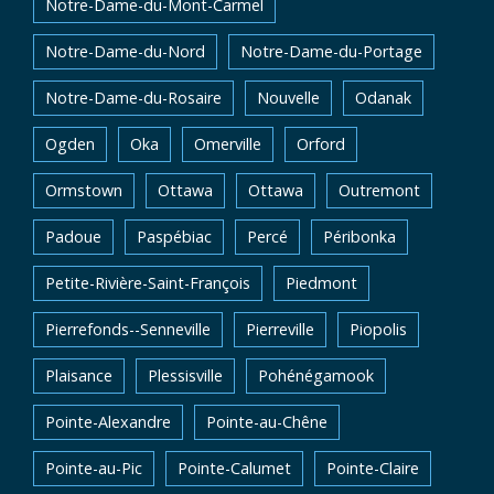
Notre-Dame-du-Mont-Carmel
Notre-Dame-du-Nord
Notre-Dame-du-Portage
Notre-Dame-du-Rosaire
Nouvelle
Odanak
Ogden
Oka
Omerville
Orford
Ormstown
Ottawa
Ottawa
Outremont
Padoue
Paspébiac
Percé
Péribonka
Petite-Rivière-Saint-François
Piedmont
Pierrefonds--Senneville
Pierreville
Piopolis
Plaisance
Plessisville
Pohénégamook
Pointe-Alexandre
Pointe-au-Chêne
Pointe-au-Pic
Pointe-Calumet
Pointe-Claire