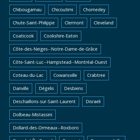
Chibougamau
Chicoutimi
Chomedey
Chute-Saint-Philippe
Clermont
Cleveland
Coaticook
Cookshire-Eaton
Côte-des-Neiges--Notre-Dame-de-Grâce
Côte-Saint-Luc--Hampstead--Montréal-Ouest
Coteau-du-Lac
Cowansville
Crabtree
Danville
Dégelis
Desbiens
Deschaillons-sur-Saint-Laurent
Disraeli
Dolbeau-Mistassini
Dollard-des-Ormeaux--Roxboro