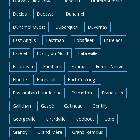
Dorval--L'Île-Dorval
Dosquet
Drummondville
Duclos
Dudswell
Duhamel
Duhamel-Ouest
Duparquet
Duvernay
East Angus
Eastman
Ebbsfleet
Entrelacs
Estérel
Étang-du-Nord
Fabreville
Falardeau
Farnham
Fatima
Ferme-Neuve
Floride
Forestville
Fort-Coulonge
Fossambault-sur-le-Lac
Frampton
Franquelin
Gallichan
Gaspé
Gatineau
Gentilly
Georgeville
Girardville
Godbout
Gore
Granby
Grand-Mère
Grand-Remous