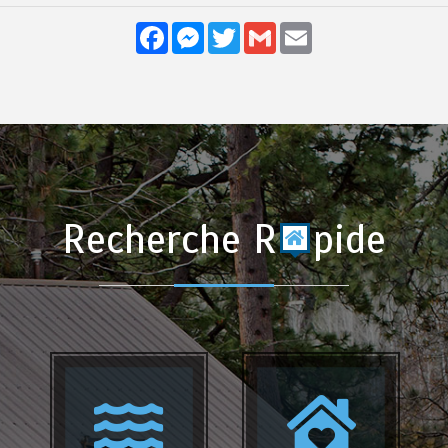
Facebook
Messenger
Twitter
Gmail
Email
Recherche R
pide