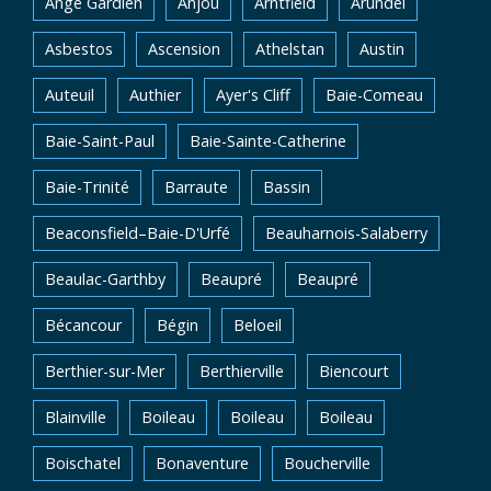
Ange Gardien
Anjou
Arntfield
Arundel
Asbestos
Ascension
Athelstan
Austin
Auteuil
Authier
Ayer's Cliff
Baie-Comeau
Baie-Saint-Paul
Baie-Sainte-Catherine
Baie-Trinité
Barraute
Bassin
Beaconsfield–Baie-D'Urfé
Beauharnois-Salaberry
Beaulac-Garthby
Beaupré
Beaupré
Bécancour
Bégin
Beloeil
Berthier-sur-Mer
Berthierville
Biencourt
Blainville
Boileau
Boileau
Boileau
Boischatel
Bonaventure
Boucherville