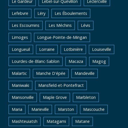
Le Gardeur
Lebel-sur-Quévillon
Leclercville
Lefebvre
Léry
Les Éboulements
Les Escoumins
Les Méchins
Lévis
Limoges
Longue-Pointe-de-Mingan
Longueuil
Lorraine
Lotbinière
Louiseville
Lourdes-de-Blanc-Sablon
Macaza
Magog
Malartic
Manche D'épée
Mandeville
Maniwaki
Mansfield-et-Pontefract
Mansonville
Maple Grove
Marbleton
Maria
Marieville
Marston
Mascouche
Mashteuiatsh
Matagami
Matane