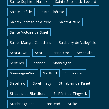
Sainte-Sophie-d'Halifax
Sainte-Sophie-de-Lévrard
Sainte-Thècle
Sainte-Thérèse
Sainte-Thérèse-de-Gaspé
Sainte-Ursule
Sainte-Victoire-de-Sorel
Saints-Martyrs-Canadiens
Salaberry-de-Valleyfield
Scotstown
Scott
Senneterre
Senneville
Sept-îles
Shannon
Shawinigan
Shawinigan-Sud
Shefford
Sherbrooke
Shipshaw
Sorel-Tracy
St-Fabien-de-Panet
St-Louis-de-Blandford
St-Rémi-de-Tingwick
Stanbridge East
Stanstead
Stoke