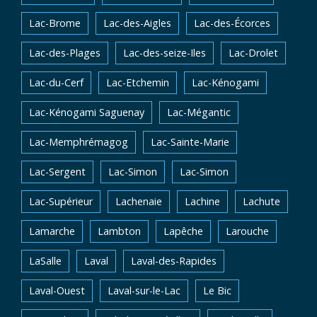
Lac-Brome
Lac-des-Aigles
Lac-des-Écorces
Lac-des-Plages
Lac-des-seize-Iles
Lac-Drolet
Lac-du-Cerf
Lac-Etchemin
Lac-Kénogami
Lac-Kénogami Saguenay
Lac-Mégantic
Lac-Memphrémagog
Lac-Sainte-Marie
Lac-Sergent
Lac-Simon
Lac-Simon
Lac-Supérieur
Lachenaie
Lachine
Lachute
Lamarche
Lambton
Lapêche
Larouche
LaSalle
Laval
Laval-des-Rapides
Laval-Ouest
Laval-sur-le-Lac
Le Bic