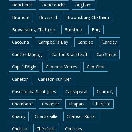
Bouchette
Bouctouche
Brigham
Bromont
Brossard
Brownsburg Chatham
Brownsburg-Chatham
Buckland
Bury
Cacouna
Campbell's Bay
Candiac
Cantley
Canton-Magog
Canton-Stanstead
Cap Santé
Cap-à-l'Aigle
Cap-aux-Meules
Cap-Chat
Carleton
Carleton-sur-Mer
Cascapédia-Saint-Jules
Causapscal
Chambly
Chambord
Chandler
Chapais
Charette
Charny
Chartierville
Château-Richer
Chelsea
Chénéville
Chertsey