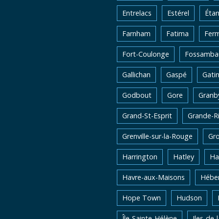
Entrelacs
Estérel
Éta
Farnham
Fatima
Fer
Fort-Coulonge
Fossambau
Gallichan
Gaspé
Gati
Godbout
Gore
Granb
Grand-St-Esprit
Grande-Ri
Grenville-sur-la-Rouge
Gro
Harrington
Hatley
Ha
Havre-aux-Maisons
Héber
Hope Town
Hudson
Île-Sainte-Hélène
Iles-de-