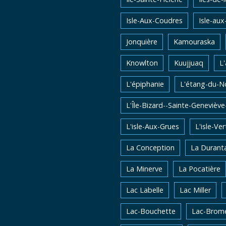
Isle-Aux-Coudres
Isle-aux
Jonquière
Kamouraska
Knowlton
Kuujjuaq
L
L'épiphanie
L'étang-du-N
L'Île-Bizard--Sainte-Genevièv
L'isle-Aux-Grues
L'isle-Ver
La Conception
La Durant
La Minerve
La Pocatière
Lac Labelle
Lac Miller
Lac-Bouchette
Lac-Brom