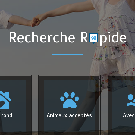
Recherche R
pide
 rond
Animaux acceptés
Avec