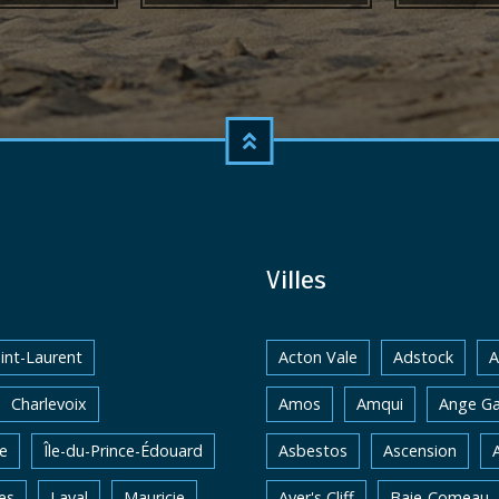
Villes
int-Laurent
Acton Vale
Adstock
A
Charlevoix
Amos
Amqui
Ange Ga
e
Île-du-Prince-Édouard
Asbestos
Ascension
es
Laval
Mauricie
Ayer's Cliff
Baie-Comeau