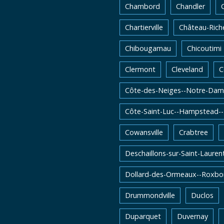
Chambord
Chandler
Chartierville
Château-Rich
Chibougamau
Chicoutimi
Clermont
Cleveland
C
Côte-des-Neiges--Notre-Dam
Côte-Saint-Luc--Hampstead-
Cowansville
Crabtree
Deschaillons-sur-Saint-Lauren
Dollard-des-Ormeaux--Roxbo
Drummondville
Duclos
Duparquet
Duvernay