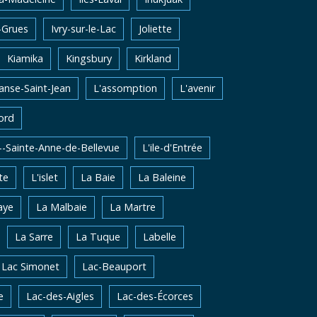
-Grues
Ivry-sur-le-Lac
Joliette
Kiamika
Kingsbury
Kirkland
'anse-Saint-Jean
L'assomption
L'avenir
ord
e--Sainte-Anne-de-Bellevue
L'ile-d'Entrée
te
L'islet
La Baie
La Baleine
aye
La Malbaie
La Martre
La Sarre
La Tuque
Labelle
Lac Simonet
Lac-Beauport
e
Lac-des-Aigles
Lac-des-Écorces