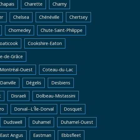
Chapais
Charette
Charny
er
Chelsea
Chénéville
Chertsey
Chomedey
Chute-Saint-Philippe
oaticook
Cookshire-Eaton
e-de-Grâce
-Montréal-Ouest
Coteau-du-Lac
Danville
Dégelis
Desbiens
t
Disraeli
Dolbeau-Mistassini
ro
Dorval--L'Île-Dorval
Dosquet
Dudswell
Duhamel
Duhamel-Ouest
East Angus
Eastman
Ebbsfleet