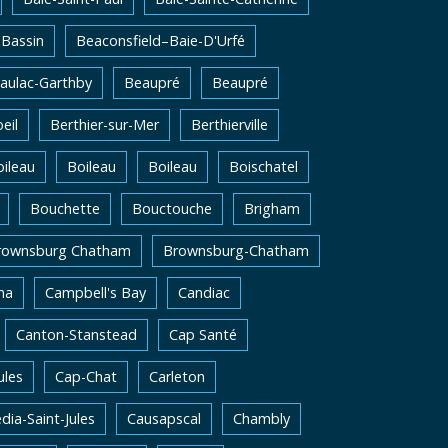
Bassin
Beaconsfield–Baie-D'Urfé
aulac-Garthby
Beaupré
Beaupré
eil
Berthier-sur-Mer
Berthierville
ileau
Boileau
Boileau
Boischatel
Bouchette
Bouctouche
Brigham
rownsburg Chatham
Brownsburg-Chatham
na
Campbell's Bay
Candiac
Canton-Stanstead
Cap Santé
ules
Cap-Chat
Carleton
dia-Saint-Jules
Causapscal
Chambly