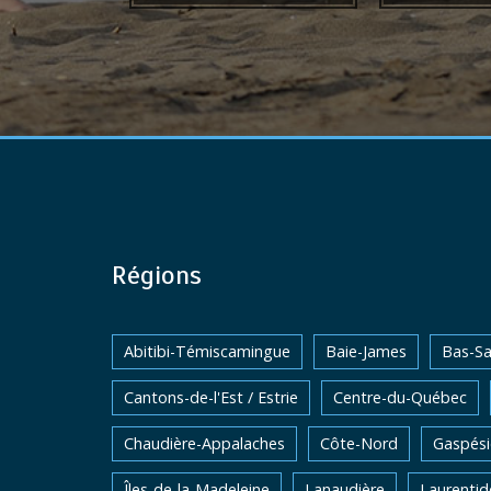
Régions
Abitibi-Témiscamingue
Baie-James
Bas-Sa
Cantons-de-l'Est / Estrie
Centre-du-Québec
Chaudière-Appalaches
Côte-Nord
Gaspési
Îles-de-la-Madeleine
Lanaudière
Laurentid