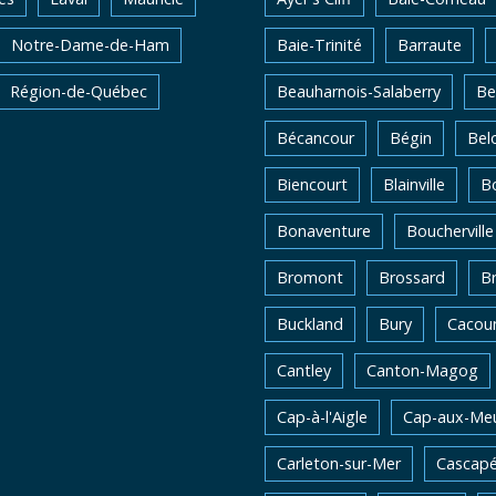
Notre-Dame-de-Ham
Baie-Trinité
Barraute
Région-de-Québec
Beauharnois-Salaberry
Be
Bécancour
Bégin
Belo
Biencourt
Blainville
Bo
Bonaventure
Boucherville
Bromont
Brossard
B
Buckland
Bury
Cacou
Cantley
Canton-Magog
Cap-à-l'Aigle
Cap-aux-Me
Carleton-sur-Mer
Cascapé