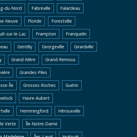
ng-du-Nord
Fabreville
Falardeau
me-Neuve
Floride
Forestville
lt-sur-le-Lac
Frampton
Franquelin
neau
Gentilly
Georgeville
Girardville
y
Grand-Mère
Grand-Remous
vière
Grandes-Piles
sse-Île
Grosses-Roches
Guérin
velock
Havre-Aubert
tville
Hemmingford
Hérouxville
Ile Verte
Île-Notre-Dame
la-Madeleine
Îles-Laval
Inukjuak