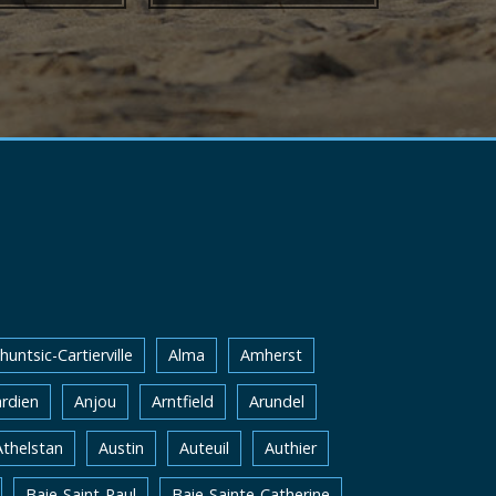
huntsic-Cartierville
Alma
Amherst
rdien
Anjou
Arntfield
Arundel
Athelstan
Austin
Auteuil
Authier
Baie-Saint-Paul
Baie-Sainte-Catherine