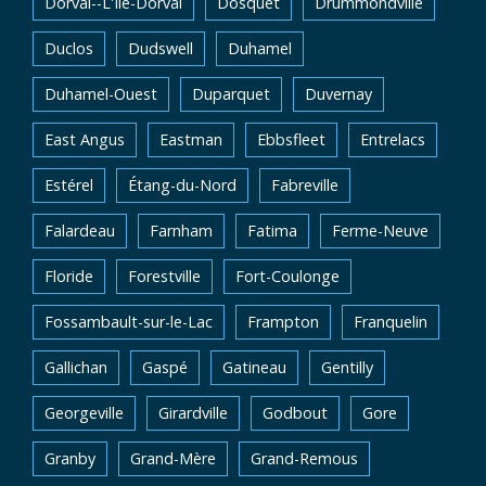
Dorval--L'Île-Dorval
Dosquet
Drummondville
Duclos
Dudswell
Duhamel
Duhamel-Ouest
Duparquet
Duvernay
East Angus
Eastman
Ebbsfleet
Entrelacs
Estérel
Étang-du-Nord
Fabreville
Falardeau
Farnham
Fatima
Ferme-Neuve
Floride
Forestville
Fort-Coulonge
Fossambault-sur-le-Lac
Frampton
Franquelin
Gallichan
Gaspé
Gatineau
Gentilly
Georgeville
Girardville
Godbout
Gore
Granby
Grand-Mère
Grand-Remous