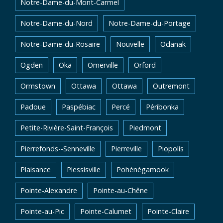
Notre-Dame-du-Mont-Carmel
Notre-Dame-du-Nord
Notre-Dame-du-Portage
Notre-Dame-du-Rosaire
Nouvelle
Odanak
Ogden
Oka
Omerville
Orford
Ormstown
Ottawa
Ottawa
Outremont
Padoue
Paspébiac
Percé
Péribonka
Petite-Rivière-Saint-François
Piedmont
Pierrefonds--Senneville
Pierreville
Piopolis
Plaisance
Plessisville
Pohénégamook
Pointe-Alexandre
Pointe-au-Chêne
Pointe-au-Pic
Pointe-Calumet
Pointe-Claire