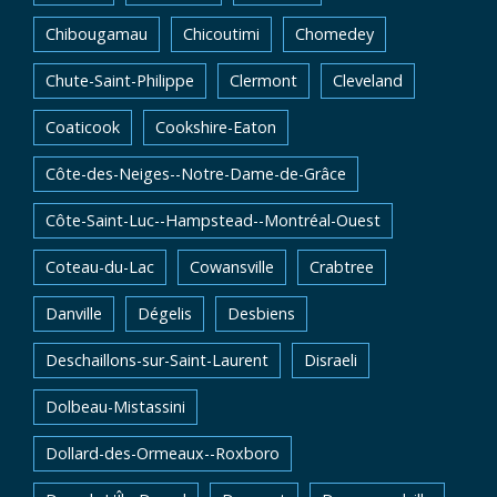
Chibougamau
Chicoutimi
Chomedey
Chute-Saint-Philippe
Clermont
Cleveland
Coaticook
Cookshire-Eaton
Côte-des-Neiges--Notre-Dame-de-Grâce
Côte-Saint-Luc--Hampstead--Montréal-Ouest
Coteau-du-Lac
Cowansville
Crabtree
Danville
Dégelis
Desbiens
Deschaillons-sur-Saint-Laurent
Disraeli
Dolbeau-Mistassini
Dollard-des-Ormeaux--Roxboro