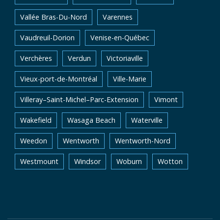
Vallée Bras-Du-Nord
Varennes
Vaudreuil-Dorion
Venise-en-Québec
Verchères
Verdun
Victoriaville
Vieux-port-de-Montréal
Ville-Marie
Villeray–Saint-Michel–Parc-Extension
Vimont
Wakefield
Wasaga Beach
Waterville
Weedon
Wentworth
Wentworth-Nord
Westmount
Windsor
Woburn
Wotton