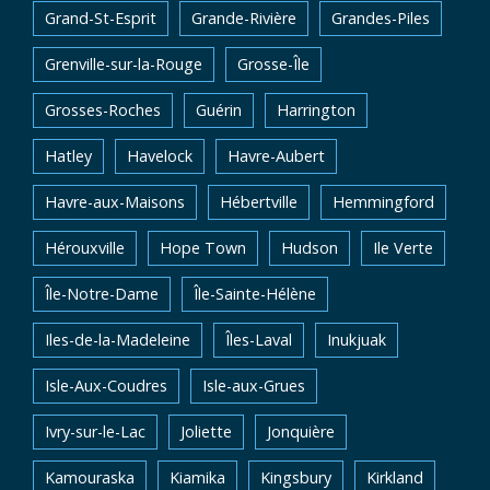
Grand-St-Esprit
Grande-Rivière
Grandes-Piles
Grenville-sur-la-Rouge
Grosse-Île
Grosses-Roches
Guérin
Harrington
Hatley
Havelock
Havre-Aubert
Havre-aux-Maisons
Hébertville
Hemmingford
Hérouxville
Hope Town
Hudson
Ile Verte
Île-Notre-Dame
Île-Sainte-Hélène
Iles-de-la-Madeleine
Îles-Laval
Inukjuak
Isle-Aux-Coudres
Isle-aux-Grues
Ivry-sur-le-Lac
Joliette
Jonquière
Kamouraska
Kiamika
Kingsbury
Kirkland