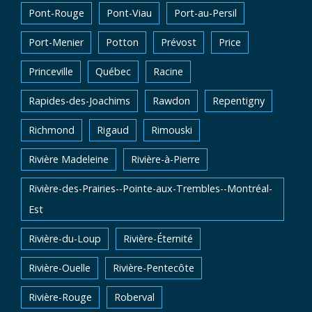
Pont-Rouge
Pont-Viau
Port-au-Persil
Port-Menier
Potton
Prévost
Price
Princeville
Québec
Racine
Rapides-des-Joachims
Rawdon
Repentigny
Richmond
Rigaud
Rimouski
Rivière Madeleine
Rivière-à-Pierre
Rivière-des-Prairies--Pointe-aux-Trembles--Montréal-
Est
Rivière-du-Loup
Rivière-Éternité
Rivière-Ouelle
Rivière-Pentecôte
Rivière-Rouge
Roberval