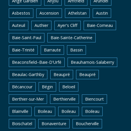
Ange Gardien
Anjou
Arntfield
Arundel
Asbestos
Ascension
Athelstan
Austin
Auteuil
Authier
Ayer's Cliff
Baie-Comeau
Baie-Saint-Paul
Baie-Sainte-Catherine
Baie-Trinité
Barraute
Bassin
Beaconsfield–Baie-D'Urfé
Beauharnois-Salaberry
Beaulac-Garthby
Beaupré
Beaupré
Bécancour
Bégin
Beloeil
Berthier-sur-Mer
Berthierville
Biencourt
Blainville
Boileau
Boileau
Boileau
Boischatel
Bonaventure
Boucherville