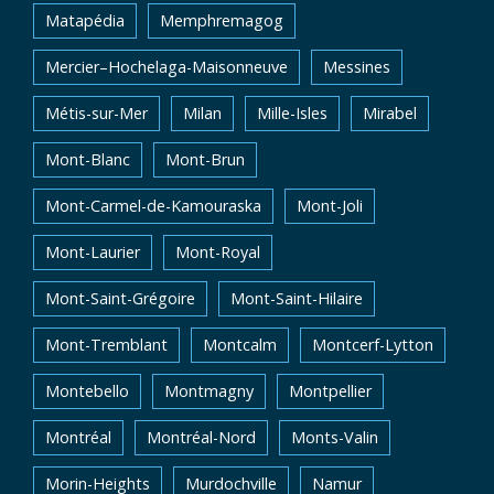
Matapédia
Memphremagog
Mercier–Hochelaga-Maisonneuve
Messines
Métis-sur-Mer
Milan
Mille-Isles
Mirabel
Mont-Blanc
Mont-Brun
Mont-Carmel-de-Kamouraska
Mont-Joli
Mont-Laurier
Mont-Royal
Mont-Saint-Grégoire
Mont-Saint-Hilaire
Mont-Tremblant
Montcalm
Montcerf-Lytton
Montebello
Montmagny
Montpellier
Montréal
Montréal-Nord
Monts-Valin
Morin-Heights
Murdochville
Namur