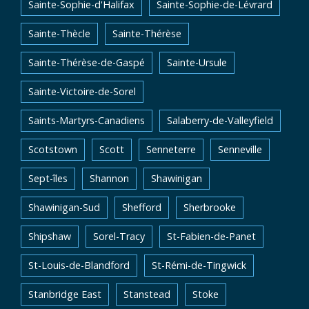
Sainte-Sophie-d'Halifax
Sainte-Sophie-de-Lévrard
Sainte-Thècle
Sainte-Thérèse
Sainte-Thérèse-de-Gaspé
Sainte-Ursule
Sainte-Victoire-de-Sorel
Saints-Martyrs-Canadiens
Salaberry-de-Valleyfield
Scotstown
Scott
Senneterre
Senneville
Sept-îles
Shannon
Shawinigan
Shawinigan-Sud
Shefford
Sherbrooke
Shipshaw
Sorel-Tracy
St-Fabien-de-Panet
St-Louis-de-Blandford
St-Rémi-de-Tingwick
Stanbridge East
Stanstead
Stoke