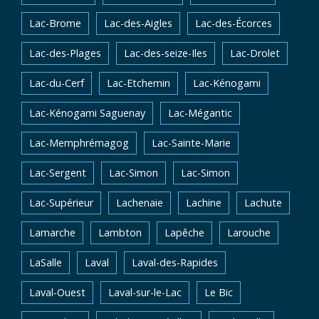
Lac-Brome
Lac-des-Aigles
Lac-des-Écorces
Lac-des-Plages
Lac-des-seize-Iles
Lac-Drolet
Lac-du-Cerf
Lac-Etchemin
Lac-Kénogami
Lac-Kénogami Saguenay
Lac-Mégantic
Lac-Memphrémagog
Lac-Sainte-Marie
Lac-Sergent
Lac-Simon
Lac-Simon
Lac-Supérieur
Lachenaie
Lachine
Lachute
Lamarche
Lambton
Lapêche
Larouche
LaSalle
Laval
Laval-des-Rapides
Laval-Ouest
Laval-sur-le-Lac
Le Bic