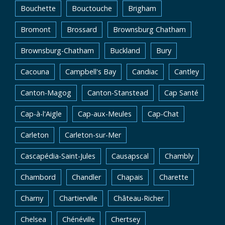
Bouchette
Bouctouche
Brigham
Bromont
Brossard
Brownsburg Chatham
Brownsburg-Chatham
Buckland
Bury
Cacouna
Campbell's Bay
Candiac
Cantley
Canton-Magog
Canton-Stanstead
Cap Santé
Cap-à-l'Aigle
Cap-aux-Meules
Cap-Chat
Carleton
Carleton-sur-Mer
Cascapédia-Saint-Jules
Causapscal
Chambly
Chambord
Chandler
Chapais
Charette
Charny
Chartierville
Château-Richer
Chelsea
Chénéville
Chertsey