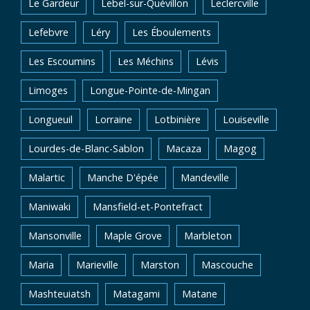
Le Gardeur
Lebel-sur-Quévillon
Leclercville
Lefebvre
Léry
Les Éboulements
Les Escoumins
Les Méchins
Lévis
Limoges
Longue-Pointe-de-Mingan
Longueuil
Lorraine
Lotbinière
Louiseville
Lourdes-de-Blanc-Sablon
Macaza
Magog
Malartic
Manche D'épée
Mandeville
Maniwaki
Mansfield-et-Pontefract
Mansonville
Maple Grove
Marbleton
Maria
Marieville
Marston
Mascouche
Mashteuiatsh
Matagami
Matane