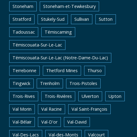
Stoneham
Stoneham-et-Tewkesbury
Stratford
Stukely-Sud
Sullivan
Sutton
Tadoussac
Témiscaming
Témiscouata-Sur-Le-Lac
Témiscouata-Sur-Le-Lac (Notre-Dame-Du-Lac)
Terrebonne
Thetford Mines
Thurso
Tingwick
Trenholm
Trois-Pistoles
Trois-Rives
Trois-Rivières
Ulverton
Upton
Val Morin
Val Racine
Val Saint-François
Val-Bélair
Val-D'or
Val-David
Val-Des-Lacs
Val-des-Monts
Valcourt